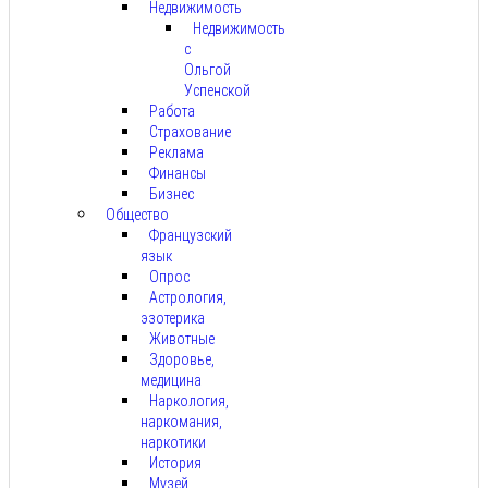
Недвижимость
Недвижимость
с
Ольгой
Успенской
Работа
Страхование
Реклама
Финансы
Бизнес
Общество
Французский
язык
Опрос
Астрология,
эзотерика
Животные
Здоровье,
медицина
Наркология,
наркомания,
наркотики
История
Музей