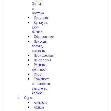
Запада
и
Востока
Криминал
Культура,
шоу-
бизнес
Образование
Природа,
погода,
экология
Происшествия
Психология
Религия,
духовность
Спорт
Транспорт,
автомобили,
самолёты,
корабли
Отдых
Анекдоты
Афиша