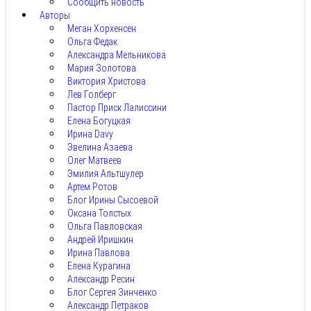
Сообщить новость
Авторы
Меган Хорхенсен
Ольга Федак
Александра Мельникова
Мария Золотова
Виктория Христова
Лев Голберг
Пастор Приск Лалиссини
Елена Богуцкая
Ирина Davy
Эвелина Азаева
Олег Матвеев
Эмилия Альтшулер
Артем Ротов
Блог Ирины Сысоевой
Оксана Толстых
Ольга Павловская
Андрей Иришкин
Ирина Павлова
Елена Курагина
Александр Ресин
Блог Сергея Зинченко
Александр Петраков