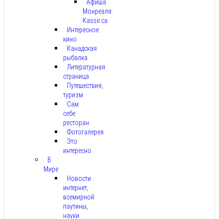
Афиша
Монреаля:
Kassir.ca
Интересное
кино
Канадская
рыбалка
Литературная
страница
Путешествия,
туризм
Сам
себе
ресторан
Фотогалерея
Это
интересно
В
Мире
Новости
интернет,
всемирной
паутины,
науки.