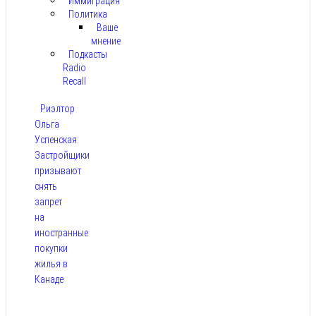
Иммиграция
Политика
Ваше
мнение
Подкасты
Radio
Recall
Риэлтор
Ольга
Успенская:
Застройщики
призывают
снять
запрет
на
иностранные
покупки
жилья в
Канаде
Авг 7,