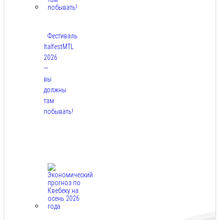
Фестиваль
ItalfestMTL
2026
—
вы
должны
там
побывать!
Авг
7,
2026