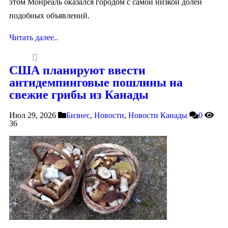
этом Монреаль оказался городом с самой низкой долей
подобных объявлений.
Читать далее..
США планируют ввести
антидемпинговые пошлины на
свежие грибы из Канады
Июл 29, 2026
Бизнес
,
Новости
,
Новости Канады
0
36