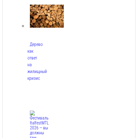
2026
Дерево
как
ответ
на
жилищный
кризис
Авг
7,
2026