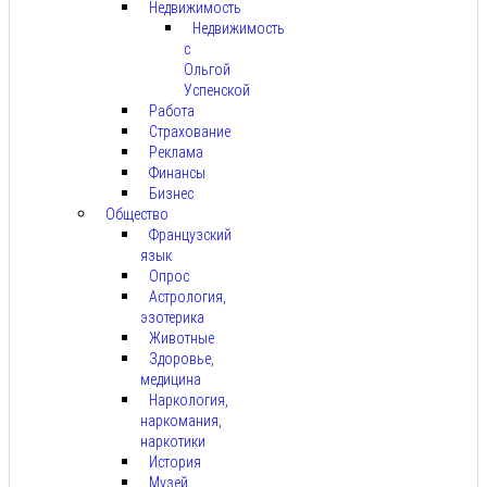
Недвижимость
Недвижимость
с
Ольгой
Успенской
Работа
Страхование
Реклама
Финансы
Бизнес
Общество
Французский
язык
Опрос
Астрология,
эзотерика
Животные
Здоровье,
медицина
Наркология,
наркомания,
наркотики
История
Музей