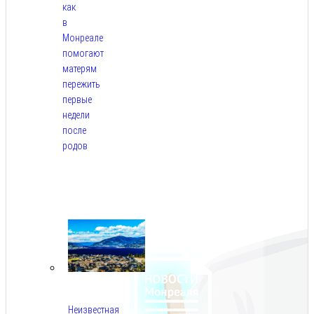
как
в
Монреале
помогают
матерям
пережить
первые
недели
после
родов
Авг
5,
2026
Неизвестная