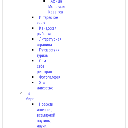
Афиша
Монреаля:
Kassir.ca
Интересное
кино
Канадская
рыбалка
Литературная
страница
Путешествия,
туризм
Сам
себе
ресторан
Фотогалерея
Это
интересно
В
Мире
Новости
интернет,
всемирной
паутины,
науки.