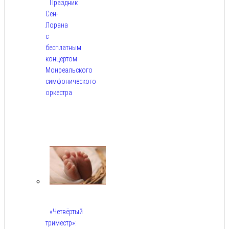
Праздник
Сен-
Лорана
с
бесплатным
концертом
Монреальского
симфонического
оркестра
Авг
5,
2026
«Четвёртый
триместр»: