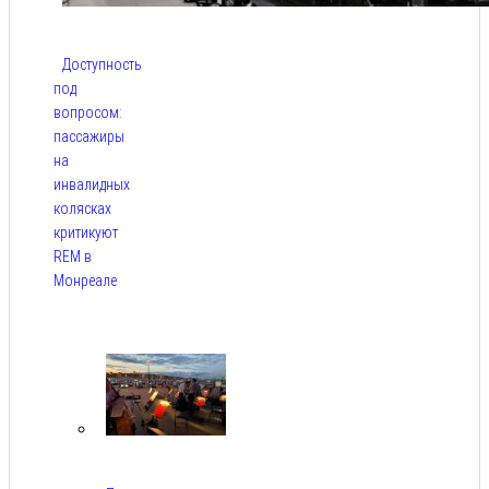
Доступность
под
вопросом:
пассажиры
на
инвалидных
колясках
критикуют
REM в
Монреале
Авг 5,
2026