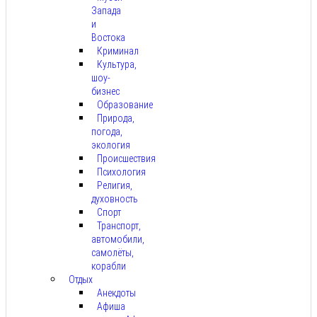
Запада
и
Востока
Криминал
Культура,
шоу-
бизнес
Образование
Природа,
погода,
экология
Происшествия
Психология
Религия,
духовность
Спорт
Транспорт,
автомобили,
самолёты,
корабли
Отдых
Анекдоты
Афиша