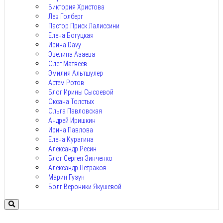
Виктория Христова
Лев Голберг
Пастор Приск Лалиссини
Елена Богуцкая
Ирина Davy
Эвелина Азаева
Олег Матвеев
Эмилия Альтшулер
Артем Ротов
Блог Ирины Сысоевой
Оксана Толстых
Ольга Павловская
Андрей Иришкин
Ирина Павлова
Елена Курагина
Александр Ресин
Блог Сергея Зинченко
Александр Петраков
Марин Гузун
Болг Вероники Якушевой