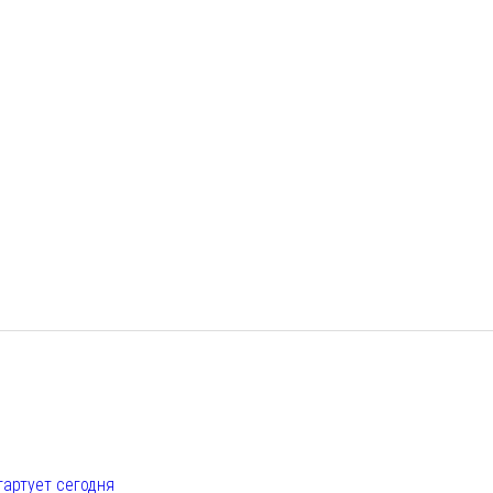
е
тартует сегодня