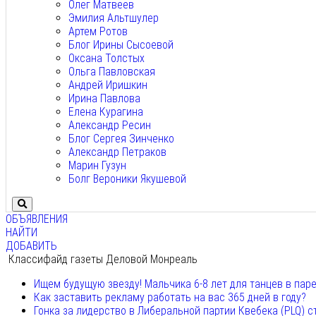
Олег Матвеев
Эмилия Альтшулер
Артем Ротов
Блог Ирины Сысоевой
Оксана Толстых
Ольга Павловская
Андрей Иришкин
Ирина Павлова
Елена Курагина
Александр Ресин
Блог Сергея Зинченко
Александр Петраков
Марин Гузун
Болг Вероники Якушевой
ОБЪЯВЛЕНИЯ
НАЙТИ
ДОБАВИТЬ
Классифайд газеты Деловой Монреаль
Ищем будущую звезду! Мальчика 6-8 лет для танцев в пар
Как заставить рекламу работать на вас 365 дней в году?
Гонка за лидерство в Либеральной партии Квебека (PLQ) с