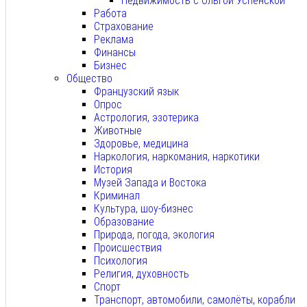
Недвижимость с Ольгой Успенской
Работа
Страхование
Реклама
Финансы
Бизнес
Общество
Французский язык
Опрос
Астрология, эзотерика
Животные
Здоровье, медицина
Наркология, наркомания, наркотики
История
Музей Запада и Востока
Криминал
Культура, шоу-бизнес
Образование
Природа, погода, экология
Происшествия
Психология
Религия, духовность
Спорт
Транспорт, автомобили, самолёты, корабли