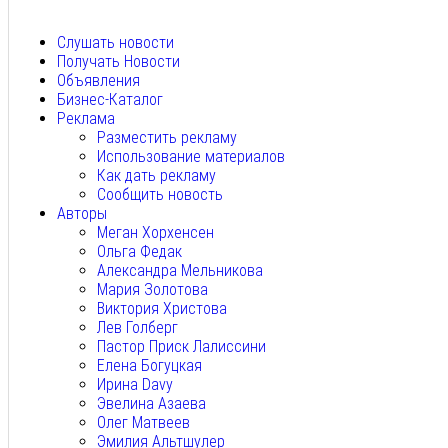
Авг 6, 2026
Слушать новости
Получать Новости
Объявления
Бизнес-Каталог
Реклама
Разместить рекламу
Использование материалов
Как дать рекламу
Сообщить новость
Авторы
Меган Хорхенсен
Ольга Федак
Александра Мельникова
Мария Золотова
Виктория Христова
Лев Голберг
Пастор Приск Лалиссини
Елена Богуцкая
Ирина Davy
Эвелина Азаева
Олег Матвеев
Эмилия Альтшулер