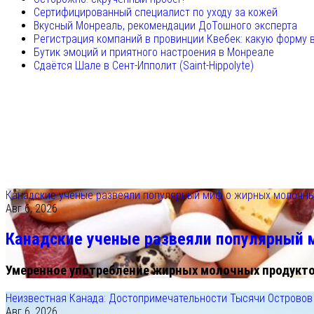
Сертифицированный специалист по уходу за кожей
Вкусный Монреаль, рекомендации ДоТошного эксперта
Регистрация компаний в провинции Квебек: какую форму 
Бутик эмоций и приятного настроения в Монреале
Сдаётся Шале в Сент-Ипполит (Saint-Hippolyte)
Канадские ученые развеяли популярный миф о жирных молочны
Авг 6, 2026
Канадские ученые развеяли популярный 
Умеренное употребление жирных молочных продуктов
Неизвестная Канада: Достопримечательности Тысячи Островов
Авг 6, 2026