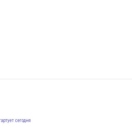
е
тартует сегодня