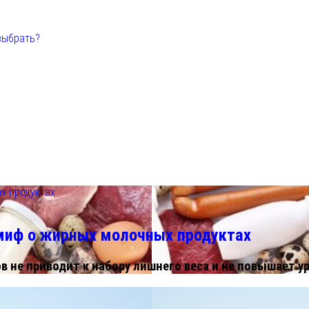
выбрать?
х продуктах
миф о жирных молочных продуктах
 не приводит к набору лишнего веса и не повышает у