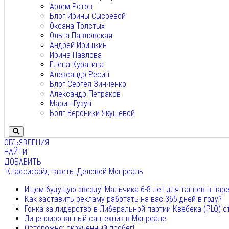
Артем Ротов
Блог Ирины Сысоевой
Оксана Толстых
Ольга Павловская
Андрей Иришкин
Ирина Павлова
Елена Курагина
Александр Ресин
Блог Сергея Зинченко
Александр Петраков
Марин Гузун
Болг Вероники Якушевой
ОБЪЯВЛЕНИЯ
НАЙТИ
ДОБАВИТЬ
Классифайд газеты Деловой Монреаль
Ищем будущую звезду! Мальчика 6-8 лет для танцев в пар
Как заставить рекламу работать на вас 365 дней в году?
Гонка за лидерство в Либеральной партии Квебека (PLQ) с
Лицензированный сантехник в Монреале
Осторожно: скрученный пробег!