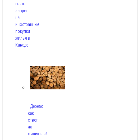
снять
запрет
на
иностранные
покупки
жилья в
Канаде
Авг 7,
2026
Дерево
как
ответ
на
жилищный