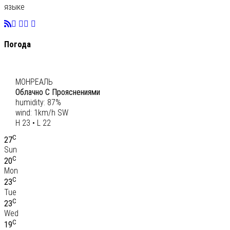
языке
Погода
C
23
МОНРЕАЛЬ
Облачно С Прояснениями
humidity: 87%
wind: 1km/h SW
H 23 • L 22
C
27
Sun
C
20
Mon
C
23
Tue
C
23
Wed
C
19