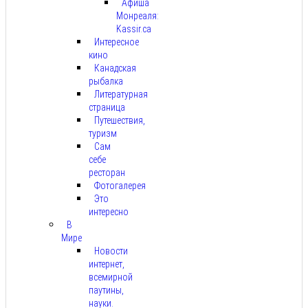
Афиша
Монреаля:
Kassir.ca
Интересное
кино
Канадская
рыбалка
Литературная
страница
Путешествия,
туризм
Сам
себе
ресторан
Фотогалерея
Это
интересно
В
Мире
Новости
интернет,
всемирной
паутины,
науки.