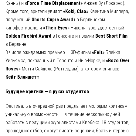
Канны) и
«
Force
Time
Displacement
»
Анжел Ву (Локарно).
Кроме того, зрители увидят
«
Koki
, Ciao
»
Квентина Миллера,
получивший
Shorts
Cupra
Award
на Берлинском
кинофестивале, и
«
Their
Eyes
»
Николя Гуро, удостоенный
Golden
Firebird
Award
в Гонконге и премии
Best
Short
Film
в Берлине.
В числе ожидаемых премьер — 3D-фильм
«
Felt
»
Блейка
Уильямса, показанный в Торонто и Нью-Йорке, и
«
Bozo
Over
Roses
»
Мэтти Сайдела (Роттердам), в котором снялась
Кейт Бланшетт
.
Будущее критики — в руках студентов
Фестиваль в очередной раз предлагает молодым критикам
уникальную возможность — в течение нескольких дней
работать с ведущими журналистами Квебека. 18 студентов,
прошедших отбор, смогут писать рецензии, брать интервью