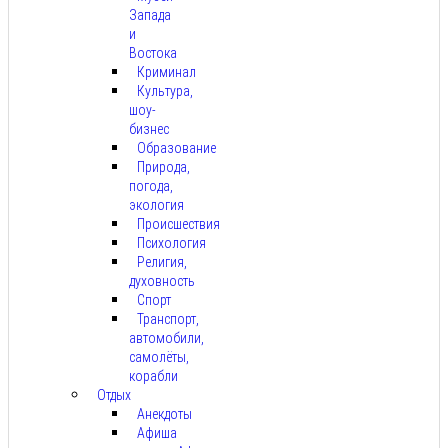
Запада
и
Востока
Криминал
Культура,
шоу-
бизнес
Образование
Природа,
погода,
экология
Происшествия
Психология
Религия,
духовность
Спорт
Транспорт,
автомобили,
самолёты,
корабли
Отдых
Анекдоты
Афиша