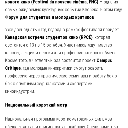
нового кино (
Festival
du
nouveau
cin
éma
, FNC
)
— одно из
самых ожидаемых культурных событий Квебека. В этом году
Форум для студентов и молодых критиков
Уже двенадцатый год подряд в рамках фестиваля пройдет
Канадская встреча студентов кино (
RPC
É)
, которая
состоится с 13 по 15 октября. Участников ждут мастер-
классы, лекции и сессии для профессионального обмена.
Кроме того, в четвертый раз состоится проект
Campus
Critique
, где молодые кинокритики смогут освоить
профессию через практические семинары и работу бок о
бок с опытными журналистами и экспертами
киноиндустрии.
Национальный короткий метр
Национальная программа короткометражных фильмов
обещает яркую и оригинальную подборку. Среди заметных