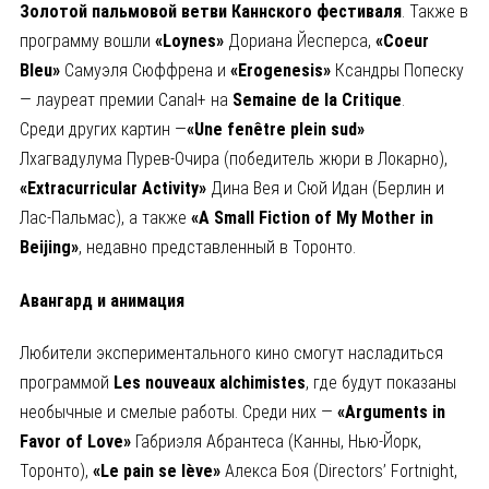
Золотой пальмовой ветви Каннского фестиваля
. Также в
программу вошли
«
Loynes
»
Дориана Йесперса,
«
Coeur
Bleu
»
Самуэля Сюффрена и
«
Erogenesis
»
Ксандры Попеску
— лауреат премии Canal+ на
Semaine
de
la
Critique
.
Среди других картин —
«
Une
fen
être
plein
sud
»
Лхагвадулума Пурев-Очира (победитель жюри в Локарно),
«
Extracurricular
Activity
»
Дина Вея и Сюй Идан (Берлин и
Лас-Пальмас), а также
«
A
Small
Fiction
of
My
Mother
in
Beijing
»
, недавно представленный в Торонто.
Авангард и анимация
Любители экспериментального кино смогут насладиться
программой
Les
nouveaux
alchimistes
, где будут показаны
необычные и смелые работы. Среди них —
«
Arguments
in
Favor
of
Love
»
Габриэля Абрантеса (Канны, Нью-Йорк,
Торонто),
«
Le
pain
se
l
ève
»
Алекса Боя (Directors’ Fortnight,