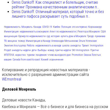
Denis Dankoff: Как специалист и болельщик, считаю
рейтинг Пронмана качественным аналитическим п...
Denis Dankoff: Отличный материал, который точно и без
лишнего пафоса раскрывает суть подобных п...
Недвижимость
Монреаль
Канада
COVID-19
Квебек
Полиция
это интересно
Коронавирус
Иммиграция
недвижимость в монреале
Агент по недвижимости | Риэлтор в Монреале
США
вакцинация
брокер по недвижимости
суд
история
купить дом в Монреале
Трюдо
прививка
ТВ
вакцина
пожар
Иммиграция в Канаду
Александра Мельникова
Ольга Успенская
Эмилия Альтшулер
Работа
недвижимость в канаде
школа
анекдоты
Трамп
Immigration
Project
анекдоты недели
дети
Выборы
ковид
притча недели
SKI Immigration
Притчи
ИПОТЕКА
карантин
туризм
пандемия
чтиво выходного дня
Promotion
Оксана Толстых
авария
Canada from coast to coast
Хоккей
ограничения
Копирование и репродукция новостных материалов -
исключительно с разрешения администрации сайта
WEmontreal
Деловой Монреаль
Деловые новости Канады,
Квебека и Монреаля — Всё о бизнесе и для бизнеса на русском