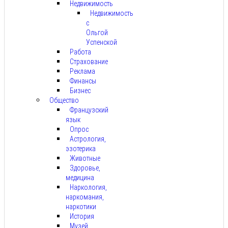
Недвижимость
Недвижимость
с
Ольгой
Успенской
Работа
Страхование
Реклама
Финансы
Бизнес
Общество
Французский
язык
Опрос
Астрология,
эзотерика
Животные
Здоровье,
медицина
Наркология,
наркомания,
наркотики
История
Музей