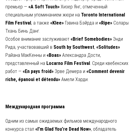
премьер —
«
A
Soft
Touch
»
Хизер Янг, отмеченный
специальным упоминанием жюри на
Toronto
International
Film
Festival
, а также
«
Klee
»
Гэвина Бэйрда и
«
Ripe
»
Солары
Тхань Бинь Данг.
Особое внимание заслуживают
«
Brief
Somebodies
»
Энди
Рида, участвовавший в
South
by
Southwest
,
«
Solitudes
»
Райана МакКенны и
«
Boas
»
Александра Дости,
представленный на
Locarno
Film
Festival
. Среди квебекских
работ —
«
En
pays
froid
»
Эрве Демера и
«
Comment
devenir
riche
, épanoui
et
d
étendu
»
Амели Харди.
Международная программа
Одним из самых ожидаемых фильмов международного
конкурса стал
«
I
’m
Glad
You
’re
Dead
Now
»
, обладатель