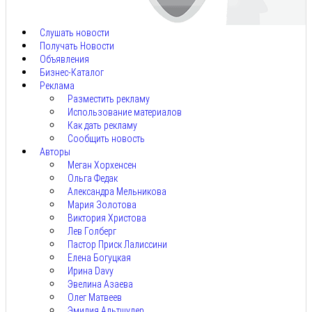
7,
2026
Слушать новости
Получать Новости
Объявления
Бизнес-Каталог
Реклама
Разместить рекламу
Использование материалов
Как дать рекламу
Сообщить новость
Авторы
Меган Хорхенсен
Ольга Федак
Александра Мельникова
Мария Золотова
Виктория Христова
Лев Голберг
Пастор Приск Лалиссини
Елена Богуцкая
Ирина Davy
Эвелина Азаева
Олег Матвеев
Эмилия Альтшулер