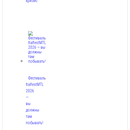
кризис
Авг
7,
2026
Фестиваль
ItalfestMTL
2026
—
вы
должны
там
побывать!