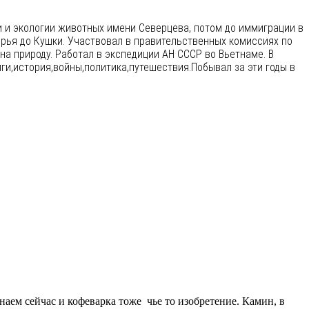
и и экологии животных имени Северцева, потом до иммиграции в
ярья до Кушки. Участвовал в правительственных комиссиях по
а природу. Работал в экспедиции АН СССР во Вьетнаме. В
и,история,войны,политика,путешествия.Побывал за эти годы в
наем сейчас и кофеварка тоже чье то изобретение. Камин, в