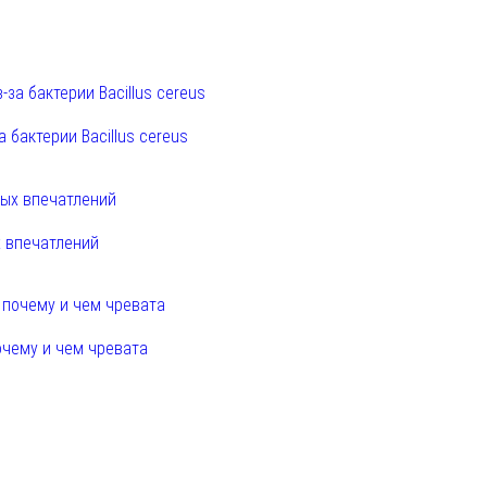
 бактерии Bacillus cereus
х впечатлений
очему и чем чревата