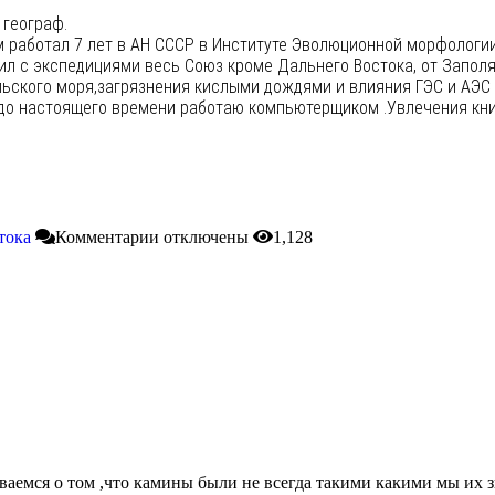
 географ.
м работал 7 лет в АН СССР в Институте Эволюционной морфологи
ил с экспедициями весь Союз кроме Дальнего Востока, от Запол
ьского моря,загрязнения кислыми дождями и влияния ГЭС и АЭС н
до настоящего времени работаю компьютерщиком .Увлечения книг
тока
Комментарии
отключены
1,128
ваемся о том ,что камины были не всегда такими какими мы их з