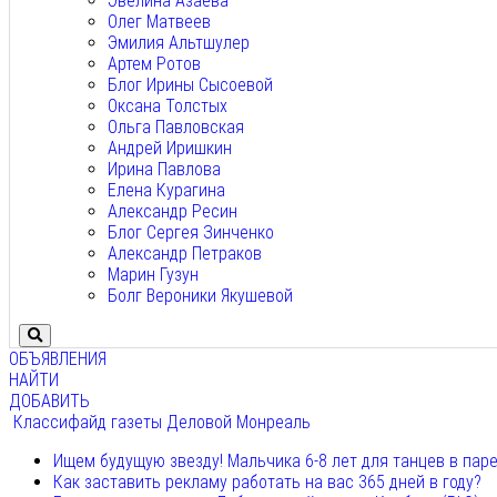
Эвелина Азаева
Олег Матвеев
Эмилия Альтшулер
Артем Ротов
Блог Ирины Сысоевой
Оксана Толстых
Ольга Павловская
Андрей Иришкин
Ирина Павлова
Елена Курагина
Александр Ресин
Блог Сергея Зинченко
Александр Петраков
Марин Гузун
Болг Вероники Якушевой
ОБЪЯВЛЕНИЯ
НАЙТИ
ДОБАВИТЬ
Классифайд газеты Деловой Монреаль
Ищем будущую звезду! Мальчика 6-8 лет для танцев в пар
Как заставить рекламу работать на вас 365 дней в году?