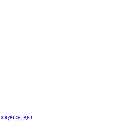
е
тартует сегодня