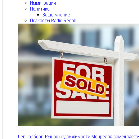
Иммиграция
Политика
Ваше мнение
Подкасты Radio Recall
Лев Голберг: Рынок недвижимости Монреаля замедляетс