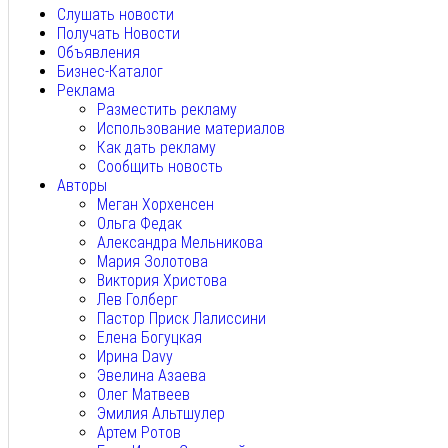
Слушать новости
Получать Новости
Объявления
Бизнес-Каталог
Реклама
Разместить рекламу
Использование материалов
Как дать рекламу
Сообщить новость
Авторы
Меган Хорхенсен
Ольга Федак
Александра Мельникова
Мария Золотова
Виктория Христова
Лев Голберг
Пастор Приск Лалиссини
Елена Богуцкая
Ирина Davy
Эвелина Азаева
Олег Матвеев
Эмилия Альтшулер
Артем Ротов