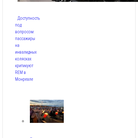
Доступность
под
вопросом:
пассажиры
на
инвалидных
колясках
критикуют
REM в
Монреале
Авг 5,
2026