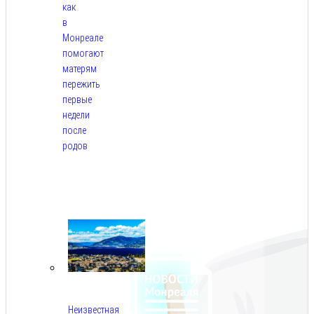
как
в
Монреале
помогают
матерям
пережить
первые
недели
после
родов
Авг
5,
2026
Неизвестная