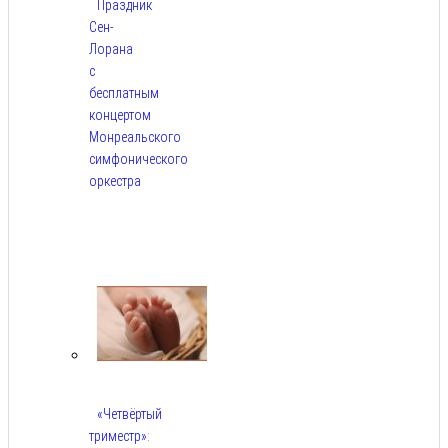
Праздник
Сен-
Лорана
с
бесплатным
концертом
Монреальского
симфонического
оркестра
Авг
5,
2026
«Четвёртый
триместр»: