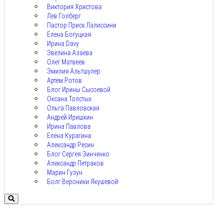
Виктория Христова
Лев Голберг
Пастор Приск Лалиссини
Елена Богуцкая
Ирина Davy
Эвелина Азаева
Олег Матвеев
Эмилия Альтшулер
Артем Ротов
Блог Ирины Сысоевой
Оксана Толстых
Ольга Павловская
Андрей Иришкин
Ирина Павлова
Елена Курагина
Александр Ресин
Блог Сергея Зинченко
Александр Петраков
Марин Гузун
Болг Вероники Якушевой