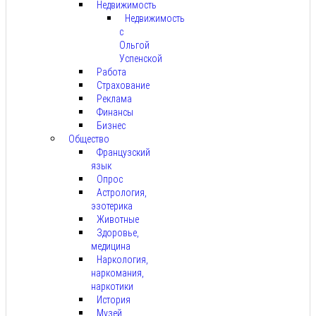
Недвижимость
Недвижимость
с
Ольгой
Успенской
Работа
Страхование
Реклама
Финансы
Бизнес
Общество
Французский
язык
Опрос
Астрология,
эзотерика
Животные
Здоровье,
медицина
Наркология,
наркомания,
наркотики
История
Музей