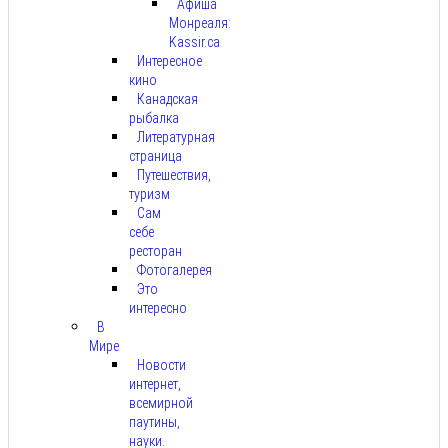
Афиша
Монреаля:
Kassir.ca
Интересное
кино
Канадская
рыбалка
Литературная
страница
Путешествия,
туризм
Сам
себе
ресторан
Фотогалерея
Это
интересно
В
Мире
Новости
интернет,
всемирной
паутины,
науки.