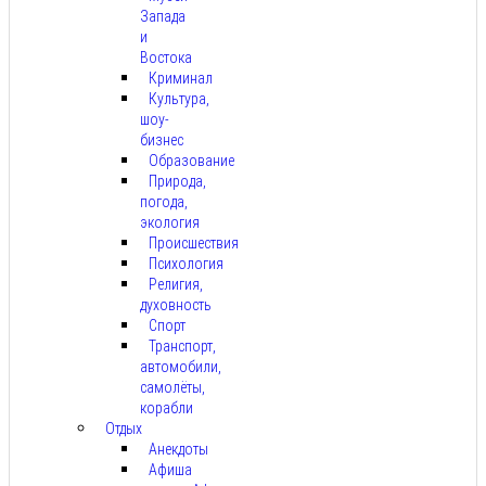
Запада
и
Востока
Криминал
Культура,
шоу-
бизнес
Образование
Природа,
погода,
экология
Происшествия
Психология
Религия,
духовность
Спорт
Транспорт,
автомобили,
самолёты,
корабли
Отдых
Анекдоты
Афиша