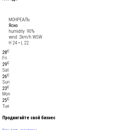
C
23
МОНРЕАЛЬ
Ясно
humidity: 90%
wind: 2km/h WSW
H 24 • L 22
C
28
Fri
C
29
Sat
C
26
Sun
C
23
Mon
C
25
Tue
Продвигайте свой бизнес