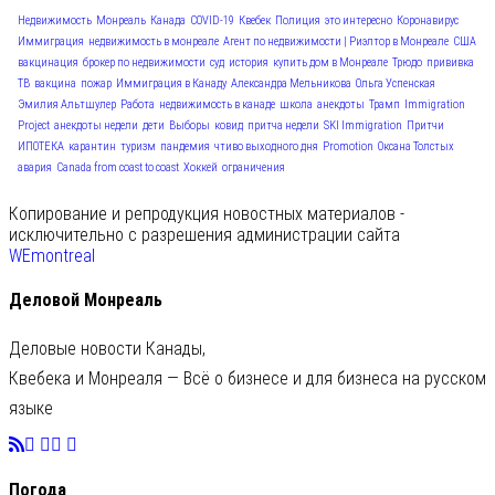
Недвижимость
Монреаль
Канада
COVID-19
Квебек
Полиция
это интересно
Коронавирус
Иммиграция
недвижимость в монреале
Агент по недвижимости | Риэлтор в Монреале
США
вакцинация
брокер по недвижимости
суд
история
купить дом в Монреале
Трюдо
прививка
ТВ
вакцина
пожар
Иммиграция в Канаду
Александра Мельникова
Ольга Успенская
Эмилия Альтшулер
Работа
недвижимость в канаде
школа
анекдоты
Трамп
Immigration
Project
анекдоты недели
дети
Выборы
ковид
притча недели
SKI Immigration
Притчи
ИПОТЕКА
карантин
туризм
пандемия
чтиво выходного дня
Promotion
Оксана Толстых
авария
Canada from coast to coast
Хоккей
ограничения
Копирование и репродукция новостных материалов -
исключительно с разрешения администрации сайта
WEmontreal
Деловой Монреаль
Деловые новости Канады,
Квебека и Монреаля — Всё о бизнесе и для бизнеса на русском
языке
Погода