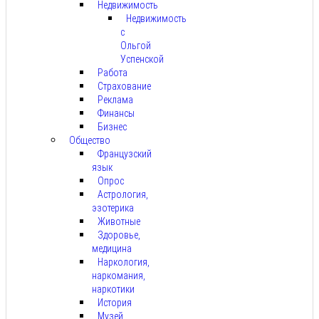
Недвижимость
Недвижимость
с
Ольгой
Успенской
Работа
Страхование
Реклама
Финансы
Бизнес
Общество
Французский
язык
Опрос
Астрология,
эзотерика
Животные
Здоровье,
медицина
Наркология,
наркомания,
наркотики
История
Музей