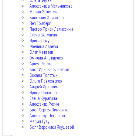
Ольга Федак
Александра Мельникова
Мария Золотова
Виктория Христова
Лев Голберг
Пастор Приск Лалиссини
Елена Богуцкая
Ирина Davy
Эвелина Азаева
Олег Матвеев
Эмилия Альтшулер
Артем Ротов
Блог Ирины Сысоевой
Оксана Толстых
Ольга Павловская
Андрей Иришкин
Ирина Павлова
Елена Курагина
Александр Ресин
Блог Сергея Зинченко
Александр Петраков
Марин Гузун
Болг Вероники Якушевой