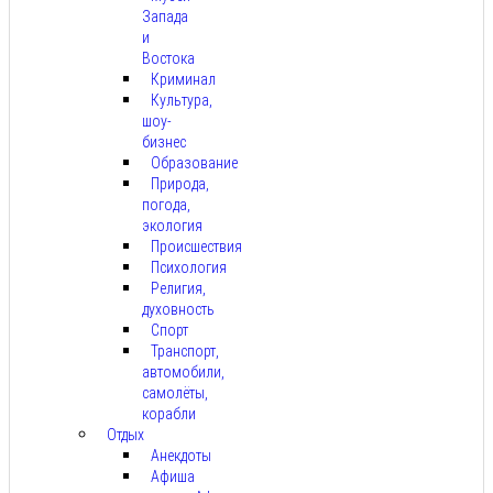
Запада
и
Востока
Криминал
Культура,
шоу-
бизнес
Образование
Природа,
погода,
экология
Происшествия
Психология
Религия,
духовность
Спорт
Транспорт,
автомобили,
самолёты,
корабли
Отдых
Анекдоты
Афиша