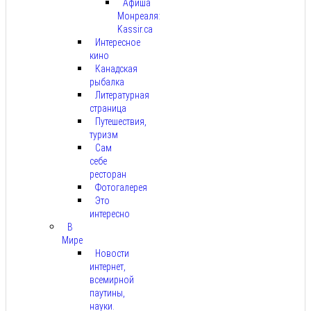
Афиша
Монреаля:
Kassir.ca
Интересное
кино
Канадская
рыбалка
Литературная
страница
Путешествия,
туризм
Сам
себе
ресторан
Фотогалерея
Это
интересно
В
Мире
Новости
интернет,
всемирной
паутины,
науки.