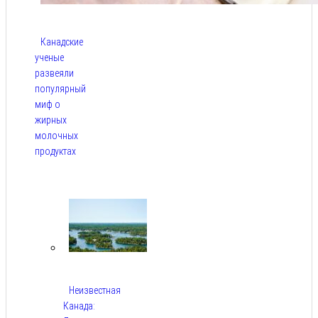
Канадские
ученые
развеяли
популярный
миф о
жирных
молочных
продуктах
Авг 6,
2026
Неизвестная
Канада: