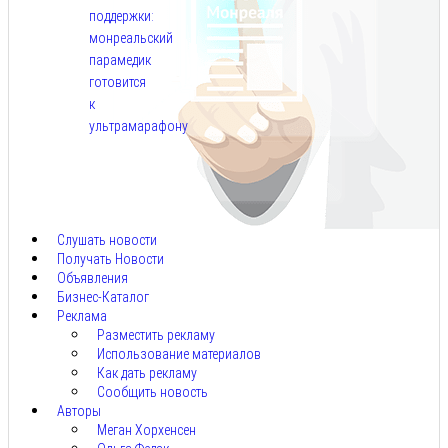
поддержки:
монреальский
парамедик
готовится
к
ультрамарафону
Авг
6,
2026
Слушать новости
Получать Новости
Объявления
Бизнес-Каталог
Реклама
Разместить рекламу
Использование материалов
Как дать рекламу
Сообщить новость
Авторы
Меган Хорхенсен