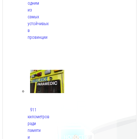
одним
из
самых
устойчивых
в
провинции
Авг
6,
2026
911
километров
ради
памяти
и