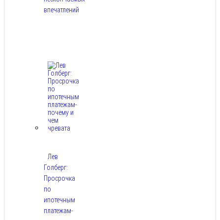
впечатлений
Авг
8,
2026
Лев
Голберг:
Просрочка
по
ипотечным
платежам-