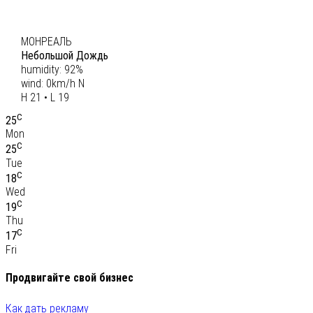
C
20
МОНРЕАЛЬ
Небольшой Дождь
humidity: 92%
wind: 0km/h N
H 21 • L 19
C
25
Mon
C
25
Tue
C
18
Wed
C
19
Thu
C
17
Fri
Продвигайте свой бизнес
Как дать рекламу