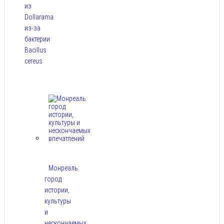
из
Dollarama
из-за
бактерии
Bacillus
cereus
Авг 8,
2026
Монреаль:
город
истории,
культуры
и
нескончаемых