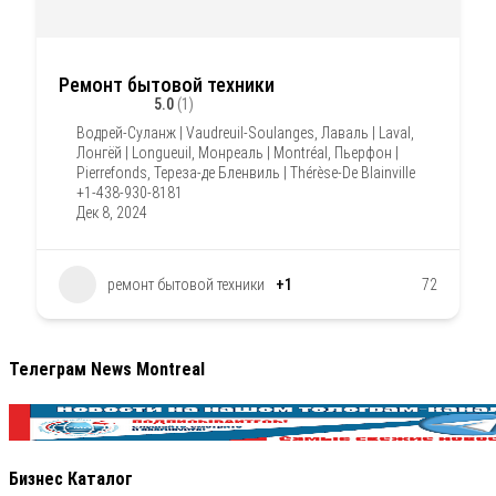
Ремонт бытовой техники
5.0
(1)
Водрей-Суланж | Vaudreuil-Soulanges
,
Лаваль | Laval
,
Лонгёй | Longueuil
,
Монреаль | Montréal
,
Пьерфон |
Pierrefonds
,
Тереза-де Бленвиль | Thérèse-De Blainville
+1-438-930-8181
Дек 8, 2024
ремонт бытовой техники
+1
72
Телеграм News Montreal
Бизнес Каталог