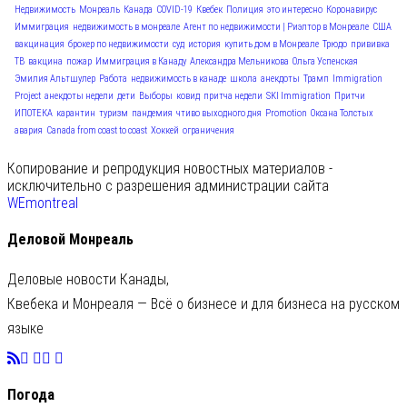
Недвижимость
Монреаль
Канада
COVID-19
Квебек
Полиция
это интересно
Коронавирус
Иммиграция
недвижимость в монреале
Агент по недвижимости | Риэлтор в Монреале
США
вакцинация
брокер по недвижимости
суд
история
купить дом в Монреале
Трюдо
прививка
ТВ
вакцина
пожар
Иммиграция в Канаду
Александра Мельникова
Ольга Успенская
Эмилия Альтшулер
Работа
недвижимость в канаде
школа
анекдоты
Трамп
Immigration
Project
анекдоты недели
дети
Выборы
ковид
притча недели
SKI Immigration
Притчи
ИПОТЕКА
карантин
туризм
пандемия
чтиво выходного дня
Promotion
Оксана Толстых
авария
Canada from coast to coast
Хоккей
ограничения
Копирование и репродукция новостных материалов -
исключительно с разрешения администрации сайта
WEmontreal
Деловой Монреаль
Деловые новости Канады,
Квебека и Монреаля — Всё о бизнесе и для бизнеса на русском
языке
Погода