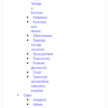
Запада
и
Востока
Криминал
Культура,
шоу-
бизнес
Образование
Природа,
погода,
экология
Происшествия
Психология
Религия,
духовность
Спорт
Транспорт,
автомобили,
самолёты,
корабли
Отдых
Анекдоты
Афиша