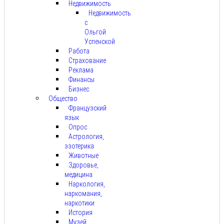
Недвижимость
Недвижимость
с
Ольгой
Успенской
Работа
Страхование
Реклама
Финансы
Бизнес
Общество
Французский
язык
Опрос
Астрология,
эзотерика
Животные
Здоровье,
медицина
Наркология,
наркомания,
наркотики
История
Музей