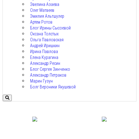
Эвелина Азаева
Олег Матвеев
Эмилия Альтшулер
Артем Ротов
Блог Ирины Сысоевой
Оксана Толстых
Ольга Павловская
Андрей Иришкин
Ирина Павлова
Елена Курагина
Александр Ресин
Блог Сергея Зинченко
Александр Петраков
Марин Гузун
Болг Вероники Якушевой