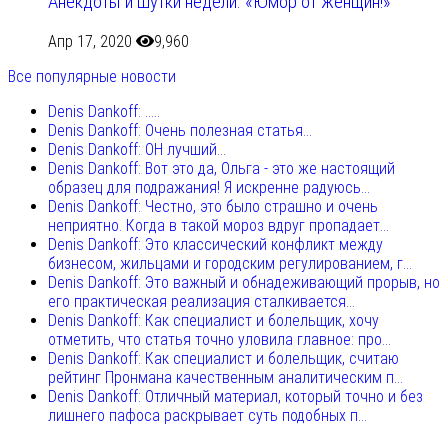
Анекдоты и шутки недели. «Юмор от женщин!»
Апр 17, 2020
9,960
Все популярные новости
Denis Dankoff: .....
Denis Dankoff: Очень полезная статья...
Denis Dankoff: ОН лучший...
Denis Dankoff: Вот это да, Ольга - это же настоящий
образец для подражания! Я искренне радуюсь...
Denis Dankoff: Честно, это было страшно и очень
неприятно. Когда в такой мороз вдруг пропадает...
Denis Dankoff: Это классический конфликт между
бизнесом, жильцами и городским регулированием, г...
Denis Dankoff: Это важный и обнадеживающий прорыв, но
его практическая реализация сталкивается...
Denis Dankoff: Как специалист и болельщик, хочу
отметить, что статья точно уловила главное: про...
Denis Dankoff: Как специалист и болельщик, считаю
рейтинг Пронмана качественным аналитическим п...
Denis Dankoff: Отличный материал, который точно и без
лишнего пафоса раскрывает суть подобных п...