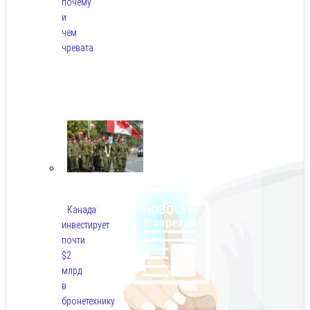
почему
и
чем
чревата
Авг
8,
2026
Канада
инвестирует
почти
$2
млрд
в
бронетехнику