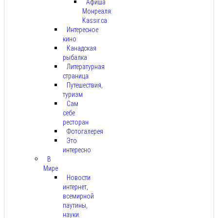
Афиша
Монреаля:
Kassir.ca
Интересное
кино
Канадская
рыбалка
Литературная
страница
Путешествия,
туризм
Сам
себе
ресторан
Фотогалерея
Это
интересно
В
Мире
Новости
интернет,
всемирной
паутины,
науки.