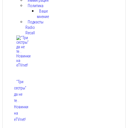
Иммиграция
Политика
Ваше
мнение
Подкасты
Radio
Recall
“Три
сестры”
да не
те…
Новинки
на
eTVnet!