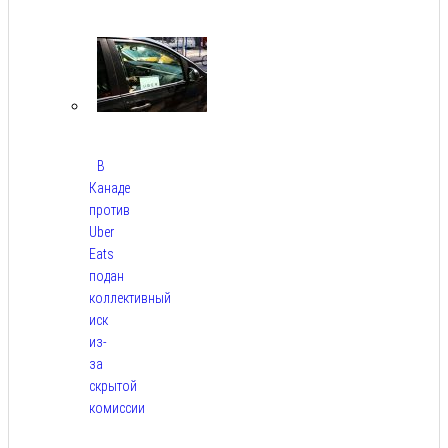
Авг 10,
2026
В
Канаде
против
Uber
Eats
подан
коллективный
иск
из-
за
скрытой
комиссии