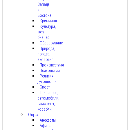
Запада
и
Востока
Криминал
Культура,
шоу-
бизнес
Образование
Природа,
погода,
экология
Происшествия
Психология
Религия,
духовность
Спорт
Транспорт,
автомобили,
самолёты,
корабли
Отдых
Анекдоты
Афиша