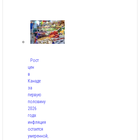
Авг
10,
2026
Рост
цен
в
Канаде
за
первую
половину
2026
года:
инфляция
остается
умеренной,