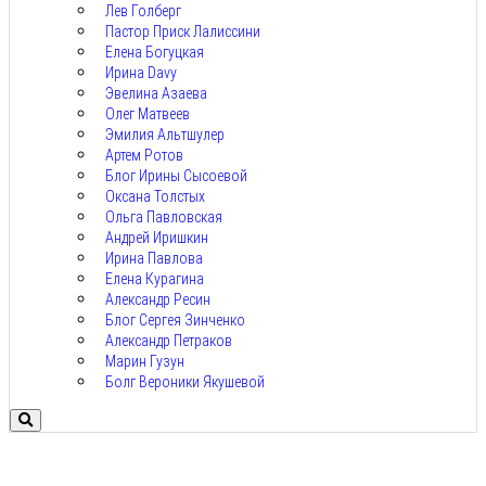
Лев Голберг
Пастор Приск Лалиссини
Елена Богуцкая
Ирина Davy
Эвелина Азаева
Олег Матвеев
Эмилия Альтшулер
Артем Ротов
Блог Ирины Сысоевой
Оксана Толстых
Ольга Павловская
Андрей Иришкин
Ирина Павлова
Елена Курагина
Александр Ресин
Блог Сергея Зинченко
Александр Петраков
Марин Гузун
Болг Вероники Якушевой