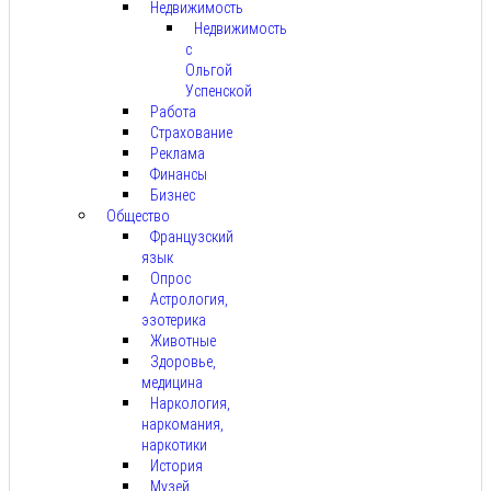
Недвижимость
Недвижимость
с
Ольгой
Успенской
Работа
Страхование
Реклама
Финансы
Бизнес
Общество
Французский
язык
Опрос
Астрология,
эзотерика
Животные
Здоровье,
медицина
Наркология,
наркомания,
наркотики
История
Музей