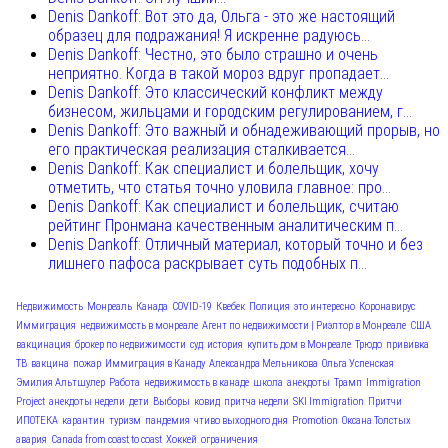
Denis Dankoff: Вот это да, Ольга - это же настоящий
образец для подражания! Я искренне радуюсь...
Denis Dankoff: Честно, это было страшно и очень
неприятно. Когда в такой мороз вдруг пропадает...
Denis Dankoff: Это классический конфликт между
бизнесом, жильцами и городским регулированием, г...
Denis Dankoff: Это важный и обнадеживающий прорыв, но
его практическая реализация сталкивается...
Denis Dankoff: Как специалист и болельщик, хочу
отметить, что статья точно уловила главное: про...
Denis Dankoff: Как специалист и болельщик, считаю
рейтинг Пронмана качественным аналитическим п...
Denis Dankoff: Отличный материал, который точно и без
лишнего пафоса раскрывает суть подобных п...
Недвижимость
Монреаль
Канада
COVID-19
Квебек
Полиция
это интересно
Коронавирус
Иммиграция
недвижимость в монреале
Агент по недвижимости | Риэлтор в Монреале
США
вакцинация
брокер по недвижимости
суд
история
купить дом в Монреале
Трюдо
прививка
ТВ
вакцина
пожар
Иммиграция в Канаду
Александра Мельникова
Ольга Успенская
Эмилия Альтшулер
Работа
недвижимость в канаде
школа
анекдоты
Трамп
Immigration
Project
анекдоты недели
дети
Выборы
ковид
притча недели
SKI Immigration
Притчи
ИПОТЕКА
карантин
туризм
пандемия
чтиво выходного дня
Promotion
Оксана Толстых
авария
Canada from coast to coast
Хоккей
ограничения