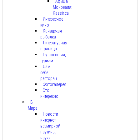
Афиша
Монреаля:
Kassir.ca
Интересное
кино
Канадская
рыбалка
Литературная
страница
Путешествия,
туризм
Сам
себе
ресторан
Фотогалерея
Это
интересно
В
Мире
Новости
интернет,
всемирной
паутины,
науки.