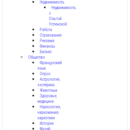
Недвижимость
Недвижимость
с
Ольгой
Успенской
Работа
Страхование
Реклама
Финансы
Бизнес
Общество
Французский
язык
Опрос
Астрология,
эзотерика
Животные
Здоровье,
медицина
Наркология,
наркомания,
наркотики
История
Музей