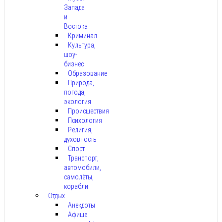
Запада
и
Востока
Криминал
Культура,
шоу-
бизнес
Образование
Природа,
погода,
экология
Происшествия
Психология
Религия,
духовность
Спорт
Транспорт,
автомобили,
самолёты,
корабли
Отдых
Анекдоты
Афиша