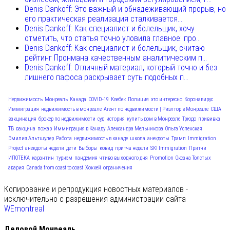
Denis Dankoff: Это важный и обнадеживающий прорыв, но
его практическая реализация сталкивается...
Denis Dankoff: Как специалист и болельщик, хочу
отметить, что статья точно уловила главное: про...
Denis Dankoff: Как специалист и болельщик, считаю
рейтинг Пронмана качественным аналитическим п...
Denis Dankoff: Отличный материал, который точно и без
лишнего пафоса раскрывает суть подобных п...
Недвижимость
Монреаль
Канада
COVID-19
Квебек
Полиция
это интересно
Коронавирус
Иммиграция
недвижимость в монреале
Агент по недвижимости | Риэлтор в Монреале
США
вакцинация
брокер по недвижимости
суд
история
купить дом в Монреале
Трюдо
прививка
ТВ
вакцина
пожар
Иммиграция в Канаду
Александра Мельникова
Ольга Успенская
Эмилия Альтшулер
Работа
недвижимость в канаде
школа
анекдоты
Трамп
Immigration
Project
анекдоты недели
дети
Выборы
ковид
притча недели
SKI Immigration
Притчи
ИПОТЕКА
карантин
туризм
пандемия
чтиво выходного дня
Promotion
Оксана Толстых
авария
Canada from coast to coast
Хоккей
ограничения
Копирование и репродукция новостных материалов -
исключительно с разрешения администрации сайта
WEmontreal
Деловой Монреаль