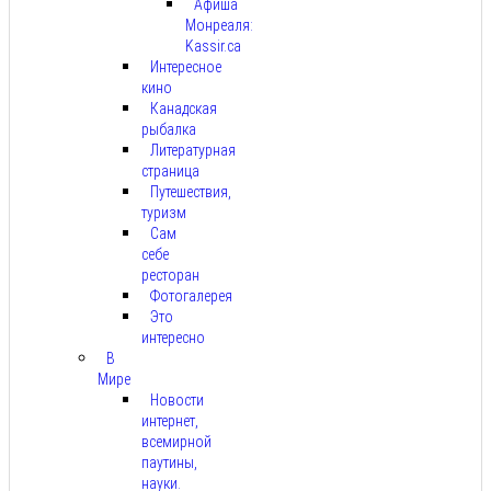
Афиша
Монреаля:
Kassir.ca
Интересное
кино
Канадская
рыбалка
Литературная
страница
Путешествия,
туризм
Сам
себе
ресторан
Фотогалерея
Это
интересно
В
Мире
Новости
интернет,
всемирной
паутины,
науки.