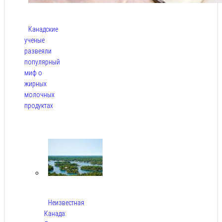
Канадские
ученые
развеяли
популярный
миф о
жирных
молочных
продуктах
Авг 6,
2026
Неизвестная
Канада: