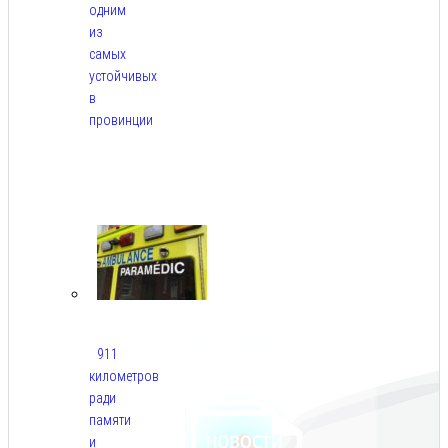
одним
из
самых
устойчивых
в
провинции
Авг
6,
2026
911
километров
ради
памяти
и