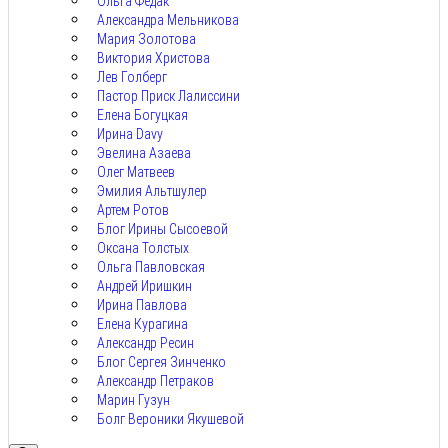
Ольга Федак
Александра Мельникова
Мария Золотова
Виктория Христова
Лев Голберг
Пастор Приск Лалиссини
Елена Богуцкая
Ирина Davy
Эвелина Азаева
Олег Матвеев
Эмилия Альтшулер
Артем Ротов
Блог Ирины Сысоевой
Оксана Толстых
Ольга Павловская
Андрей Иришкин
Ирина Павлова
Елена Курагина
Александр Ресин
Блог Сергея Зинченко
Александр Петраков
Марин Гузун
Болг Вероники Якушевой