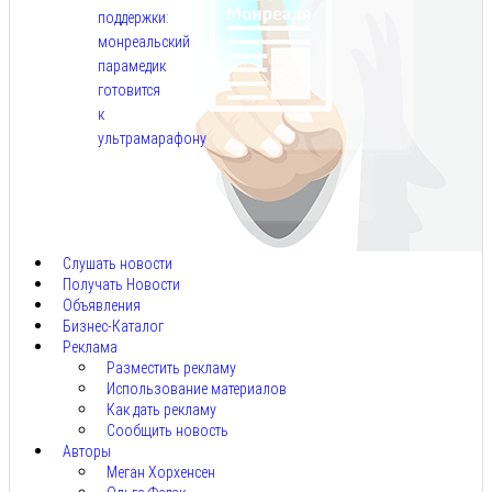
поддержки:
монреальский
парамедик
готовится
к
ультрамарафону
Авг
6,
2026
Слушать новости
Получать Новости
Объявления
Бизнес-Каталог
Реклама
Разместить рекламу
Использование материалов
Как дать рекламу
Сообщить новость
Авторы
Меган Хорхенсен