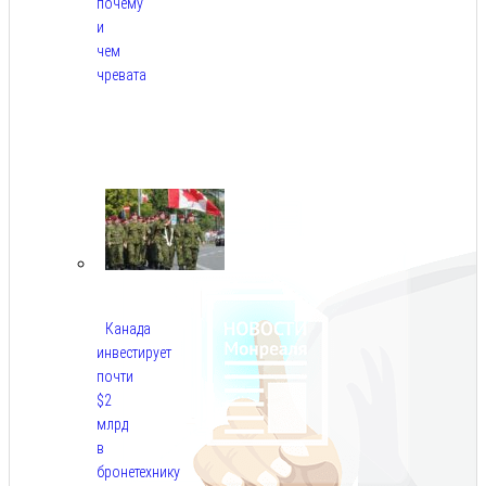
почему
и
чем
чревата
Авг
8,
2026
Канада
инвестирует
почти
$2
млрд
в
бронетехнику