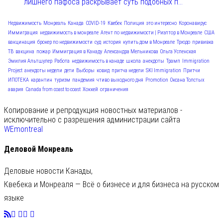
лишнего пафоса раскрывает суть подобных п...
Недвижимость
Монреаль
Канада
COVID-19
Квебек
Полиция
это интересно
Коронавирус
Иммиграция
недвижимость в монреале
Агент по недвижимости | Риэлтор в Монреале
США
вакцинация
брокер по недвижимости
суд
история
купить дом в Монреале
Трюдо
прививка
ТВ
вакцина
пожар
Иммиграция в Канаду
Александра Мельникова
Ольга Успенская
Эмилия Альтшулер
Работа
недвижимость в канаде
школа
анекдоты
Трамп
Immigration
Project
анекдоты недели
дети
Выборы
ковид
притча недели
SKI Immigration
Притчи
ИПОТЕКА
карантин
туризм
пандемия
чтиво выходного дня
Promotion
Оксана Толстых
авария
Canada from coast to coast
Хоккей
ограничения
Копирование и репродукция новостных материалов -
исключительно с разрешения администрации сайта
WEmontreal
Деловой Монреаль
Деловые новости Канады,
Квебека и Монреаля — Всё о бизнесе и для бизнеса на русском
языке