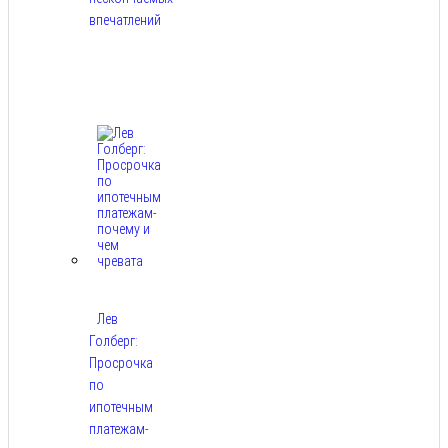
впечатлений
Авг
8,
2026
Лев
Голберг:
Просрочка
по
ипотечным
платежам-