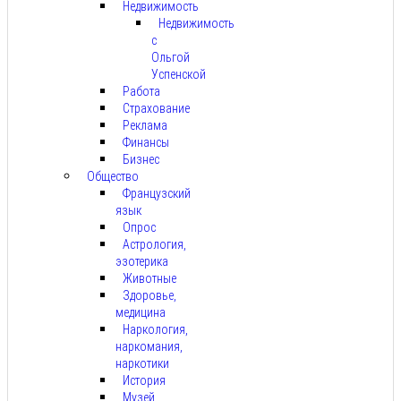
Недвижимость
Недвижимость
с
Ольгой
Успенской
Работа
Страхование
Реклама
Финансы
Бизнес
Общество
Французский
язык
Опрос
Астрология,
эзотерика
Животные
Здоровье,
медицина
Наркология,
наркомания,
наркотики
История
Музей