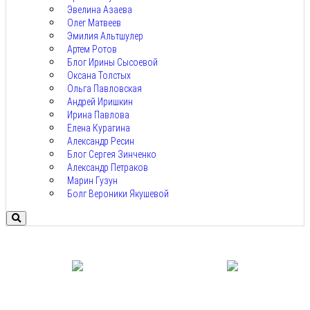
Эвелина Азаева
Олег Матвеев
Эмилия Альтшулер
Артем Ротов
Блог Ирины Сысоевой
Оксана Толстых
Ольга Павловская
Андрей Иришкин
Ирина Павлова
Елена Курагина
Александр Ресин
Блог Сергея Зинченко
Александр Петраков
Марин Гузун
Болг Вероники Якушевой