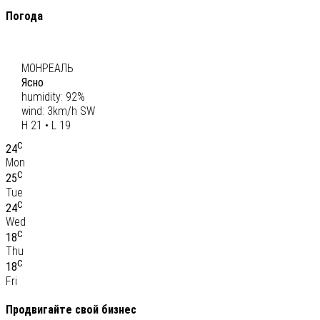
Погода
C
20
МОНРЕАЛЬ
Ясно
humidity: 92%
wind: 3km/h SW
H 21 • L 19
C
24
Mon
C
25
Tue
C
24
Wed
C
18
Thu
C
18
Fri
Продвигайте свой бизнес