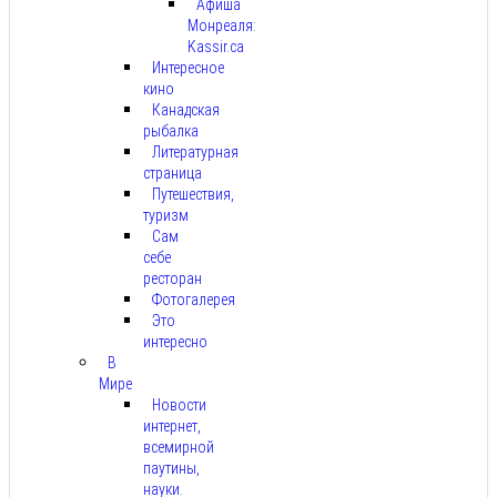
Афиша
Монреаля:
Kassir.ca
Интересное
кино
Канадская
рыбалка
Литературная
страница
Путешествия,
туризм
Сам
себе
ресторан
Фотогалерея
Это
интересно
В
Мире
Новости
интернет,
всемирной
паутины,
науки.