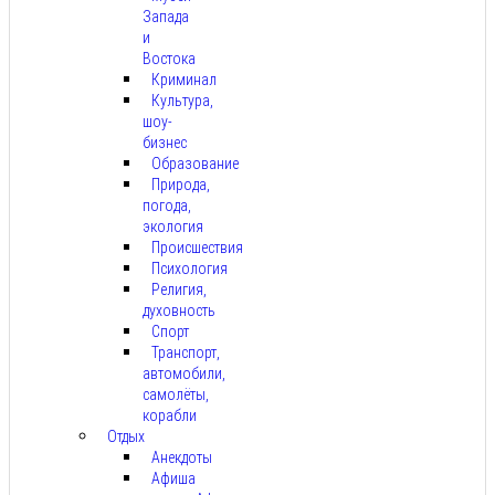
Запада
и
Востока
Криминал
Культура,
шоу-
бизнес
Образование
Природа,
погода,
экология
Происшествия
Психология
Религия,
духовность
Спорт
Транспорт,
автомобили,
самолёты,
корабли
Отдых
Анекдоты
Афиша