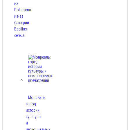
из
Dollarama
из-за
бактерии
Bacillus
cereus
Авг 8,
2026
Монреаль:
город
истории,
культуры
и
нескончаемых