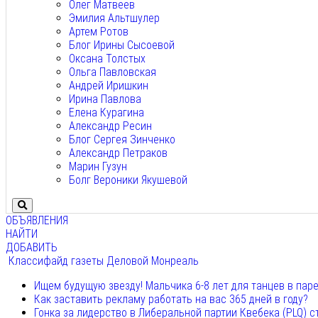
Олег Матвеев
Эмилия Альтшулер
Артем Ротов
Блог Ирины Сысоевой
Оксана Толстых
Ольга Павловская
Андрей Иришкин
Ирина Павлова
Елена Курагина
Александр Ресин
Блог Сергея Зинченко
Александр Петраков
Марин Гузун
Болг Вероники Якушевой
ОБЪЯВЛЕНИЯ
НАЙТИ
ДОБАВИТЬ
Классифайд газеты Деловой Монреаль
Ищем будущую звезду! Мальчика 6-8 лет для танцев в пар
Как заставить рекламу работать на вас 365 дней в году?
Гонка за лидерство в Либеральной партии Квебека (PLQ) с