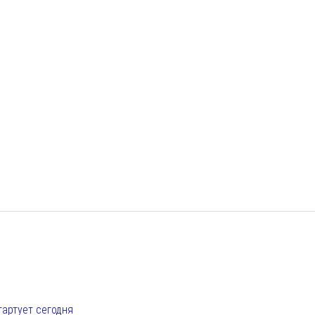
е
тартует сегодня