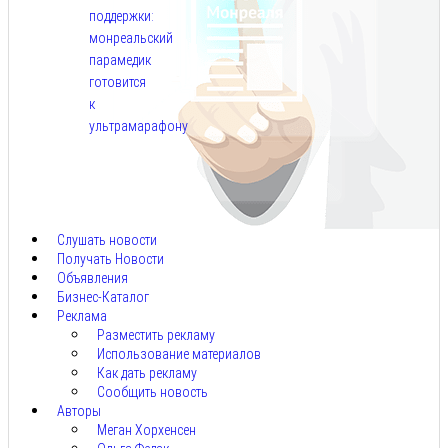
поддержки:
монреальский
парамедик
готовится
к
ультрамарафону
Авг
6,
2026
Слушать новости
Получать Новости
Объявления
Бизнес-Каталог
Реклама
Разместить рекламу
Использование материалов
Как дать рекламу
Сообщить новость
Авторы
Меган Хорхенсен