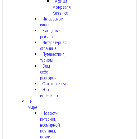
Афиша
Монреаля:
Kassir.ca
Интересное
кино
Канадская
рыбалка
Литературная
страница
Путешествия,
туризм
Сам
себе
ресторан
Фотогалерея
Это
интересно
В
Мире
Новости
интернет,
всемирной
паутины,
науки.