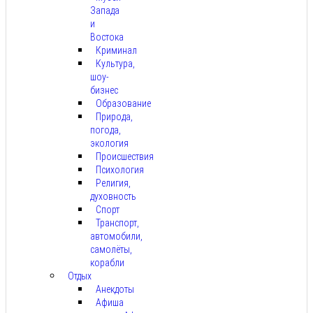
Запада
и
Востока
Криминал
Культура,
шоу-
бизнес
Образование
Природа,
погода,
экология
Происшествия
Психология
Религия,
духовность
Спорт
Транспорт,
автомобили,
самолёты,
корабли
Отдых
Анекдоты
Афиша