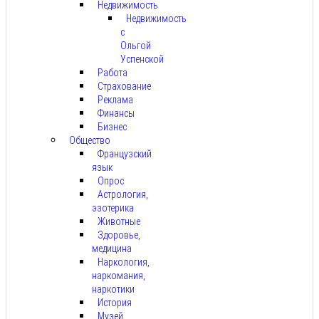
Недвижимость
Недвижимость
с
Ольгой
Успенской
Работа
Страхование
Реклама
Финансы
Бизнес
Общество
Французский
язык
Опрос
Астрология,
эзотерика
Животные
Здоровье,
медицина
Наркология,
наркомания,
наркотики
История
Музей