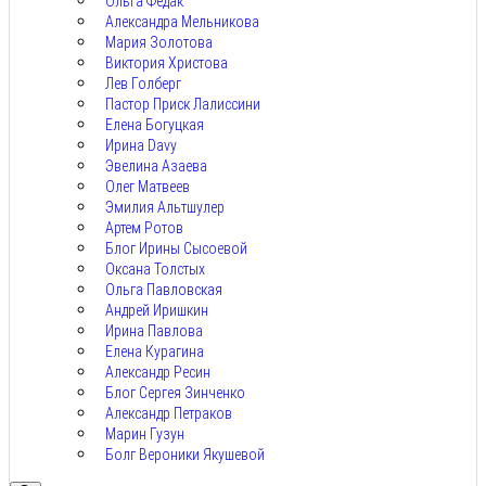
Ольга Федак
Александра Мельникова
Мария Золотова
Виктория Христова
Лев Голберг
Пастор Приск Лалиссини
Елена Богуцкая
Ирина Davy
Эвелина Азаева
Олег Матвеев
Эмилия Альтшулер
Артем Ротов
Блог Ирины Сысоевой
Оксана Толстых
Ольга Павловская
Андрей Иришкин
Ирина Павлова
Елена Курагина
Александр Ресин
Блог Сергея Зинченко
Александр Петраков
Марин Гузун
Болг Вероники Якушевой