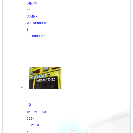
одним
из
самых
устойчивых
в
провинции
Авг
6,
2026
911
километров
ради
памяти
и