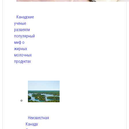
Канадские
ученые
развеяли
популярный
миф о
жирных
молочных
продуктах
Авг 6,
2026
Неизвестная
Канада: