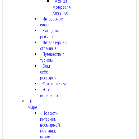
Афиша
Монреаля:
Kassir.ca
Интересное
кино
Канадская
рыбалка
Литературная
страница
Путешествия,
туризм
Сам
себе
ресторан
Фотогалерея
Это
интересно
В
Мире
Новости
интернет,
всемирной
паутины,
науки.