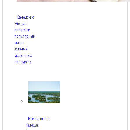
Канадские
ученые
развеяли
популярный
миф о
жирных
молочных
продуктах
Авг 6,
2026
Неизвестная
Канада: