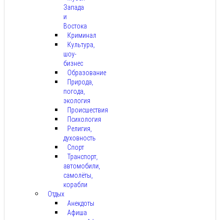
Запада
и
Востока
Криминал
Культура,
шоу-
бизнес
Образование
Природа,
погода,
экология
Происшествия
Психология
Религия,
духовность
Спорт
Транспорт,
автомобили,
самолёты,
корабли
Отдых
Анекдоты
Афиша