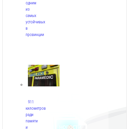
одним
из
самых
устойчивых
в
провинции
Авг
6,
2026
911
километров
ради
памяти
и