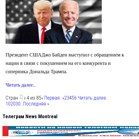
Президент СШАДжо Байден выступил с обращением к
нации в связи с покушением на его конкурента и
соперника Дональда Трампа.
Читать далее..
Страница 4 из 85
« Первая
...
«
2
3
4
5
6
Читать далее..
10
20
30
...
Последняя »
Телеграм News Montreal