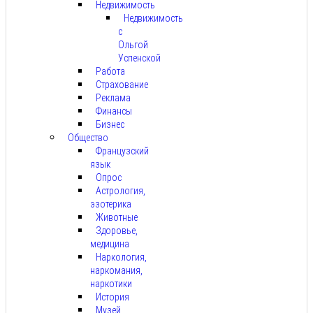
Недвижимость
Недвижимость
с
Ольгой
Успенской
Работа
Страхование
Реклама
Финансы
Бизнес
Общество
Французский
язык
Опрос
Астрология,
эзотерика
Животные
Здоровье,
медицина
Наркология,
наркомания,
наркотики
История
Музей