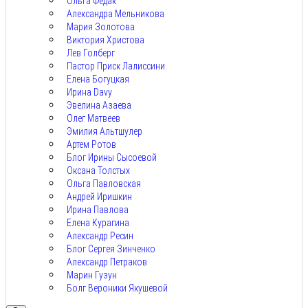
Ольга Федак
Александра Мельникова
Мария Золотова
Виктория Христова
Лев Голберг
Пастор Приск Лалиссини
Елена Богуцкая
Ирина Davy
Эвелина Азаева
Олег Матвеев
Эмилия Альтшулер
Артем Ротов
Блог Ирины Сысоевой
Оксана Толстых
Ольга Павловская
Андрей Иришкин
Ирина Павлова
Елена Курагина
Александр Ресин
Блог Сергея Зинченко
Александр Петраков
Марин Гузун
Болг Вероники Якушевой