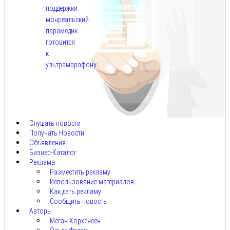
поддержки:
монреальский
парамедик
готовится
к
ультрамарафону
Авг
6,
2026
Слушать новости
Получать Новости
Объявления
Бизнес-Каталог
Реклама
Разместить рекламу
Использование материалов
Как дать рекламу
Сообщить новость
Авторы
Меган Хорхенсен