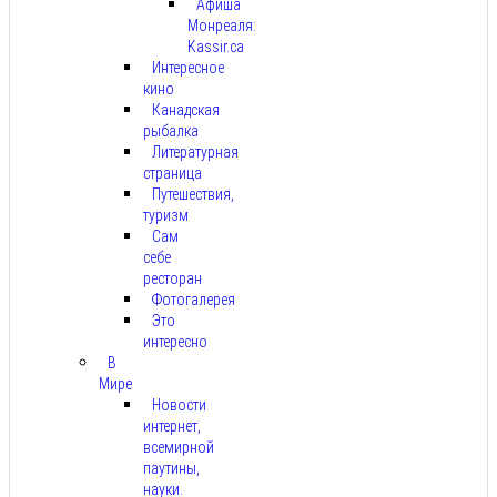
Афиша
Монреаля:
Kassir.ca
Интересное
кино
Канадская
рыбалка
Литературная
страница
Путешествия,
туризм
Сам
себе
ресторан
Фотогалерея
Это
интересно
В
Мире
Новости
интернет,
всемирной
паутины,
науки.