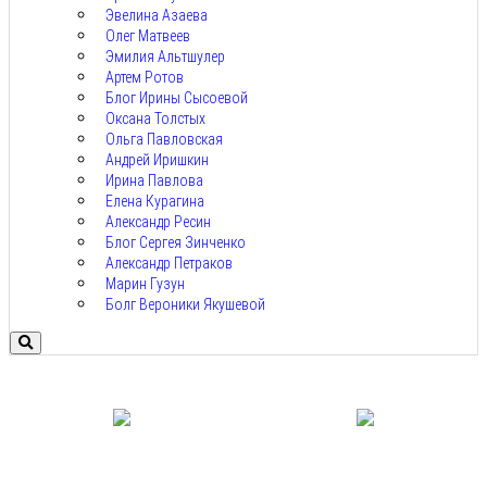
Эвелина Азаева
Олег Матвеев
Эмилия Альтшулер
Артем Ротов
Блог Ирины Сысоевой
Оксана Толстых
Ольга Павловская
Андрей Иришкин
Ирина Павлова
Елена Курагина
Александр Ресин
Блог Сергея Зинченко
Александр Петраков
Марин Гузун
Болг Вероники Якушевой