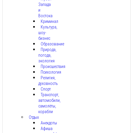
Запада
и
Востока
Криминал
Культура,
шоу-
бизнес
Образование
Природа,
погода,
экология
Происшествия
Психология
Религия,
духовность
Спорт
Транспорт,
автомобили,
самолёты,
корабли
Отдых
Анекдоты
Афиша