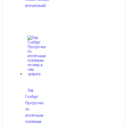
впечатлений
Авг
8,
2026
Лев
Голберг:
Просрочка
по
ипотечным
платежам-