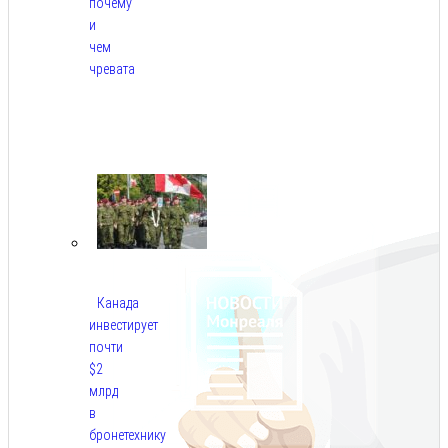
почему
и
чем
чревата
Авг
8,
2026
Канада
инвестирует
почти
$2
млрд
в
бронетехнику