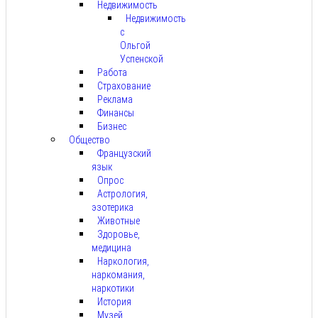
Недвижимость
Недвижимость
с
Ольгой
Успенской
Работа
Страхование
Реклама
Финансы
Бизнес
Общество
Французский
язык
Опрос
Астрология,
эзотерика
Животные
Здоровье,
медицина
Наркология,
наркомания,
наркотики
История
Музей