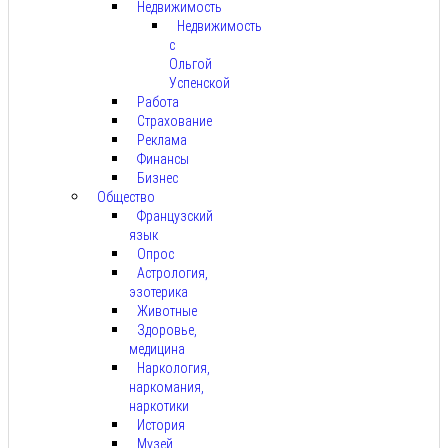
Недвижимость
Недвижимость
с
Ольгой
Успенской
Работа
Страхование
Реклама
Финансы
Бизнес
Общество
Французский
язык
Опрос
Астрология,
эзотерика
Животные
Здоровье,
медицина
Наркология,
наркомания,
наркотики
История
Музей