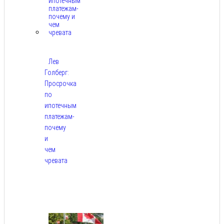
Лев
Голберг:
Просрочка
по
ипотечным
платежам-
почему
и
чем
чревата
Авг
8,
2026