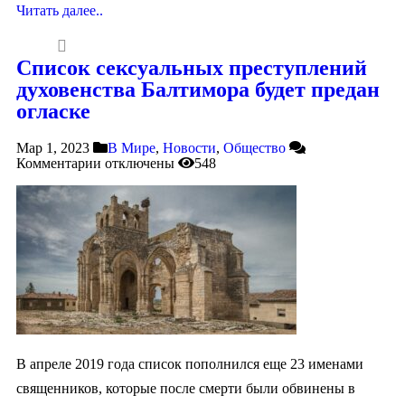
Читать далее..
Список сексуальных преступлений
духовенства Балтимора будет предан
огласке
Мар 1, 2023
В Мире
,
Новости
,
Общество
Комментарии
отключены
548
В апреле 2019 года список пополнился еще 23 именами
священников, которые после смерти были обвинены в