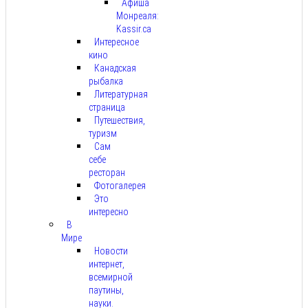
Афиша
Монреаля:
Kassir.ca
Интересное
кино
Канадская
рыбалка
Литературная
страница
Путешествия,
туризм
Сам
себе
ресторан
Фотогалерея
Это
интересно
В
Мире
Новости
интернет,
всемирной
паутины,
науки.