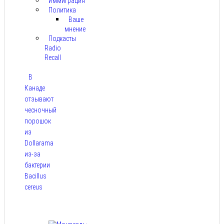
Иммиграция
Политика
Ваше
мнение
Подкасты
Radio
Recall
В
Канаде
отзывают
чесночный
порошок
из
Dollarama
из-за
бактерии
Bacillus
cereus
Авг 8,
2026