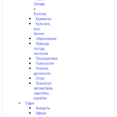
Запада
и
Востока
Криминал
Культура,
шоу-
бизнес
Образование
Природа,
погода,
экология
Происшествия
Психология
Религия,
духовность
Спорт
Транспорт,
автомобили,
самолёты,
корабли
Отдых
Анекдоты
Афиша