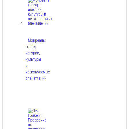
Монреаль:
город
истории,
культуры
и
нескончаемых
впечатлений
Авг
8,
2026