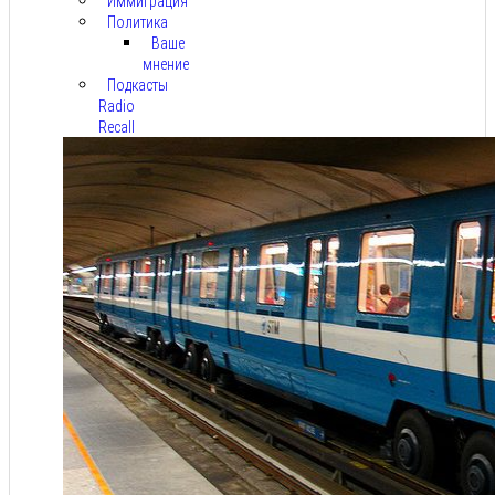
Иммиграция
Политика
Ваше
мнение
Подкасты
Radio
Recall