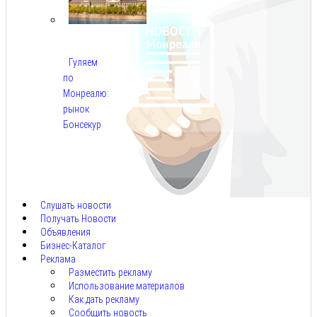
Гуляем
по
Монреалю:
рынок
Бонсекур
Авг
9,
2026
Слушать новости
Получать Новости
Объявления
Бизнес-Каталог
Реклама
Разместить рекламу
Использование материалов
Как дать рекламу
Сообщить новость