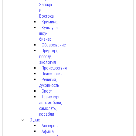
Запада
и
Востока
Криминал
Культура,
шоу-
бизнес
Образование
Природа,
погода,
экология
Происшествия
Психология
Религия,
духовность
Спорт
Транспорт,
автомобили,
самолёты,
корабли
Отдых
Анекдоты
Афиша