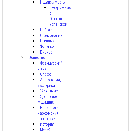
Недвижимость
Недвижимость
с
Ольгой
Успенской
Работа
Страхование
Реклама
Финансы
Бизнес
Общество
Французский
язык
Опрос
Астрология,
эзотерика
Животные
Здоровье,
медицина
Наркология,
наркомания,
наркотики
История
Музей