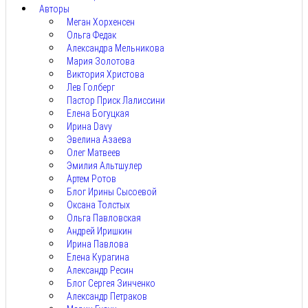
Авторы
Меган Хорхенсен
Ольга Федак
Александра Мельникова
Мария Золотова
Виктория Христова
Лев Голберг
Пастор Приск Лалиссини
Елена Богуцкая
Ирина Davy
Эвелина Азаева
Олег Матвеев
Эмилия Альтшулер
Артем Ротов
Блог Ирины Сысоевой
Оксана Толстых
Ольга Павловская
Андрей Иришкин
Ирина Павлова
Елена Курагина
Александр Ресин
Блог Сергея Зинченко
Александр Петраков