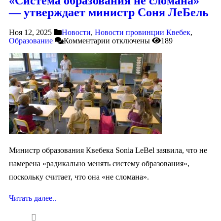
«Система образования не сломана»
— утверждает министр Соня ЛеБель
Ноя 12, 2025
Новости
,
Новости провинции Квебек
,
Образование
Комментарии
отключены
189
Министр образования Квебека Sonia LeBel заявила, что не
намерена «радикально менять систему образования»,
поскольку считает, что она «не сломана».
Читать далее..