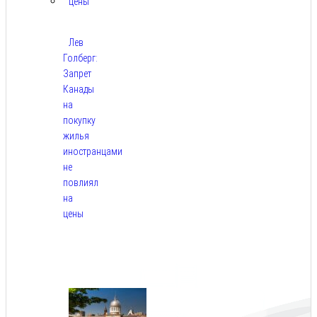
Лев
Голберг:
Запрет
Канады
на
покупку
жилья
иностранцами
не
повлиял
на
цены
Авг
9,
2026