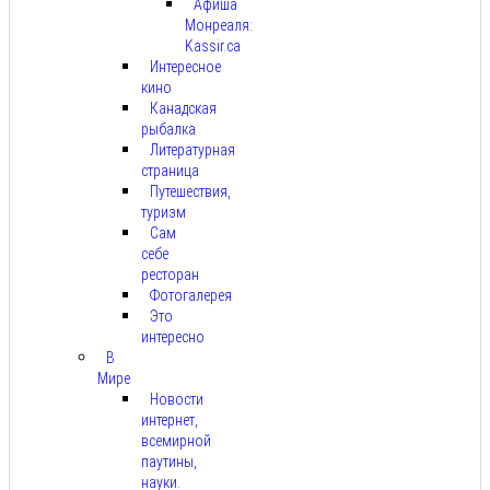
Афиша
Монреаля:
Kassir.ca
Интересное
кино
Канадская
рыбалка
Литературная
страница
Путешествия,
туризм
Сам
себе
ресторан
Фотогалерея
Это
интересно
В
Мире
Новости
интернет,
всемирной
паутины,
науки.