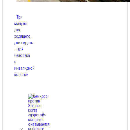
Три
минуты
для
ходящего,
двенадцать
— для
человека
в
инвалидной
коляске
Авг 9,
2026