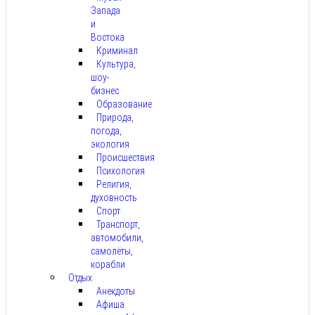
Запада
и
Востока
Криминал
Культура,
шоу-
бизнес
Образование
Природа,
погода,
экология
Происшествия
Психология
Религия,
духовность
Спорт
Транспорт,
автомобили,
самолёты,
корабли
Отдых
Анекдоты
Афиша