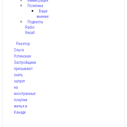
Иммиграция
Политика
Ваше
мнение
Подкасты
Radio
Recall
Риэлтор
Ольга
Успенская:
Застройщики
призывают
снять
запрет
на
иностранные
покупки
жилья в
Канаде
Авг 7,