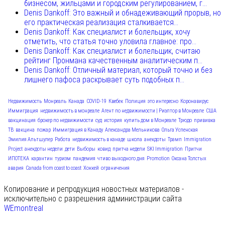
бизнесом, жильцами и городским регулированием, г...
Denis Dankoff: Это важный и обнадеживающий прорыв, но
его практическая реализация сталкивается...
Denis Dankoff: Как специалист и болельщик, хочу
отметить, что статья точно уловила главное: про...
Denis Dankoff: Как специалист и болельщик, считаю
рейтинг Пронмана качественным аналитическим п...
Denis Dankoff: Отличный материал, который точно и без
лишнего пафоса раскрывает суть подобных п...
Недвижимость
Монреаль
Канада
COVID-19
Квебек
Полиция
это интересно
Коронавирус
Иммиграция
недвижимость в монреале
Агент по недвижимости | Риэлтор в Монреале
США
вакцинация
брокер по недвижимости
суд
история
купить дом в Монреале
Трюдо
прививка
ТВ
вакцина
пожар
Иммиграция в Канаду
Александра Мельникова
Ольга Успенская
Эмилия Альтшулер
Работа
недвижимость в канаде
школа
анекдоты
Трамп
Immigration
Project
анекдоты недели
дети
Выборы
ковид
притча недели
SKI Immigration
Притчи
ИПОТЕКА
карантин
туризм
пандемия
чтиво выходного дня
Promotion
Оксана Толстых
авария
Canada from coast to coast
Хоккей
ограничения
Копирование и репродукция новостных материалов -
исключительно с разрешения администрации сайта
WEmontreal