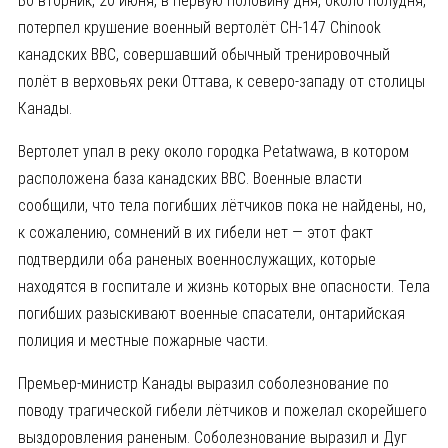
Во вторник, 20 июня, в первую половину дня, около полудня,
потерпел крушение военный вертолёт CH-147 Chinook
канадских ВВС, совершавший обычный тренировочный
полёт в верховьях реки Оттава, к северо-западу от столицы
Канады.
Вертолет упал в реку около городка Petatwawa, в котором
расположена база канадских ВВС. Военные власти
сообщили, что тела погибших лётчиков пока не найдены, но,
к сожалению, сомнений в их гибели нет — этот факт
подтвердили оба раненых военнослужащих, которые
находятся в госпитале и жизнь которых вне опасности. Тела
погибших разыскивают военные спасатели, онтарийская
полиция и местные пожарные части.
Премьер-министр Канады выразил соболезнование по
поводу трагической гибели лётчиков и пожелал скорейшего
выздоровления раненым. Соболезнование выразил и Дуг