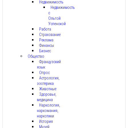
Недвижимость
Недвижимость
с
Ольгой
Успенской
Работа
Страхование
Реклама
Финансы
Бизнес
Общество
Французский
язык
Опрос
Астрология,
эзотерика
Животные
Здоровье,
медицина
Наркология,
наркомания,
наркотики
История
Музей