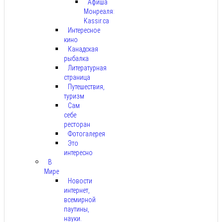
Афиша
Монреаля:
Kassir.ca
Интересное
кино
Канадская
рыбалка
Литературная
страница
Путешествия,
туризм
Сам
себе
ресторан
Фотогалерея
Это
интересно
В
Мире
Новости
интернет,
всемирной
паутины,
науки.