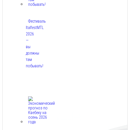
Фестиваль
ItalfestMTL
2026
—
вы
должны
там
побывать!
Авг
7,
2026