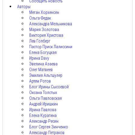
Сообщить новость
Авторы
Меган Хорхенсен
Ольга Федак
Александра Мельникова
Мария Золотова
Виктория Христова
Лев Голберг
Пастор Приск Лалиссини
Елена Богуцкая
Ирина Davy
Эвелина Азаева
Олег Матвеев
Эмилия Альтшулер
Артем Ротов
Блог Ирины Сысоевой
Оксана Толстых
Ольга Павловская
Андрей Иришкин
Ирина Павлова
Елена Курагина
Александр Ресин
Блог Сергея Зинченко
Александр Петраков