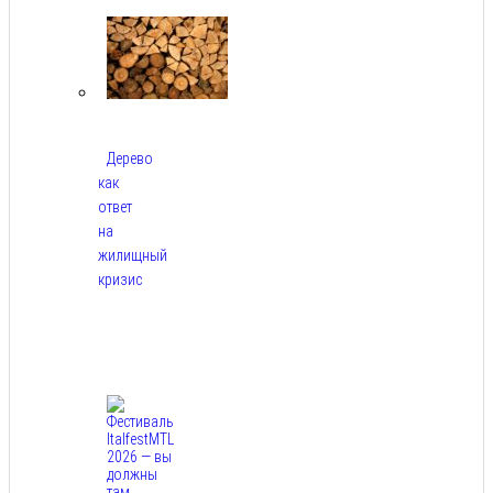
2026
Дерево
как
ответ
на
жилищный
кризис
Авг
7,
2026