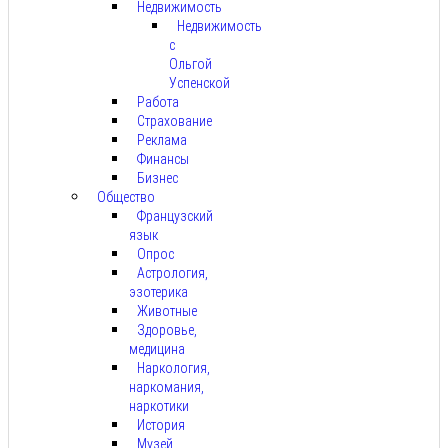
Недвижимость
Недвижимость
с
Ольгой
Успенской
Работа
Страхование
Реклама
Финансы
Бизнес
Общество
Французский
язык
Опрос
Астрология,
эзотерика
Животные
Здоровье,
медицина
Наркология,
наркомания,
наркотики
История
Музей