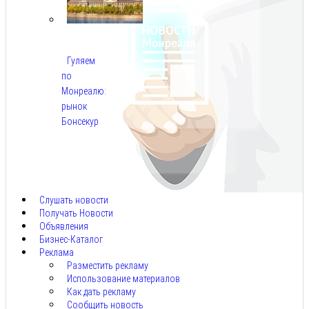
Гуляем
по
Монреалю:
рынок
Бонсекур
Авг
9,
2026
Слушать новости
Получать Новости
Объявления
Бизнес-Каталог
Реклама
Разместить рекламу
Использование материалов
Как дать рекламу
Сообщить новость