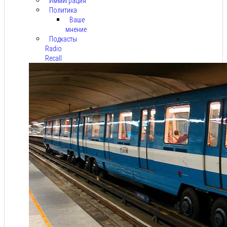
Иммиграция
Политика
Ваше
мнение
Подкасты
Radio
Recall