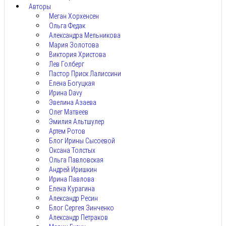
Авторы
Меган Хорхенсен
Ольга Федак
Александра Мельникова
Мария Золотова
Виктория Христова
Лев Голберг
Пастор Приск Лалиссини
Елена Богуцкая
Ирина Davy
Эвелина Азаева
Олег Матвеев
Эмилия Альтшулер
Артем Ротов
Блог Ирины Сысоевой
Оксана Толстых
Ольга Павловская
Андрей Иришкин
Ирина Павлова
Елена Курагина
Александр Ресин
Блог Сергея Зинченко
Александр Петраков