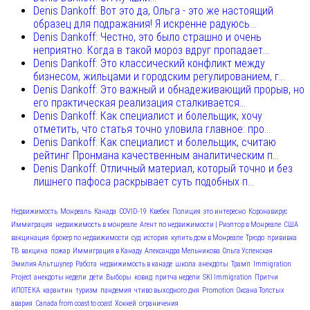
Denis Dankoff: Вот это да, Ольга - это же настоящий
образец для подражания! Я искренне радуюсь...
Denis Dankoff: Честно, это было страшно и очень
неприятно. Когда в такой мороз вдруг пропадает...
Denis Dankoff: Это классический конфликт между
бизнесом, жильцами и городским регулированием, г...
Denis Dankoff: Это важный и обнадеживающий прорыв, но
его практическая реализация сталкивается...
Denis Dankoff: Как специалист и болельщик, хочу
отметить, что статья точно уловила главное: про...
Denis Dankoff: Как специалист и болельщик, считаю
рейтинг Пронмана качественным аналитическим п...
Denis Dankoff: Отличный материал, который точно и без
лишнего пафоса раскрывает суть подобных п...
Недвижимость
Монреаль
Канада
COVID-19
Квебек
Полиция
это интересно
Коронавирус
Иммиграция
недвижимость в монреале
Агент по недвижимости | Риэлтор в Монреале
США
вакцинация
брокер по недвижимости
суд
история
купить дом в Монреале
Трюдо
прививка
ТВ
вакцина
пожар
Иммиграция в Канаду
Александра Мельникова
Ольга Успенская
Эмилия Альтшулер
Работа
недвижимость в канаде
школа
анекдоты
Трамп
Immigration
Project
анекдоты недели
дети
Выборы
ковид
притча недели
SKI Immigration
Притчи
ИПОТЕКА
карантин
туризм
пандемия
чтиво выходного дня
Promotion
Оксана Толстых
авария
Canada from coast to coast
Хоккей
ограничения