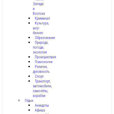
Запада
и
Востока
Криминал
Культура,
шоу-
бизнес
Образование
Природа,
погода,
экология
Происшествия
Психология
Религия,
духовность
Спорт
Транспорт,
автомобили,
самолёты,
корабли
Отдых
Анекдоты
Афиша