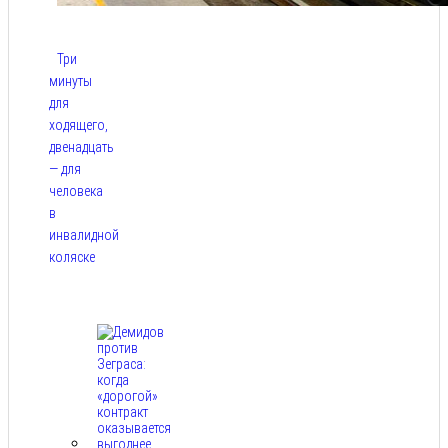
Три
минуты
для
ходящего,
двенадцать
— для
человека
в
инвалидной
коляске
Авг 9,
2026