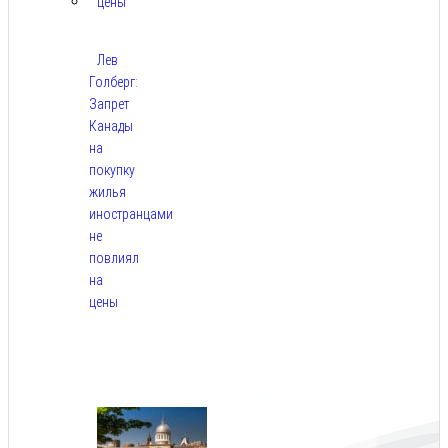
Лев
Голберг:
Запрет
Канады
на
покупку
жилья
иностранцами
не
повлиял
на
цены
Авг
9,
2026