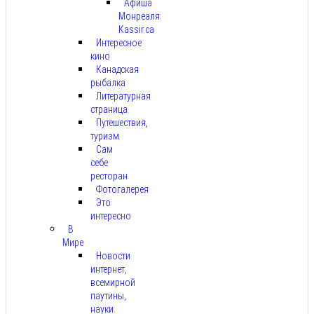
Афиша
Монреаля:
Kassir.ca
Интересное
кино
Канадская
рыбалка
Литературная
страница
Путешествия,
туризм
Сам
себе
ресторан
Фотогалерея
Это
интересно
В
Мире
Новости
интернет,
всемирной
паутины,
науки.