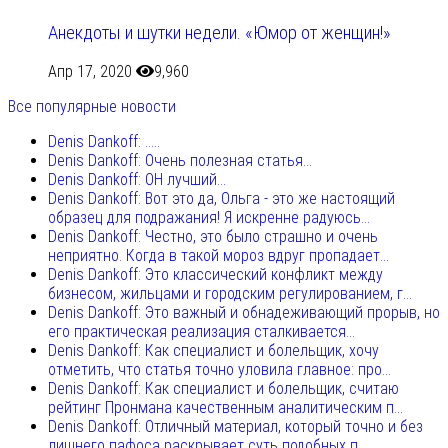
Анекдоты и шутки недели. «Юмор от женщин!»
Апр 17, 2020
9,960
Все популярные новости
Denis Dankoff: .....
Denis Dankoff: Очень полезная статья...
Denis Dankoff: ОН лучший...
Denis Dankoff: Вот это да, Ольга - это же настоящий
образец для подражания! Я искренне радуюсь...
Denis Dankoff: Честно, это было страшно и очень
неприятно. Когда в такой мороз вдруг пропадает...
Denis Dankoff: Это классический конфликт между
бизнесом, жильцами и городским регулированием, г...
Denis Dankoff: Это важный и обнадеживающий прорыв, но
его практическая реализация сталкивается...
Denis Dankoff: Как специалист и болельщик, хочу
отметить, что статья точно уловила главное: про...
Denis Dankoff: Как специалист и болельщик, считаю
рейтинг Пронмана качественным аналитическим п...
Denis Dankoff: Отличный материал, который точно и без
лишнего пафоса раскрывает суть подобных п...