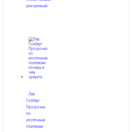
впечатлений
Авг
8,
2026
Лев
Голберг:
Просрочка
по
ипотечным
платежам-