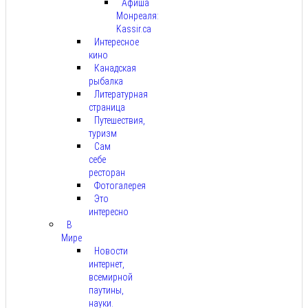
Афиша
Монреаля:
Kassir.ca
Интересное
кино
Канадская
рыбалка
Литературная
страница
Путешествия,
туризм
Сам
себе
ресторан
Фотогалерея
Это
интересно
В
Мире
Новости
интернет,
всемирной
паутины,
науки.