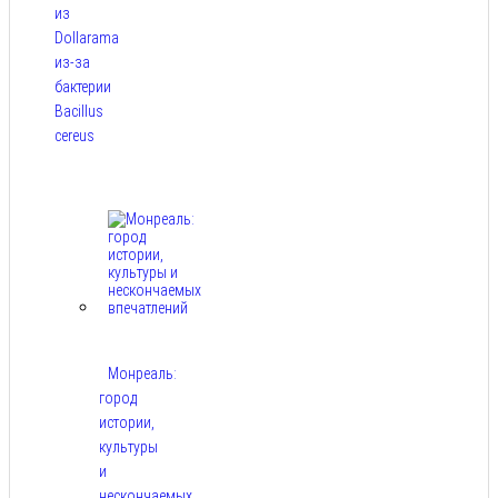
из
Dollarama
из-за
бактерии
Bacillus
cereus
Авг 8,
2026
Монреаль:
город
истории,
культуры
и
нескончаемых