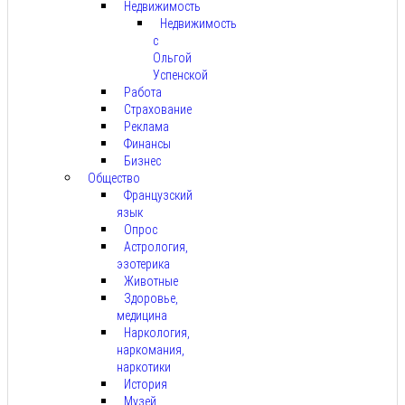
Недвижимость
Недвижимость
с
Ольгой
Успенской
Работа
Страхование
Реклама
Финансы
Бизнес
Общество
Французский
язык
Опрос
Астрология,
эзотерика
Животные
Здоровье,
медицина
Наркология,
наркомания,
наркотики
История
Музей