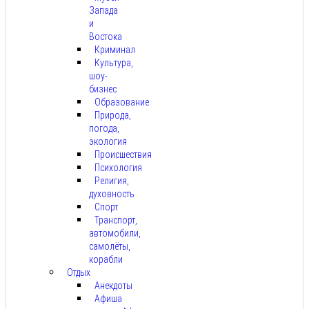
Запада
и
Востока
Криминал
Культура,
шоу-
бизнес
Образование
Природа,
погода,
экология
Происшествия
Психология
Религия,
духовность
Спорт
Транспорт,
автомобили,
самолёты,
корабли
Отдых
Анекдоты
Афиша