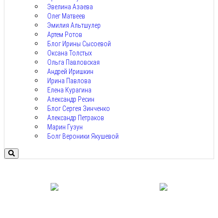
Эвелина Азаева
Олег Матвеев
Эмилия Альтшулер
Артем Ротов
Блог Ирины Сысоевой
Оксана Толстых
Ольга Павловская
Андрей Иришкин
Ирина Павлова
Елена Курагина
Александр Ресин
Блог Сергея Зинченко
Александр Петраков
Марин Гузун
Болг Вероники Якушевой