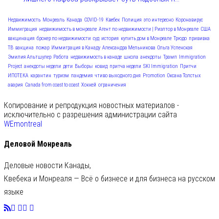
Недвижимость
Монреаль
Канада
COVID-19
Квебек
Полиция
это интересно
Коронавирус
Иммиграция
недвижимость в монреале
Агент по недвижимости | Риэлтор в Монреале
США
вакцинация
брокер по недвижимости
суд
история
купить дом в Монреале
Трюдо
прививка
ТВ
вакцина
пожар
Иммиграция в Канаду
Александра Мельникова
Ольга Успенская
Эмилия Альтшулер
Работа
недвижимость в канаде
школа
анекдоты
Трамп
Immigration
Project
анекдоты недели
дети
Выборы
ковид
притча недели
SKI Immigration
Притчи
ИПОТЕКА
карантин
туризм
пандемия
чтиво выходного дня
Promotion
Оксана Толстых
авария
Canada from coast to coast
Хоккей
ограничения
Копирование и репродукция новостных материалов -
исключительно с разрешения администрации сайта
WEmontreal
Деловой Монреаль
Деловые новости Канады,
Квебека и Монреаля — Всё о бизнесе и для бизнеса на русском
языке