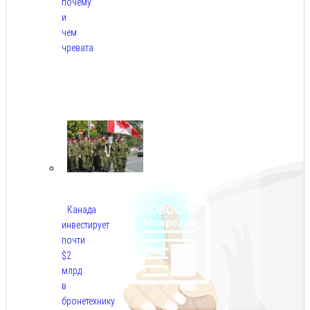
почему
и
чем
чревата
Авг
8,
2026
Канада
инвестирует
почти
$2
млрд
в
бронетехнику