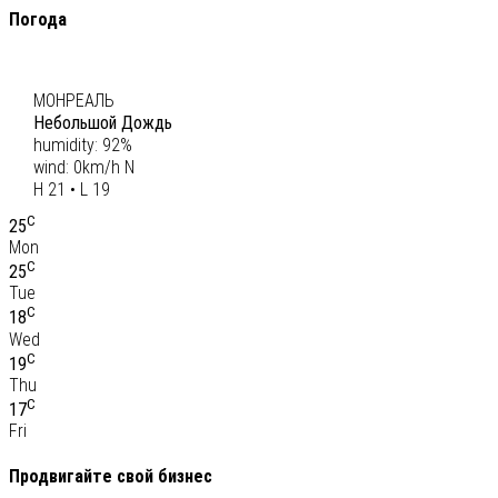
Погода
C
20
МОНРЕАЛЬ
Небольшой Дождь
humidity: 92%
wind: 0km/h N
H 21 • L 19
C
25
Mon
C
25
Tue
C
18
Wed
C
19
Thu
C
17
Fri
Продвигайте свой бизнес