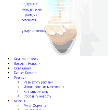
поддержки:
монреальский
парамедик
готовится
к
ультрамарафону
Авг
6,
2026
Слушать новости
Получать Новости
Объявления
Бизнес-Каталог
Реклама
Разместить рекламу
Использование материалов
Как дать рекламу
Сообщить новость
Авторы
Меган Хорхенсен