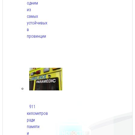
одним
из
самых
устойчивых
в
провинции
Авг
6,
2026
911
километров
ради
памяти
и