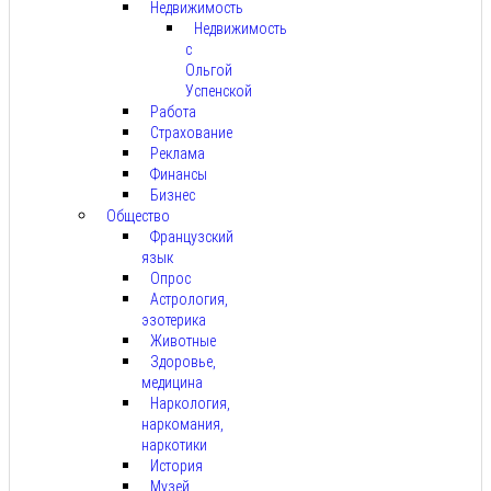
Недвижимость
Недвижимость
с
Ольгой
Успенской
Работа
Страхование
Реклама
Финансы
Бизнес
Общество
Французский
язык
Опрос
Астрология,
эзотерика
Животные
Здоровье,
медицина
Наркология,
наркомания,
наркотики
История
Музей