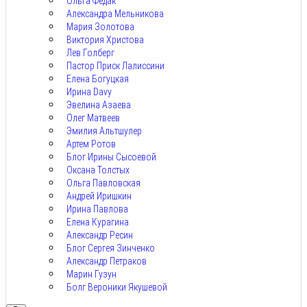
Ольга Федак
Александра Мельникова
Мария Золотова
Виктория Христова
Лев Голберг
Пастор Приск Лалиссини
Елена Богуцкая
Ирина Davy
Эвелина Азаева
Олег Матвеев
Эмилия Альтшулер
Артем Ротов
Блог Ирины Сысоевой
Оксана Толстых
Ольга Павловская
Андрей Иришкин
Ирина Павлова
Елена Курагина
Александр Ресин
Блог Сергея Зинченко
Александр Петраков
Марин Гузун
Болг Вероники Якушевой