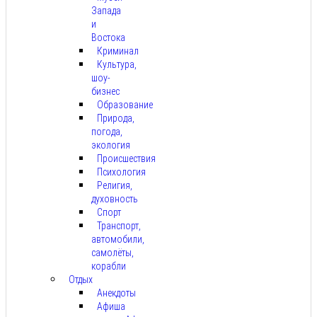
Запада
и
Востока
Криминал
Культура,
шоу-
бизнес
Образование
Природа,
погода,
экология
Происшествия
Психология
Религия,
духовность
Спорт
Транспорт,
автомобили,
самолёты,
корабли
Отдых
Анекдоты
Афиша