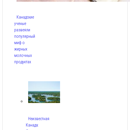
Канадские
ученые
развеяли
популярный
миф о
жирных
молочных
продуктах
Авг 6,
2026
Неизвестная
Канада: