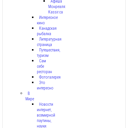
Афиша
Монреаля:
Kassir.ca
Интересное
кино
Канадская
рыбалка
Литературная
страница
Путешествия,
туризм
Сам
себе
ресторан
Фотогалерея
Это
интересно
В
Мире
Новости
интернет,
всемирной
паутины,
науки.