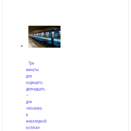
Авг
9,
2026
Три
минуты
для
ходящего,
двенадцать
—
для
человека
в
инвалидной
коляске