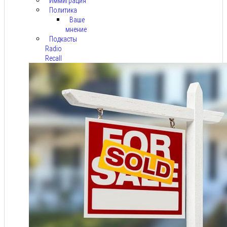
Иммиграция
Политика
Ваше
мнение
Подкасты
Radio
Recall