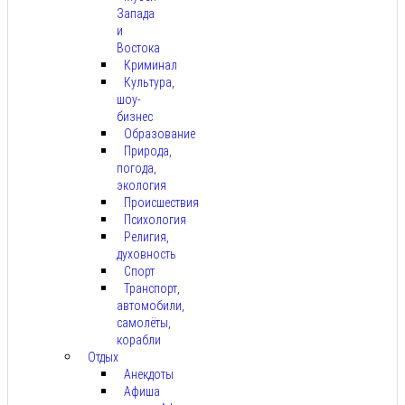
Запада
и
Востока
Криминал
Культура,
шоу-
бизнес
Образование
Природа,
погода,
экология
Происшествия
Психология
Религия,
духовность
Спорт
Транспорт,
автомобили,
самолёты,
корабли
Отдых
Анекдоты
Афиша