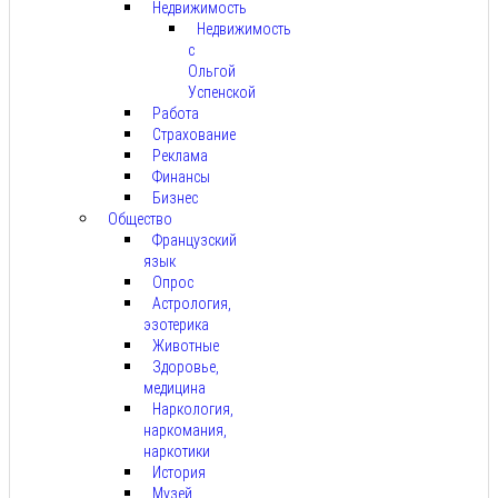
Недвижимость
Недвижимость
с
Ольгой
Успенской
Работа
Страхование
Реклама
Финансы
Бизнес
Общество
Французский
язык
Опрос
Астрология,
эзотерика
Животные
Здоровье,
медицина
Наркология,
наркомания,
наркотики
История
Музей