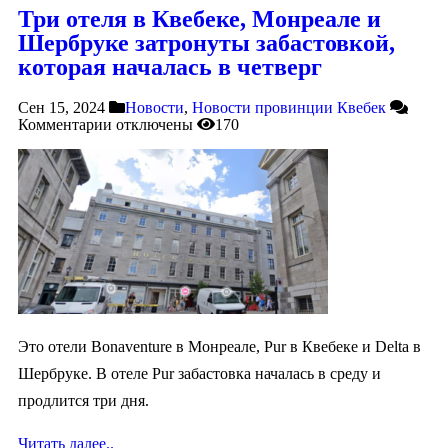
Три отеля в Квебеке, Монреале и
Шербруке затронуты забастовкой,
которая началась в четверг
Сен 15, 2024
Новости
,
Новости провинции Квебек
Комментарии
отключены
170
Это отели Bonaventure в Монреале, Pur в Квебеке и Delta в
Шербруке. В отеле Pur забастовка началась в среду и
продлится три дня.
Читать далее..