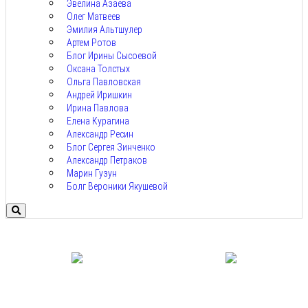
Эвелина Азаева
Олег Матвеев
Эмилия Альтшулер
Артем Ротов
Блог Ирины Сысоевой
Оксана Толстых
Ольга Павловская
Андрей Иришкин
Ирина Павлова
Елена Курагина
Александр Ресин
Блог Сергея Зинченко
Александр Петраков
Марин Гузун
Болг Вероники Якушевой