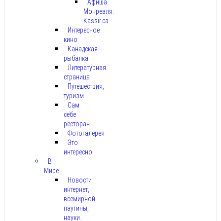
Афиша
Монреаля:
Kassir.ca
Интересное
кино
Канадская
рыбалка
Литературная
страница
Путешествия,
туризм
Сам
себе
ресторан
Фотогалерея
Это
интересно
В
Мире
Новости
интернет,
всемирной
паутины,
науки.