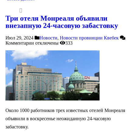
Три отеля Монреаля объявили
внезапную 24-часовую забастовку
Июл 29, 2024
Новости
,
Новости провинции Квебек
Комментарии
отключены
333
Около 1000 работников трех известных отелей Монреаля
объявили в воскресенье неожиданную 24-часовую
забастовку.