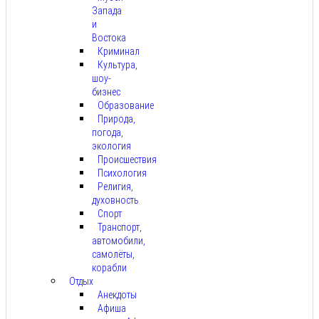
Запада
и
Востока
Криминал
Культура,
шоу-
бизнес
Образование
Природа,
погода,
экология
Происшествия
Психология
Религия,
духовность
Спорт
Транспорт,
автомобили,
самолёты,
корабли
Отдых
Анекдоты
Афиша