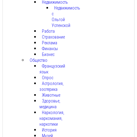
Недвижимость
Недвижимость
с
Ольгой
Успенской
Работа
Страхование
Реклама
Финансы
Бизнес
Общество
Французский
язык
Опрос
Астрология,
эзотерика
Животные
Здоровье,
медицина
Наркология,
наркомания,
наркотики
История
Музей