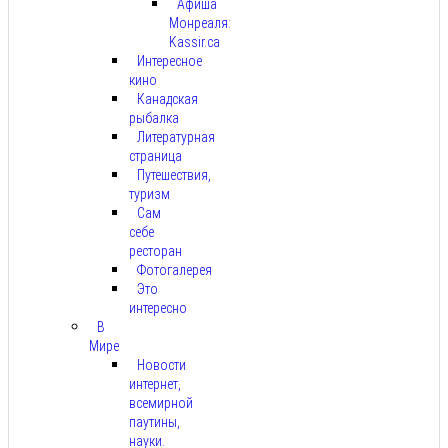
Афиша
Монреаля:
Kassir.ca
Интересное
кино
Канадская
рыбалка
Литературная
страница
Путешествия,
туризм
Сам
себе
ресторан
Фотогалерея
Это
интересно
В
Мире
Новости
интернет,
всемирной
паутины,
науки.