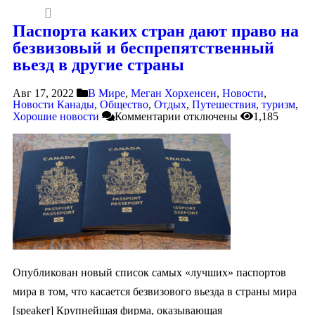
Паспорта каких стран дают право на
безвизовый и беспрепятственный
вьезд в другие страны
Авг 17, 2022
В Мире
,
Меган Хорхенсен
,
Новости
,
Новости Канады
,
Общество
,
Отдых
,
Путешествия, туризм
,
Хорошие новости
Комментарии
отключены
1,185
Опубликован новый список самых «лучших» паспортов
мира в том, что касается безвизового вьезда в страны мира
[speaker] Крупнейшая фирма, оказывающая