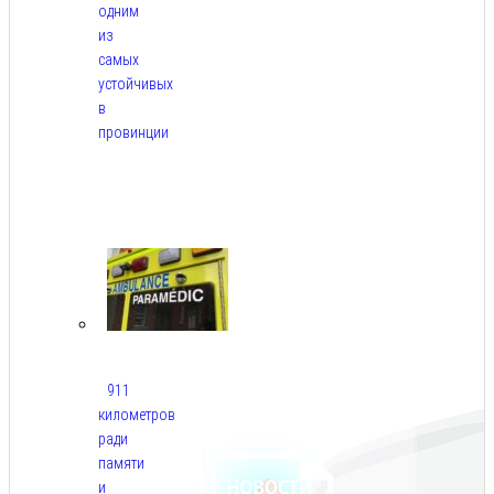
одним
из
самых
устойчивых
в
провинции
Авг
6,
2026
911
километров
ради
памяти
и