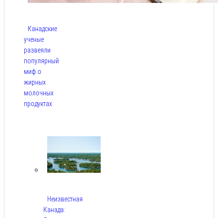
Канадские
ученые
развеяли
популярный
миф о
жирных
молочных
продуктах
Авг 6,
2026
Неизвестная
Канада: