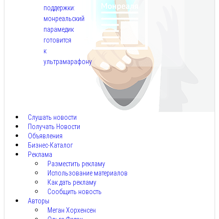
поддержки:
монреальский
парамедик
готовится
к
ультрамарафону
Авг
6,
2026
Слушать новости
Получать Новости
Объявления
Бизнес-Каталог
Реклама
Разместить рекламу
Использование материалов
Как дать рекламу
Сообщить новость
Авторы
Меган Хорхенсен