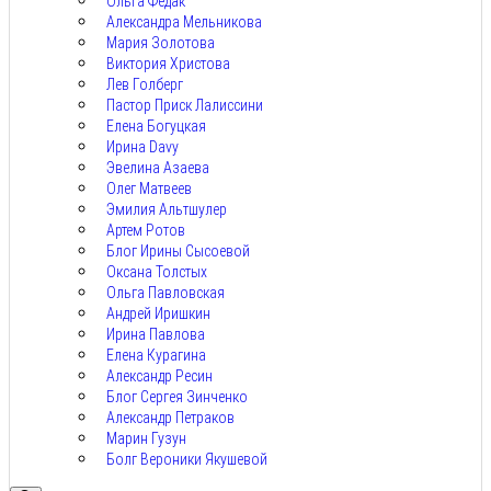
Ольга Федак
Александра Мельникова
Мария Золотова
Виктория Христова
Лев Голберг
Пастор Приск Лалиссини
Елена Богуцкая
Ирина Davy
Эвелина Азаева
Олег Матвеев
Эмилия Альтшулер
Артем Ротов
Блог Ирины Сысоевой
Оксана Толстых
Ольга Павловская
Андрей Иришкин
Ирина Павлова
Елена Курагина
Александр Ресин
Блог Сергея Зинченко
Александр Петраков
Марин Гузун
Болг Вероники Якушевой