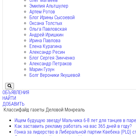
Олег Матвеев
Эмилия Альтшулер
Артем Ротов
Блог Ирины Сысоевой
Оксана Толстых
Ольга Павловская
Андрей Иришкин
Ирина Павлова
Елена Курагина
Александр Ресин
Блог Сергея Зинченко
Александр Петраков
Марин Гузун
Болг Вероники Якушевой
ОБЪЯВЛЕНИЯ
НАЙТИ
ДОБАВИТЬ
Классифайд газеты Деловой Монреаль
Ищем будущую звезду! Мальчика 6-8 лет для танцев в пар
Как заставить рекламу работать на вас 365 дней в году?
Гонка за лидерство в Либеральной партии Квебека (PLQ) с