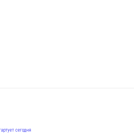
е
тартует сегодня