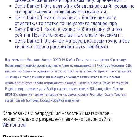
бизнесом, жильцами и городским регулированием, г...
Denis Dankoff: Это важный и обнадеживающий прорыв, но
его практическая реализация сталкивается...
Denis Dankoff: Как специалист и болельщик, хочу
отметить, что статья точно уловила главное: про...
Denis Dankoff: Как специалист и болельщик, считаю
рейтинг Пронмана качественным аналитическим п...
Denis Dankoff: Отличный материал, который точно и без
лишнего пафоса раскрывает суть подобных п...
Недвижимость
Монреаль
Канада
COVID-19
Квебек
Полиция
это интересно
Коронавирус
Иммиграция
недвижимость в монреале
Агент по недвижимости | Риэлтор в Монреале
США
вакцинация
брокер по недвижимости
суд
история
купить дом в Монреале
Трюдо
прививка
ТВ
вакцина
пожар
Иммиграция в Канаду
Александра Мельникова
Ольга Успенская
Эмилия Альтшулер
Работа
недвижимость в канаде
школа
анекдоты
Трамп
Immigration
Project
анекдоты недели
дети
Выборы
ковид
притча недели
SKI Immigration
Притчи
ИПОТЕКА
карантин
туризм
пандемия
чтиво выходного дня
Promotion
Оксана Толстых
авария
Canada from coast to coast
Хоккей
ограничения
Копирование и репродукция новостных материалов -
исключительно с разрешения администрации сайта
WEmontreal