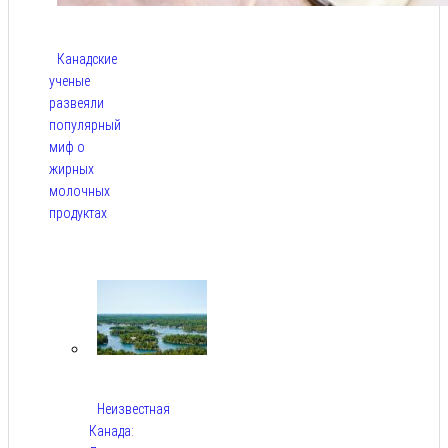
Канадские
ученые
развеяли
популярный
миф о
жирных
молочных
продуктах
Авг 6,
2026
Неизвестная
Канада: