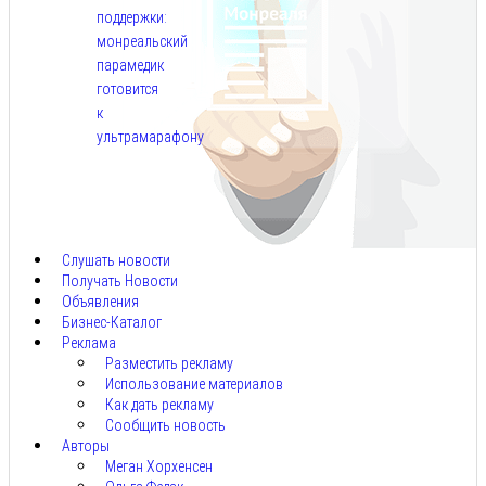
поддержки:
монреальский
парамедик
готовится
к
ультрамарафону
Авг
6,
2026
Слушать новости
Получать Новости
Объявления
Бизнес-Каталог
Реклама
Разместить рекламу
Использование материалов
Как дать рекламу
Сообщить новость
Авторы
Меган Хорхенсен