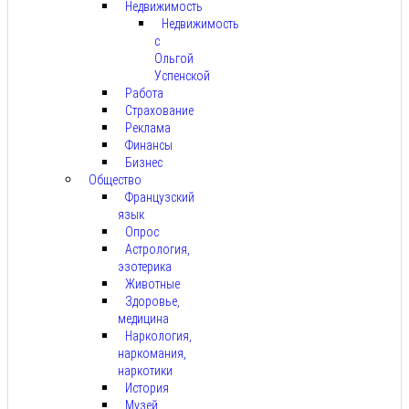
Недвижимость
Недвижимость
с
Ольгой
Успенской
Работа
Страхование
Реклама
Финансы
Бизнес
Общество
Французский
язык
Опрос
Астрология,
эзотерика
Животные
Здоровье,
медицина
Наркология,
наркомания,
наркотики
История
Музей