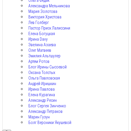
Ольга Федак
Александра Мельникова
Мария Золотова
Виктория Христова
Лев Голберг
Пастор Приск Лалиссини
Елена Богуцкая
Ирина Davy
Эвелина Азаева
Олег Матвеев
Эмилия Альтшулер
Артем Ротов
Блог Ирины Сысоевой
Оксана Толстых
Ольга Павловская
Андрей Иришкин
Ирина Павлова
Елена Курагина
Александр Ресин
Блог Сергея Зинченко
Александр Петраков
Марин Гузун
Болг Вероники Якушевой