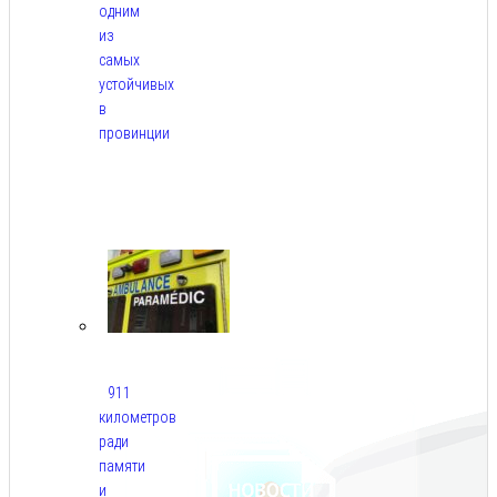
одним
из
самых
устойчивых
в
провинции
Авг
6,
2026
911
километров
ради
памяти
и