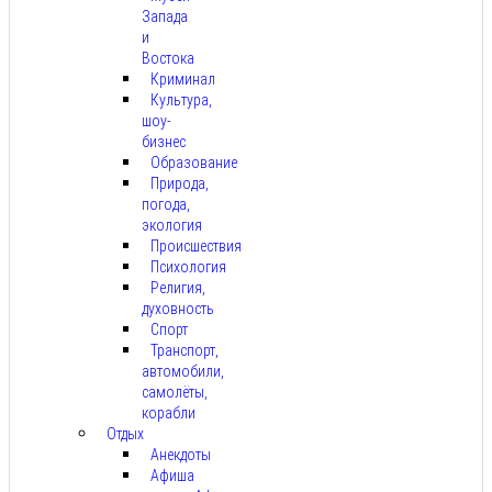
Запада
и
Востока
Криминал
Культура,
шоу-
бизнес
Образование
Природа,
погода,
экология
Происшествия
Психология
Религия,
духовность
Спорт
Транспорт,
автомобили,
самолёты,
корабли
Отдых
Анекдоты
Афиша