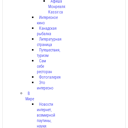
Афиша
Монреаля:
Kassir.ca
Интересное
кино
Канадская
рыбалка
Литературная
страница
Путешествия,
туризм
Сам
себе
ресторан
Фотогалерея
Это
интересно
В
Мире
Новости
интернет,
всемирной
паутины,
науки.