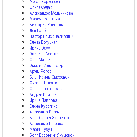
Меган Хорхенсен
Ольга Федак
Александра Мельникова
Мария Золотова
Виктория Христова
Лев Голберг
Пастор Приск Лалиссини
Елена Богуцкая
Ирина Davy
Эвелина Азаева
Олег Матвеев
Эмилия Альтшулер
Артем Ротов
Блог Ирины Сысоевой
Оксана Толстых
Ольга Павловская
Андрей Иришкин
Ирина Павлова
Елена Курагина
Александр Ресин
Блог Сергея Зинченко
Александр Петраков
Марин Гузун
Болг Вероники Якушевой