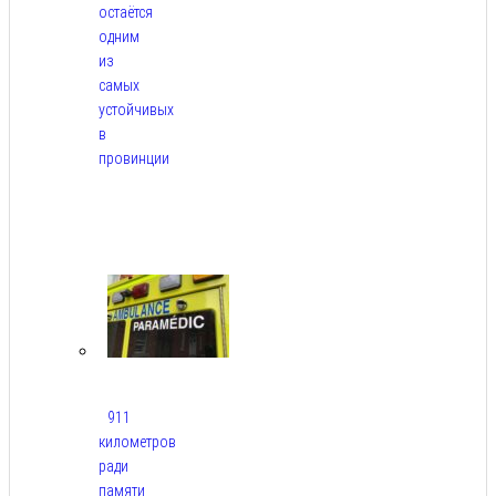
остаётся
одним
из
самых
устойчивых
в
провинции
Авг
6,
2026
911
километров
ради
памяти