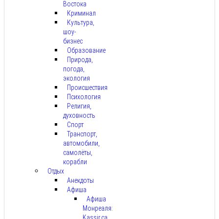
Востока
Криминал
Культура,
шоу-
бизнес
Образование
Природа,
погода,
экология
Происшествия
Психология
Религия,
духовность
Спорт
Транспорт,
автомобили,
самолёты,
корабли
Отдых
Анекдоты
Афиша
Афиша
Монреаля:
Kassir.ca