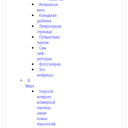
Интересное
кино
Канадская
рыбалка
Литературная
страница
Путешествия,
туризм
Сам
себе
ресторан
Фотогалерея
Это
интересно
В
Мире
Новости
интернет,
всемирной
паутины,
науки.
новых
технологий