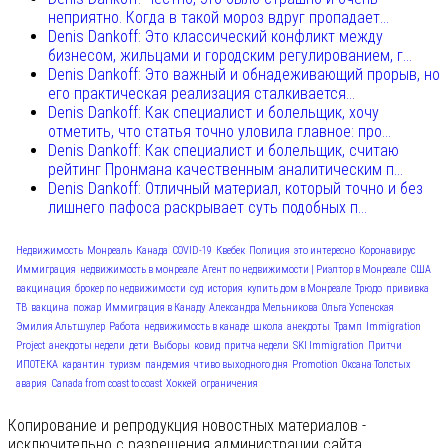
неприятно. Когда в такой мороз вдруг пропадает...
Denis Dankoff: Это классический конфликт между
бизнесом, жильцами и городским регулированием, г...
Denis Dankoff: Это важный и обнадеживающий прорыв, но
его практическая реализация сталкивается...
Denis Dankoff: Как специалист и болельщик, хочу
отметить, что статья точно уловила главное: про...
Denis Dankoff: Как специалист и болельщик, считаю
рейтинг Пронмана качественным аналитическим п...
Denis Dankoff: Отличный материал, который точно и без
лишнего пафоса раскрывает суть подобных п...
Недвижимость
Монреаль
Канада
COVID-19
Квебек
Полиция
это интересно
Коронавирус
Иммиграция
недвижимость в монреале
Агент по недвижимости | Риэлтор в Монреале
США
вакцинация
брокер по недвижимости
суд
история
купить дом в Монреале
Трюдо
прививка
ТВ
вакцина
пожар
Иммиграция в Канаду
Александра Мельникова
Ольга Успенская
Эмилия Альтшулер
Работа
недвижимость в канаде
школа
анекдоты
Трамп
Immigration
Project
анекдоты недели
дети
Выборы
ковид
притча недели
SKI Immigration
Притчи
ИПОТЕКА
карантин
туризм
пандемия
чтиво выходного дня
Promotion
Оксана Толстых
авария
Canada from coast to coast
Хоккей
ограничения
Копирование и репродукция новостных материалов -
исключительно с разрешения администрации сайта