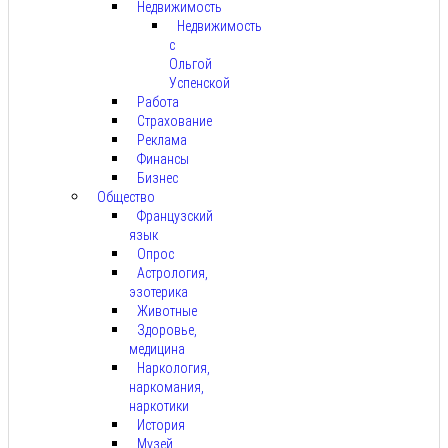
Недвижимость
Недвижимость
с
Ольгой
Успенской
Работа
Страхование
Реклама
Финансы
Бизнес
Общество
Французский
язык
Опрос
Астрология,
эзотерика
Животные
Здоровье,
медицина
Наркология,
наркомания,
наркотики
История
Музей