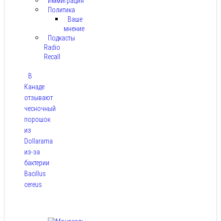
Иммиграция
Политика
Ваше
мнение
Подкасты
Radio
Recall
В
Канаде
отзывают
чесночный
порошок
из
Dollarama
из-за
бактерии
Bacillus
cereus
Авг 8,
2026