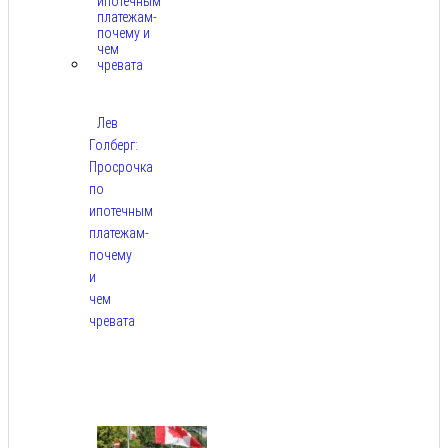
Лев
Голберг:
Просрочка
по
ипотечным
платежам-
почему
и
чем
чревата
Авг
8,
2026