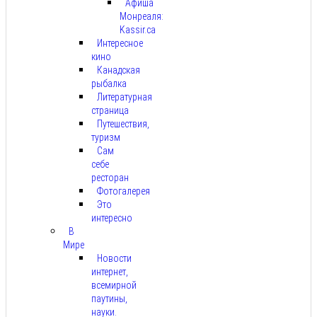
Афиша
Монреаля:
Kassir.ca
Интересное
кино
Канадская
рыбалка
Литературная
страница
Путешествия,
туризм
Сам
себе
ресторан
Фотогалерея
Это
интересно
В
Мире
Новости
интернет,
всемирной
паутины,
науки.