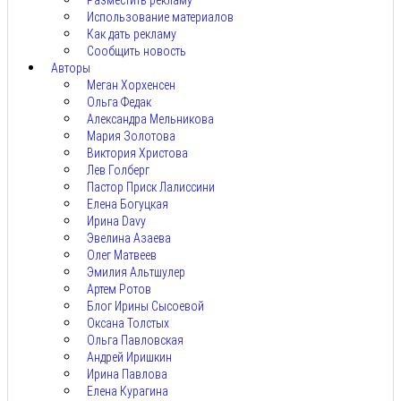
Разместить рекламу
Использование материалов
Как дать рекламу
Сообщить новость
Авторы
Меган Хорхенсен
Ольга Федак
Александра Мельникова
Мария Золотова
Виктория Христова
Лев Голберг
Пастор Приск Лалиссини
Елена Богуцкая
Ирина Davy
Эвелина Азаева
Олег Матвеев
Эмилия Альтшулер
Артем Ротов
Блог Ирины Сысоевой
Оксана Толстых
Ольга Павловская
Андрей Иришкин
Ирина Павлова
Елена Курагина