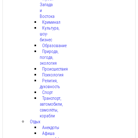
Запада
и
Востока
Криминал
Культура,
шоу-
бизнес
Образование
Природа,
погода,
экология
Происшествия
Психология
Религия,
духовность
Спорт
Транспорт,
автомобили,
самолёты,
корабли
Отдых
Анекдоты
Афиша