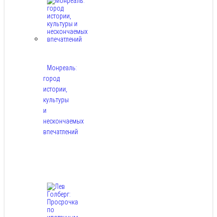
Монреаль:
город
истории,
культуры
и
нескончаемых
впечатлений
Авг
8,
2026