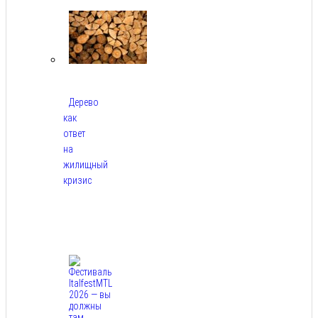
2026
Дерево
как
ответ
на
жилищный
кризис
Авг
7,
2026