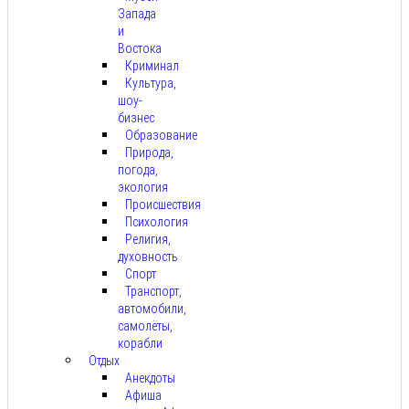
Запада
и
Востока
Криминал
Культура,
шоу-
бизнес
Образование
Природа,
погода,
экология
Происшествия
Психология
Религия,
духовность
Спорт
Транспорт,
автомобили,
самолёты,
корабли
Отдых
Анекдоты
Афиша