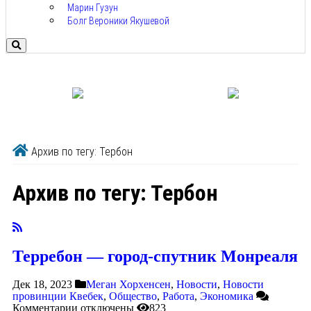
Марин Гузун
Болг Вероники Якушевой
Архив по тегу: Тербон
Архив по тегу:
Тербон
Терребон — город-спутник Монреаля
Дек 18, 2023
Меган Хорхенсен
,
Новости
,
Новости
провинции Квебек
,
Общество
,
Работа
,
Экономика
Комментарии
отключены
823