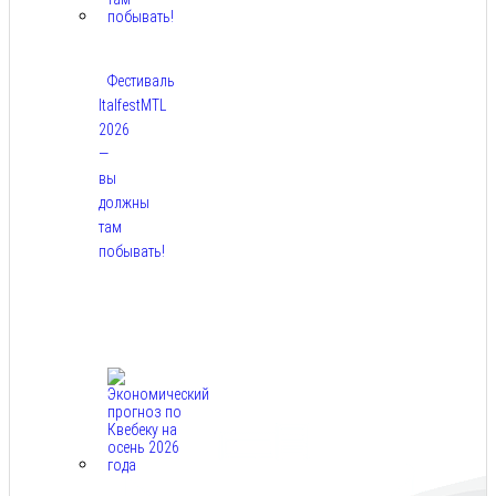
Фестиваль
ItalfestMTL
2026
—
вы
должны
там
побывать!
Авг
7,
2026