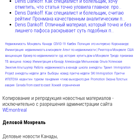
Denis Dankoff: Как специалист и болельщик, хочу
отметить, что статья точно уловила главное: про...
Denis Dankoff: Как специалист и болельщик, считаю
рейтинг Пронмана качественным аналитическим п...
Denis Dankoff: Отличный материал, который точно и без
лишнего пафоса раскрывает суть подобных п...
Недвижимость
Монреаль
Канада
COVID-19
Квебек
Полиция
это интересно
Коронавирус
Иммиграция
недвижимость в монреале
Агент по недвижимости | Риэлтор в Монреале
США
вакцинация
брокер по недвижимости
суд
история
купить дом в Монреале
Трюдо
прививка
ТВ
вакцина
пожар
Иммиграция в Канаду
Александра Мельникова
Ольга Успенская
Эмилия Альтшулер
Работа
недвижимость в канаде
школа
анекдоты
Трамп
Immigration
Project
анекдоты недели
дети
Выборы
ковид
притча недели
SKI Immigration
Притчи
ИПОТЕКА
карантин
туризм
пандемия
чтиво выходного дня
Promotion
Оксана Толстых
авария
Canada from coast to coast
Хоккей
ограничения
Копирование и репродукция новостных материалов -
исключительно с разрешения администрации сайта
WEmontreal
Деловой Монреаль
Деловые новости Канады,