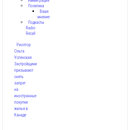
Иммиграция
Политика
Ваше
мнение
Подкасты
Radio
Recall
Риэлтор
Ольга
Успенская:
Застройщики
призывают
снять
запрет
на
иностранные
покупки
жилья в
Канаде
Авг 7,