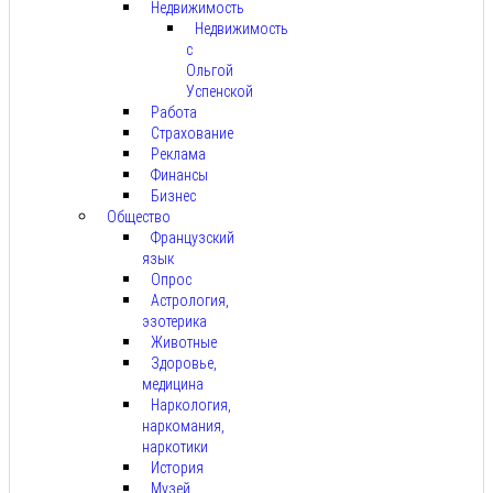
Недвижимость
Недвижимость
с
Ольгой
Успенской
Работа
Страхование
Реклама
Финансы
Бизнес
Общество
Французский
язык
Опрос
Астрология,
эзотерика
Животные
Здоровье,
медицина
Наркология,
наркомания,
наркотики
История
Музей