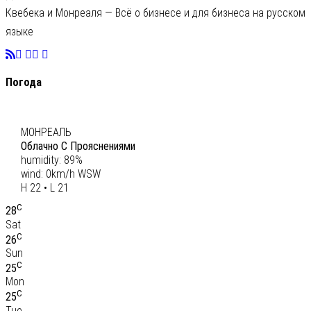
Квебека и Монреаля — Всё о бизнесе и для бизнеса на русском
языке
Погода
C
21
МОНРЕАЛЬ
Облачно С Прояснениями
humidity: 89%
wind: 0km/h WSW
H 22 • L 21
C
28
Sat
C
26
Sun
C
25
Mon
C
25
Tue