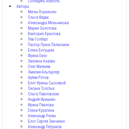
Сообщить новость
Авторы
Меган Хорхенсен
Ольга Федак
Александра Мельникова
Мария Золотова
Виктория Христова
Лев Голберг
Пастор Приск Лалиссини
Елена Богуцкая
Ирина Davy
Эвелина Азаева
Олег Матвеев
Эмилия Альтшулер
Артем Ротов
Блог Ирины Сысоевой
Оксана Толстых
Ольга Павловская
Андрей Иришкин
Ирина Павлова
Елена Курагина
Александр Ресин
Блог Сергея Зинченко
Александр Петраков