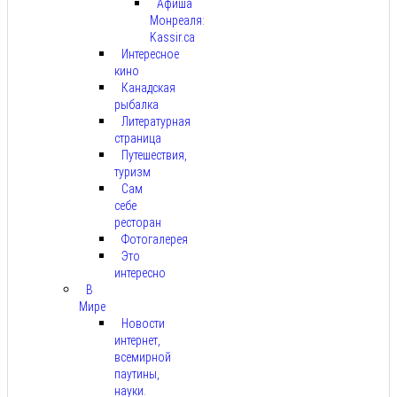
Афиша
Монреаля:
Kassir.ca
Интересное
кино
Канадская
рыбалка
Литературная
страница
Путешествия,
туризм
Сам
себе
ресторан
Фотогалерея
Это
интересно
В
Мире
Новости
интернет,
всемирной
паутины,
науки.