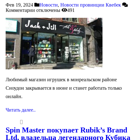
Фев 19, 2024
Новости
,
Новости провинции Квебек
Комментарии
отключены
491
Любимый магазин игрушек в монреальском районе
Сноудон закрывается в июне и станет работать только
онлайн.
Читать далее..
Spin Master покупает Rubik’s Brand
Ltd, владельца легендарного Кубика