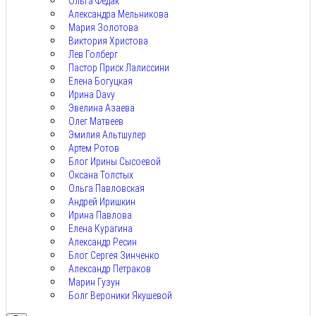
Ольга Федак
Александра Мельникова
Мария Золотова
Виктория Христова
Лев Голберг
Пастор Приск Лалиссини
Елена Богуцкая
Ирина Davy
Эвелина Азаева
Олег Матвеев
Эмилия Альтшулер
Артем Ротов
Блог Ирины Сысоевой
Оксана Толстых
Ольга Павловская
Андрей Иришкин
Ирина Павлова
Елена Курагина
Александр Ресин
Блог Сергея Зинченко
Александр Петраков
Марин Гузун
Болг Вероники Якушевой