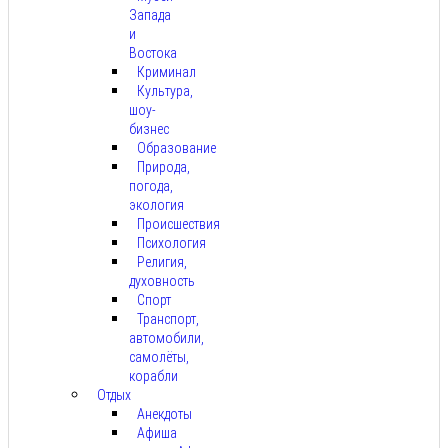
Запада
и
Востока
Криминал
Культура,
шоу-
бизнес
Образование
Природа,
погода,
экология
Происшествия
Психология
Религия,
духовность
Спорт
Транспорт,
автомобили,
самолёты,
корабли
Отдых
Анекдоты
Афиша