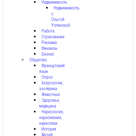
Недвижимость
Недвижимость
с
Ольгой
Успенской
Работа
Страхование
Реклама
Финансы
Бизнес
Общество
Французский
язык
Опрос
Астрология,
эзотерика
Животные
Здоровье,
медицина
Наркология,
наркомания,
наркотики
История
Музей