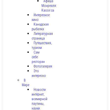
Афиша
Монреаля:
Kassir.ca
Интересное
кино
Канадская
рыбалка
Литературная
страница
Путешествия,
туризм
Сам
себе
ресторан
Фотогалерея
Это
интересно
В
Мире
Новости
интернет,
всемирной
паутины,
науки.