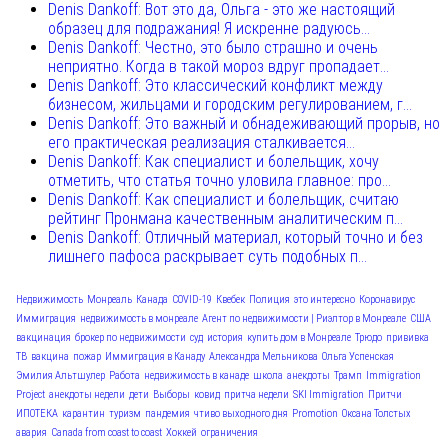
Denis Dankoff: Вот это да, Ольга - это же настоящий
образец для подражания! Я искренне радуюсь...
Denis Dankoff: Честно, это было страшно и очень
неприятно. Когда в такой мороз вдруг пропадает...
Denis Dankoff: Это классический конфликт между
бизнесом, жильцами и городским регулированием, г...
Denis Dankoff: Это важный и обнадеживающий прорыв, но
его практическая реализация сталкивается...
Denis Dankoff: Как специалист и болельщик, хочу
отметить, что статья точно уловила главное: про...
Denis Dankoff: Как специалист и болельщик, считаю
рейтинг Пронмана качественным аналитическим п...
Denis Dankoff: Отличный материал, который точно и без
лишнего пафоса раскрывает суть подобных п...
Недвижимость
Монреаль
Канада
COVID-19
Квебек
Полиция
это интересно
Коронавирус
Иммиграция
недвижимость в монреале
Агент по недвижимости | Риэлтор в Монреале
США
вакцинация
брокер по недвижимости
суд
история
купить дом в Монреале
Трюдо
прививка
ТВ
вакцина
пожар
Иммиграция в Канаду
Александра Мельникова
Ольга Успенская
Эмилия Альтшулер
Работа
недвижимость в канаде
школа
анекдоты
Трамп
Immigration
Project
анекдоты недели
дети
Выборы
ковид
притча недели
SKI Immigration
Притчи
ИПОТЕКА
карантин
туризм
пандемия
чтиво выходного дня
Promotion
Оксана Толстых
авария
Canada from coast to coast
Хоккей
ограничения