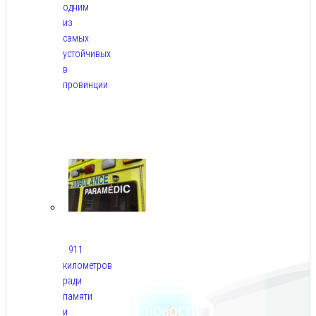
одним
из
самых
устойчивых
в
провинции
Авг
6,
2026
911
километров
ради
памяти
и