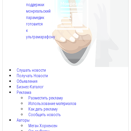
поддержки:
монреальский
парамедик
готовится
к
ультрамарафону
Авг
6,
2026
Слушать новости
Получать Новости
Объявления
Бизнес-Каталог
Реклама
Разместить рекламу
Использование материалов
Как дать рекламу
Сообщить новость
Авторы
Меган Хорхенсен