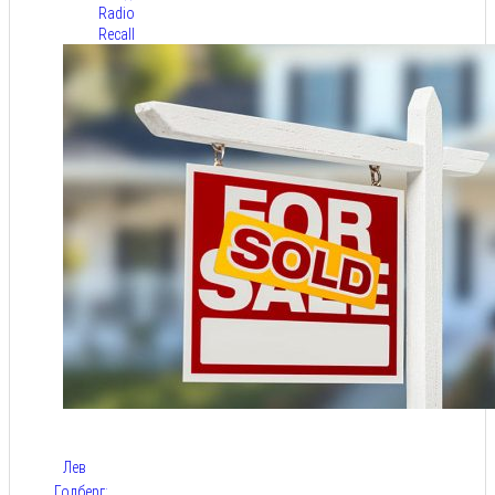
Radio
Recall
Лев
Голберг: