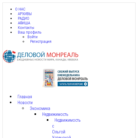
О НАС
АРХИВЫ
РАДИО
АФИША
Контакты
Ваш профиль
Войти
Регистрация
Главная
Новости
Экономика
Недвижимость
Недвижимость
с
Ольгой
Успенской