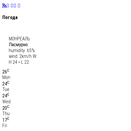
Погода
C
23
МОНРЕАЛЬ
Пасмурно
humidity: 65%
wind: 2km/h W
H 24 • L 22
C
26
Mon
C
24
Tue
C
24
Wed
C
20
Thu
C
17
Fri