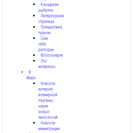
Канадская
рыбалка
Литературная
страница
Путешествия,
туризм
Сам
себе
ресторан
Фотогалерея
Это
интересно
В
Мире
Новости
интернет,
всемирной
паутины,
науки.
новых
технологий
Новости
иммиграции