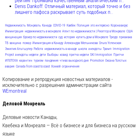
рейтинг Пронмана качественным аналитическим п...
Denis Dankoff: Отличный материал, который точно и без
лишнего пафоса раскрывает суть подобных п...
Недвижимость
Монреаль
Канада
COVID-19
Квебек
Полиция
это интересно
Коронавирус
Иммиграция
недвижимость в монреале
Агент по недвижимости | Риэлтор в Монреале
США
вакцинация
брокер по недвижимости
суд
история
купить дом в Монреале
Трюдо
прививка
ТВ
вакцина
пожар
Иммиграция в Канаду
Александра Мельникова
Ольга Успенская
Эмилия Альтшулер
Работа
недвижимость в канаде
школа
анекдоты
Трамп
Immigration
Project
анекдоты недели
дети
Выборы
ковид
притча недели
SKI Immigration
Притчи
ИПОТЕКА
карантин
туризм
пандемия
чтиво выходного дня
Promotion
Оксана Толстых
авария
Canada from coast to coast
Хоккей
ограничения
Копирование и репродукция новостных материалов -
исключительно с разрешения администрации сайта
WEmontreal
Деловой Монреаль
Деловые новости Канады,
Квебека и Монреаля — Всё о бизнесе и для бизнеса на русском
языке