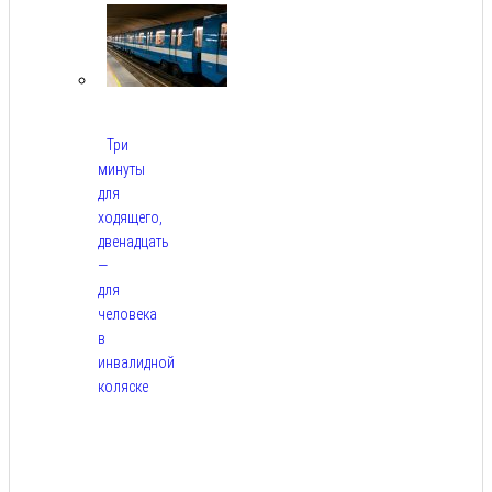
Три
минуты
для
ходящего,
двенадцать
—
для
человека
в
инвалидной
коляске
Авг
9,
2026