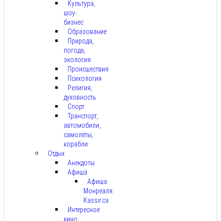
Культура,
шоу-
бизнес
Образование
Природа,
погода,
экология
Происшествия
Психология
Религия,
духовность
Спорт
Транспорт,
автомобили,
самолёты,
корабли
Отдых
Анекдоты
Афиша
Афиша
Монреаля:
Kassir.ca
Интересное
кино