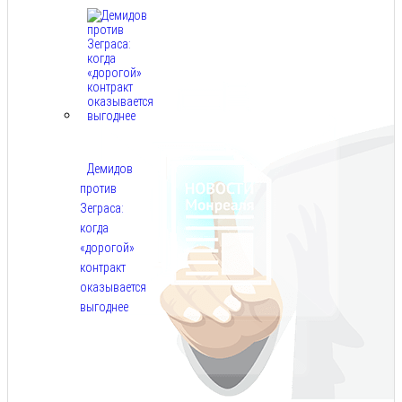
Демидов
против
Зеграса:
когда
«дорогой»
контракт
оказывается
выгоднее
Авг
9,
2026