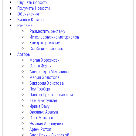
Слушать новости
Получать Новости
Объявления
Бизнес-Каталог
Реклама
Разместить рекламу
Использование материалов
Как дать рекламу
Сообщить новость
Авторы
Меган Хорхенсен
Ольга Федак
Александра Мельникова
Мария Золотова
Виктория Христова
Лев Голберг
Пастор Приск Лалиссини
Елена Богуцкая
Ирина Davy
Эвелина Азаева
Олег Матвеев
Эмилия Альтшулер
Артем Ротов
Блог Ирины Сысоевой