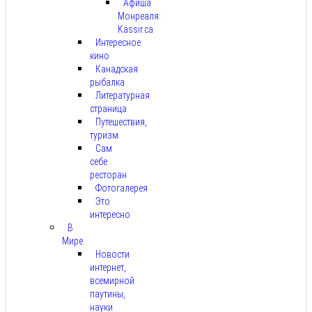
Афиша
Монреаля:
Kassir.ca
Интересное
кино
Канадская
рыбалка
Литературная
страница
Путешествия,
туризм
Сам
себе
ресторан
Фотогалерея
Это
интересно
В
Мире
Новости
интернет,
всемирной
паутины,
науки.