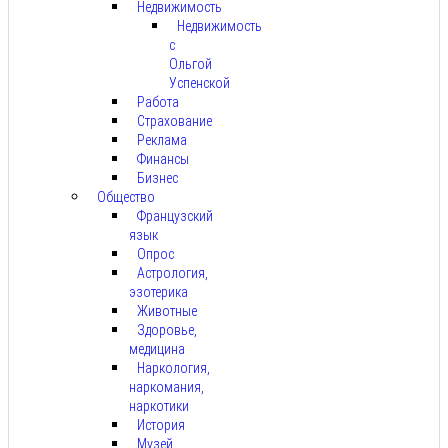
Недвижимость
Недвижимость
с
Ольгой
Успенской
Работа
Страхование
Реклама
Финансы
Бизнес
Общество
Французский
язык
Опрос
Астрология,
эзотерика
Животные
Здоровье,
медицина
Наркология,
наркомания,
наркотики
История
Музей