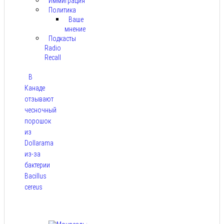
Иммиграция
Политика
Ваше
мнение
Подкасты
Radio
Recall
В
Канаде
отзывают
чесночный
порошок
из
Dollarama
из-за
бактерии
Bacillus
cereus
Авг 8,
2026