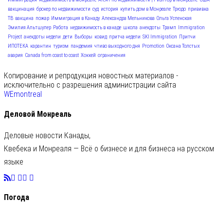
вакцинация
брокер по недвижимости
суд
история
купить дом в Монреале
Трюдо
прививка
ТВ
вакцина
пожар
Иммиграция в Канаду
Александра Мельникова
Ольга Успенская
Эмилия Альтшулер
Работа
недвижимость в канаде
школа
анекдоты
Трамп
Immigration
Project
анекдоты недели
дети
Выборы
ковид
притча недели
SKI Immigration
Притчи
ИПОТЕКА
карантин
туризм
пандемия
чтиво выходного дня
Promotion
Оксана Толстых
авария
Canada from coast to coast
Хоккей
ограничения
Копирование и репродукция новостных материалов -
исключительно с разрешения администрации сайта
WEmontreal
Деловой Монреаль
Деловые новости Канады,
Квебека и Монреаля — Всё о бизнесе и для бизнеса на русском
языке
Погода
C