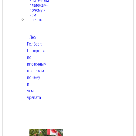
Лев
Голберг:
Просрочка
по
ипотечным
платежам-
почему
и
чем
чревата
Авг
8,
2026