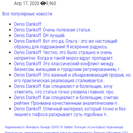
Апр 17, 2020
9,960
Все популярные новости
Denis Dankoff: .....
Denis Dankoff: Очень полезная статья...
Denis Dankoff: ОН лучший...
Denis Dankoff: Вот это да, Ольга - это же настоящий
образец для подражания! Я искренне радуюсь...
Denis Dankoff: Честно, это было страшно и очень
неприятно. Когда в такой мороз вдруг пропадает...
Denis Dankoff: Это классический конфликт между
бизнесом, жильцами и городским регулированием, г...
Denis Dankoff: Это важный и обнадеживающий прорыв, но
его практическая реализация сталкивается...
Denis Dankoff: Как специалист и болельщик, хочу
отметить, что статья точно уловила главное: про...
Denis Dankoff: Как специалист и болельщик, считаю
рейтинг Пронмана качественным аналитическим п...
Denis Dankoff: Отличный материал, который точно и без
лишнего пафоса раскрывает суть подобных п...
Недвижимость
Монреаль
Канада
COVID-19
Квебек
Полиция
это интересно
Коронавирус
Иммиграция
недвижимость в монреале
Агент по недвижимости | Риэлтор в Монреале
США