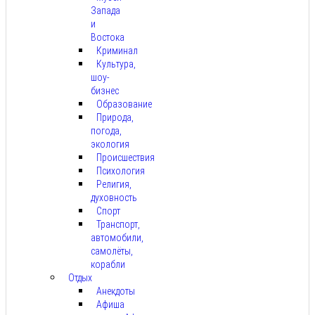
Запада
и
Востока
Криминал
Культура,
шоу-
бизнес
Образование
Природа,
погода,
экология
Происшествия
Психология
Религия,
духовность
Спорт
Транспорт,
автомобили,
самолёты,
корабли
Отдых
Анекдоты
Афиша