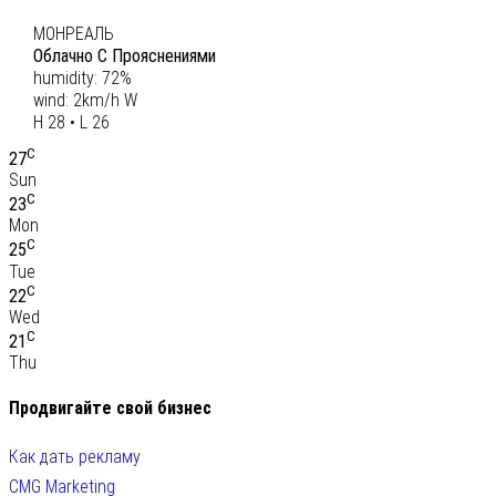
27
МОНРЕАЛЬ
Облачно С Прояснениями
humidity: 72%
wind: 2km/h W
H 28 • L 26
C
27
Sun
C
23
Mon
C
25
Tue
C
22
Wed
C
21
Thu
Продвигайте свой бизнес
Как дать рекламу
CMG Marketing