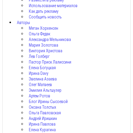
Разместить рекламу
Использование материалов
Как дать рекламу
Сообщить новость
Авторы
Меган Хорхенсен
Ольга Федак
Александра Мельникова
Мария Золотова
Виктория Христова
Лев Голберг
Пастор Приск Лалиссини
Елена Богуцкая
Ирина Davy
Эвелина Азаева
Олег Матвеев
Эмилия Альтшулер
Артем Ротов
Блог Ирины Сысоевой
Оксана Толстых
Ольга Павловская
Андрей Иришкин
Ирина Павлова
Елена Курагина