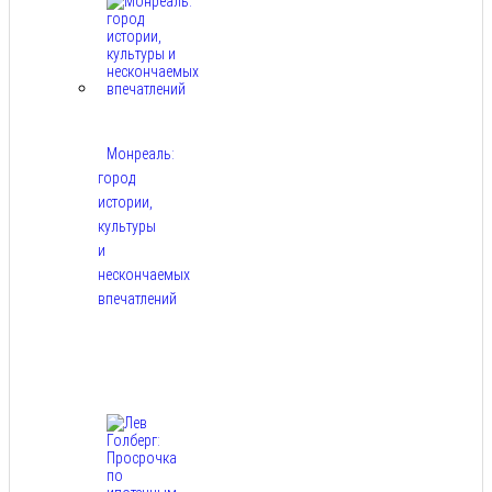
Монреаль:
город
истории,
культуры
и
нескончаемых
впечатлений
Авг
8,
2026