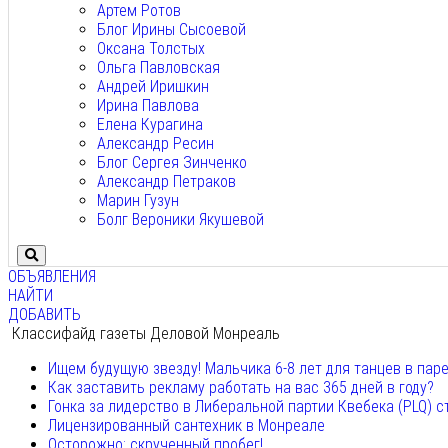
Артем Ротов
Блог Ирины Сысоевой
Оксана Толстых
Ольга Павловская
Андрей Иришкин
Ирина Павлова
Елена Курагина
Александр Ресин
Блог Сергея Зинченко
Александр Петраков
Марин Гузун
Болг Вероники Якушевой
ОБЪЯВЛЕНИЯ
НАЙТИ
ДОБАВИТЬ
Классифайд газеты Деловой Монреаль
Ищем будущую звезду! Мальчика 6-8 лет для танцев в пар
Как заставить рекламу работать на вас 365 дней в году?
Гонка за лидерство в Либеральной партии Квебека (PLQ) с
Лицензированный сантехник в Монреале
Осторожно: скрученный пробег!