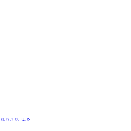
е
тартует сегодня