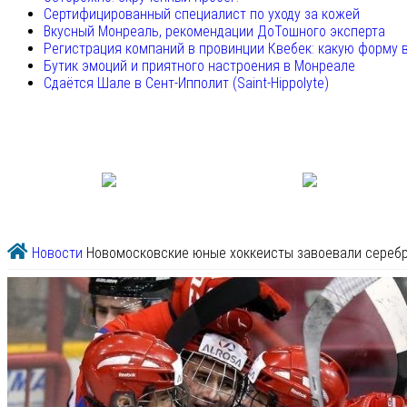
Сертифицированный специалист по уходу за кожей
Вкусный Монреаль, рекомендации ДоТошного эксперта
Регистрация компаний в провинции Квебек: какую форму 
Бутик эмоций и приятного настроения в Монреале
Сдаётся Шале в Сент-Ипполит (Saint-Hippolyte)
Новости
Новомосковские юные хоккеисты завоевали серебр