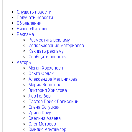
Авг 7, 2026
Слушать новости
Получать Новости
Объявления
Бизнес-Каталог
Реклама
Разместить рекламу
Использование материалов
Как дать рекламу
Сообщить новость
Авторы
Меган Хорхенсен
Ольга Федак
Александра Мельникова
Мария Золотова
Виктория Христова
Лев Голберг
Пастор Приск Лалиссини
Елена Богуцкая
Ирина Davy
Эвелина Азаева
Олег Матвеев
Эмилия Альтшулер