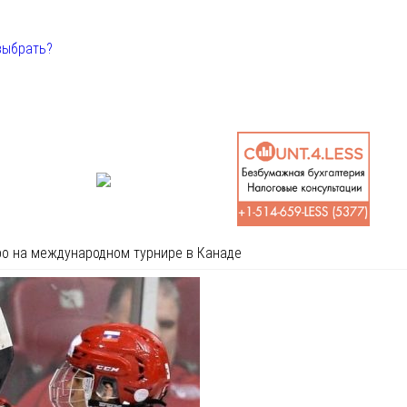
выбрать?
о на международном турнире в Канаде