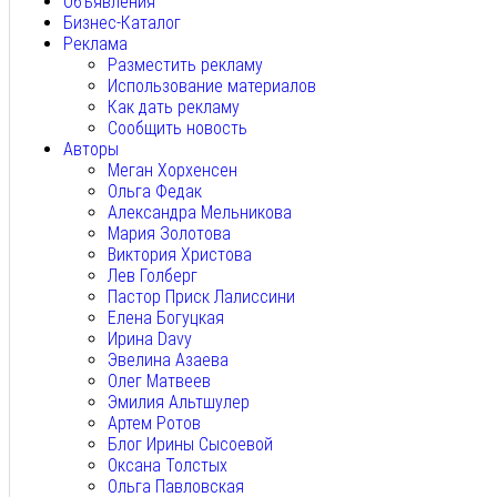
Объявления
Бизнес-Каталог
Реклама
Разместить рекламу
Использование материалов
Как дать рекламу
Сообщить новость
Авторы
Меган Хорхенсен
Ольга Федак
Александра Мельникова
Мария Золотова
Виктория Христова
Лев Голберг
Пастор Приск Лалиссини
Елена Богуцкая
Ирина Davy
Эвелина Азаева
Олег Матвеев
Эмилия Альтшулер
Артем Ротов
Блог Ирины Сысоевой
Оксана Толстых
Ольга Павловская