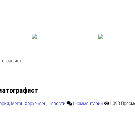
атографист
матографист
ория
,
Меган Хорхенсен
,
Новости
1 комментарий
1,093 Просм