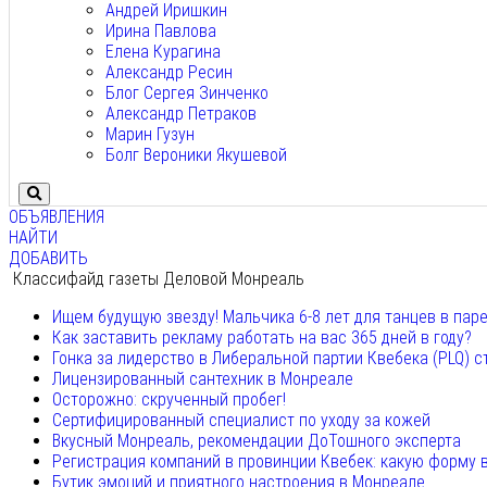
Андрей Иришкин
Ирина Павлова
Елена Курагина
Александр Ресин
Блог Сергея Зинченко
Александр Петраков
Марин Гузун
Болг Вероники Якушевой
ОБЪЯВЛЕНИЯ
НАЙТИ
ДОБАВИТЬ
Классифайд газеты Деловой Монреаль
Ищем будущую звезду! Мальчика 6-8 лет для танцев в пар
Как заставить рекламу работать на вас 365 дней в году?
Гонка за лидерство в Либеральной партии Квебека (PLQ) с
Лицензированный сантехник в Монреале
Осторожно: скрученный пробег!
Сертифицированный специалист по уходу за кожей
Вкусный Монреаль, рекомендации ДоТошного эксперта
Регистрация компаний в провинции Квебек: какую форму 
Бутик эмоций и приятного настроения в Монреале