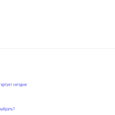
е
тартует сегодня
выбрать?