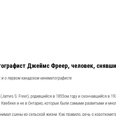
ографист Джеймс Фреер, человек, снявш
 и о первом канадском кинематографисте.
ames S. Freer), родившийся в 1855ом году и скончавшийся в 193
 в Квебеке и не в Онтарио, которые были самыми развитыми и мн
нимал сцены из сельской жизни. Как правило, речь о коротком