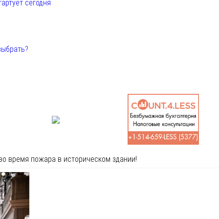
тартует сегодня
выбрать?
во время пожара в историческом здании!