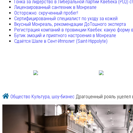
Гонка за лидерство в Либеральной партии Квебека (PLQ) с
Лицензированный сантехник в Монреале
Осторожно: скрученный пробег!
Сертифицированный специалист по уходу за кожей
Вкусный Монреаль, рекомендации ДоТошного эксперта
Регистрация компаний в провинции Квебек: какую форму 
Бутик эмоций и приятного настроения в Монреале
Сдаётся Шале в Сент-Ипполит (Saint-Hippolyte)
Общество
Культура, шоу-бизнес
Драгоценный рояль уцелел 