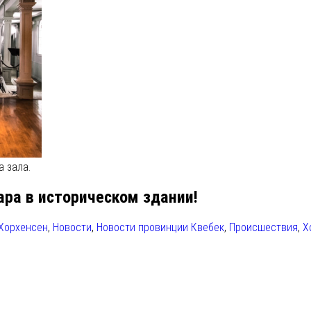
а зала.
ра в историческом здании!
Хорхенсен
,
Новости
,
Новости провинции Квебек
,
Происшествия
,
Х