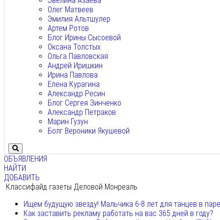
Эвелина Азаева
Олег Матвеев
Эмилия Альтшулер
Артем Ротов
Блог Ирины Сысоевой
Оксана Толстых
Ольга Павловская
Андрей Иришкин
Ирина Павлова
Елена Курагина
Александр Ресин
Блог Сергея Зинченко
Александр Петраков
Марин Гузун
Болг Вероники Якушевой
ОБЪЯВЛЕНИЯ
НАЙТИ
ДОБАВИТЬ
Классифайд газеты Деловой Монреаль
Ищем будущую звезду! Мальчика 6-8 лет для танцев в пар
Как заставить рекламу работать на вас 365 дней в году?