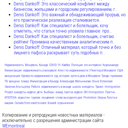
Denis Dankoff: Это классический конфликт между
бизнесом, жильцами и городским регулированием, г...
Denis Dankoff: Это важный и обнадеживающий прорыв, но
его практическая реализация сталкивается...
Denis Dankoff: Как специалист и болельщик, хочу
отметить, что статья точно уловила главное: про...
Denis Dankoff: Как специалист и болельщик, считаю
рейтинг Пронмана качественным аналитическим п...
Denis Dankoff: Отличный материал, который точно и без
лишнего пафоса раскрывает суть подобных п...
Недвижимость
Монреаль
Канада
COVID-19
Квебек
Полиция
это интересно
Коронавирус
Иммиграция
недвижимость в монреале
Агент по недвижимости | Риэлтор в Монреале
США
вакцинация
брокер по недвижимости
суд
история
купить дом в Монреале
Трюдо
прививка
ТВ
вакцина
пожар
Иммиграция в Канаду
Александра Мельникова
Ольга Успенская
Эмилия Альтшулер
Работа
недвижимость в канаде
школа
анекдоты
Трамп
Immigration
Project
анекдоты недели
дети
Выборы
ковид
притча недели
SKI Immigration
Притчи
ИПОТЕКА
карантин
туризм
пандемия
чтиво выходного дня
Promotion
Оксана Толстых
авария
Canada from coast to coast
Хоккей
ограничения
Копирование и репродукция новостных материалов -
исключительно с разрешения администрации сайта
WEmontreal