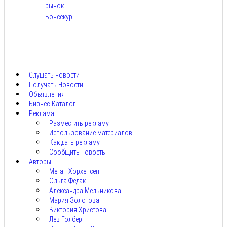
рынок
Бонсекур
Авг
9,
2026
Слушать новости
Получать Новости
Объявления
Бизнес-Каталог
Реклама
Разместить рекламу
Использование материалов
Как дать рекламу
Сообщить новость
Авторы
Меган Хорхенсен
Ольга Федак
Александра Мельникова
Мария Золотова
Виктория Христова
Лев Голберг