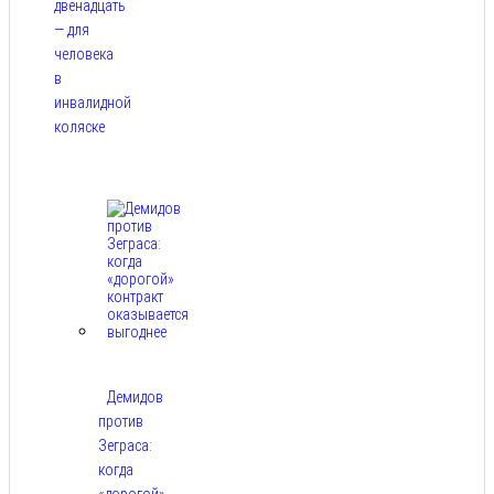
двенадцать
— для
человека
в
инвалидной
коляске
Авг 9,
2026
Демидов
против
Зеграса:
когда
«дорогой»