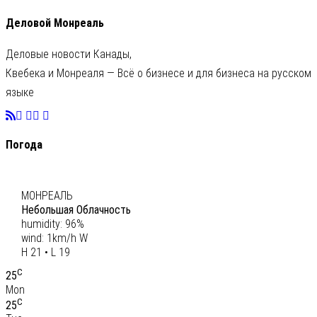
Деловой Монреаль
Деловые новости Канады,
Квебека и Монреаля — Всё о бизнесе и для бизнеса на русском
языке
Погода
C
20
МОНРЕАЛЬ
Небольшая Облачность
humidity: 96%
wind: 1km/h W
H 21 • L 19
C
25
Mon
C
25