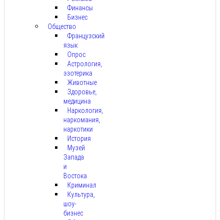
Финансы
Бизнес
Общество
Французский
язык
Опрос
Астрология,
эзотерика
Животные
Здоровье,
медицина
Наркология,
наркомания,
наркотики
История
Музей
Запада
и
Востока
Криминал
Культура,
шоу-
бизнес