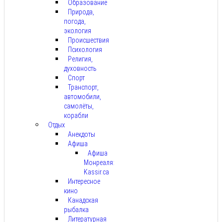
Образование
Природа,
погода,
экология
Происшествия
Психология
Религия,
духовность
Спорт
Транспорт,
автомобили,
самолёты,
корабли
Отдых
Анекдоты
Афиша
Афиша
Монреаля:
Kassir.ca
Интересное
кино
Канадская
рыбалка
Литературная