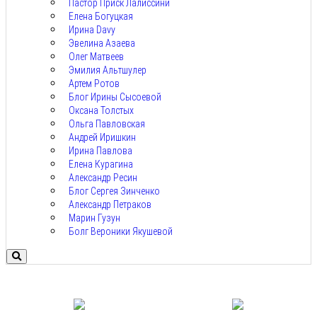
Пастор Приск Лалиссини
Елена Богуцкая
Ирина Davy
Эвелина Азаева
Олег Матвеев
Эмилия Альтшулер
Артем Ротов
Блог Ирины Сысоевой
Оксана Толстых
Ольга Павловская
Андрей Иришкин
Ирина Павлова
Елена Курагина
Александр Ресин
Блог Сергея Зинченко
Александр Петраков
Марин Гузун
Болг Вероники Якушевой