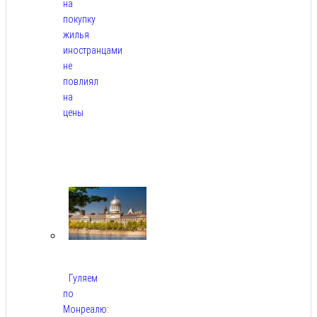
на
покупку
жилья
иностранцами
не
повлиял
на
цены
Авг
9,
2026
Гуляем
по
Монреалю: