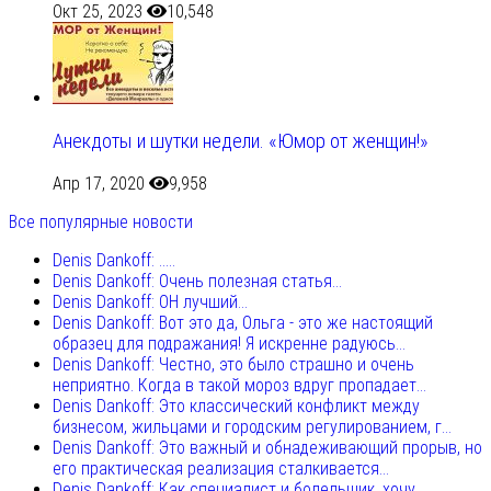
Окт 25, 2023
10,548
Анекдоты и шутки недели. «Юмор от женщин!»
Апр 17, 2020
9,958
Все популярные новости
Denis Dankoff: .....
Denis Dankoff: Очень полезная статья...
Denis Dankoff: ОН лучший...
Denis Dankoff: Вот это да, Ольга - это же настоящий
образец для подражания! Я искренне радуюсь...
Denis Dankoff: Честно, это было страшно и очень
неприятно. Когда в такой мороз вдруг пропадает...
Denis Dankoff: Это классический конфликт между
бизнесом, жильцами и городским регулированием, г...
Denis Dankoff: Это важный и обнадеживающий прорыв, но
его практическая реализация сталкивается...
Denis Dankoff: Как специалист и болельщик, хочу