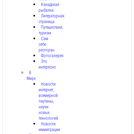
Канадская
рыбалка
Литературная
страница
Путешествия,
туризм
Сам
себе
ресторан
Фотогалерея
Это
интересно
В
Мире
Новости
интернет,
всемирной
паутины,
науки.
новых
технологий
Новости
иммиграции