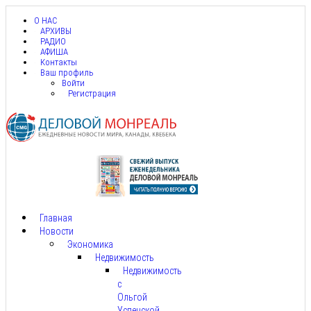
О НАС
АРХИВЫ
РАДИО
АФИША
Контакты
Ваш профиль
Войти
Регистрация
Главная
Новости
Экономика
Недвижимость
Недвижимость
с
Ольгой
Успенской