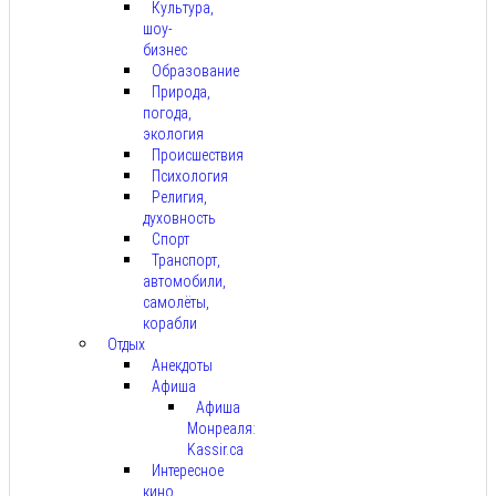
Культура,
шоу-
бизнес
Образование
Природа,
погода,
экология
Происшествия
Психология
Религия,
духовность
Спорт
Транспорт,
автомобили,
самолёты,
корабли
Отдых
Анекдоты
Афиша
Афиша
Монреаля:
Kassir.ca
Интересное
кино