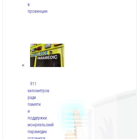
в
провинции
Авг
6,
2026
911
километров
ради
памяти
и
поддержки:
монреальский
парамедик
готовится