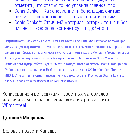
отметить, что статья точно уловила главное: про...
Denis Dankoff: Как специалист и болельщик, считаю
рейтинг Пронмана качественным аналитическим п...
Denis Dankoff: Отличный материал, который точно и без
лишнего пафоса раскрывает суть подобных п...
Недвижимость
Монреаль
Канада
COVID-19
Квебек
Полиция
это интересно
Коронавирус
Иммиграция
недвижимость в монреале
Агент по недвижимости | Риэлтор в Монреале
США
вакцинация
брокер по недвижимости
суд
история
купить дом в Монреале
Трюдо
прививка
ТВ
вакцина
пожар
Иммиграция в Канаду
Александра Мельникова
Ольга Успенская
Эмилия Альтшулер
Работа
недвижимость в канаде
школа
анекдоты
Трамп
Immigration
Project
анекдоты недели
дети
Выборы
ковид
притча недели
SKI Immigration
Притчи
ИПОТЕКА
карантин
туризм
пандемия
чтиво выходного дня
Promotion
Оксана Толстых
авария
Canada from coast to coast
Хоккей
ограничения
Копирование и репродукция новостных материалов -
исключительно с разрешения администрации сайта
WEmontreal
Деловой Монреаль
Деловые новости Канады,