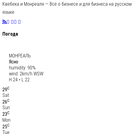
Квебека и Монреаля — Всё о бизнесе и для бизнеса на русском
языке
Погода
C
23
МОНРЕАЛЬ
Ясно
humidity: 90%
wind: 2km/h WSW
H 24 • L 22
C
29
Sat
C
26
Sun
C
23
Mon
C
25
Tue