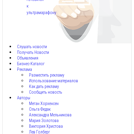
к
ультрамарафону
Авг
6,
2026
Слушать новости
Получать Новости
Объявления
Бизнес-Каталог
Реклама
Разместить рекламу
Использование материалов
Как дать рекламу
Сообщить новость
Авторы
Меган Хорхенсен
Ольга Федак
Александра Мельникова
Мария Золотова
Виктория Христова
Лев Голберг