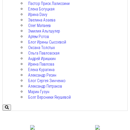
Пастор Приск Лалиссини
Елена Богуцкая
Ирина Davy
Эвелина Азаева
Олег Матвеев
Эмилия Альтшулер
Артем Ротов
Блог Ирины Сысоевой
Оксана Толстых
Ольга Павловская
Андрей Иришкин
Ирина Павлова
Елена Курагина
Александр Ресин
Блог Сергея Зинченко
Александр Петраков
Марин Гузун
Болг Вероники Якушевой