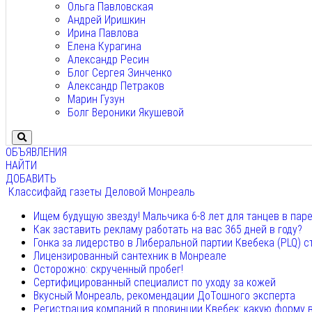
Ольга Павловская
Андрей Иришкин
Ирина Павлова
Елена Курагина
Александр Ресин
Блог Сергея Зинченко
Александр Петраков
Марин Гузун
Болг Вероники Якушевой
ОБЪЯВЛЕНИЯ
НАЙТИ
ДОБАВИТЬ
Классифайд газеты Деловой Монреаль
Ищем будущую звезду! Мальчика 6-8 лет для танцев в пар
Как заставить рекламу работать на вас 365 дней в году?
Гонка за лидерство в Либеральной партии Квебека (PLQ) с
Лицензированный сантехник в Монреале
Осторожно: скрученный пробег!
Сертифицированный специалист по уходу за кожей
Вкусный Монреаль, рекомендации ДоТошного эксперта
Регистрация компаний в провинции Квебек: какую форму 