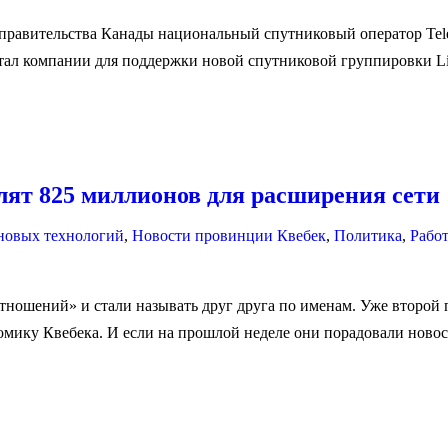
т правительства Канады национальный спутниковый оператор Tele
ал компании для поддержки новой спутниковой группировки Ligh
лят 825 миллионов для расширения сети
 новых технологий
,
Новости провинции Квебек
,
Политика
,
Рабо
тношений» и стали называть друг друга по именам. Уже второй
ику Квебека. И если на прошлой неделе они порадовали новост