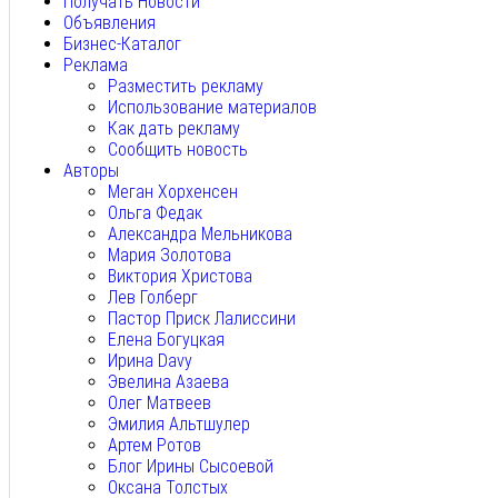
Получать Новости
Объявления
Бизнес-Каталог
Реклама
Разместить рекламу
Использование материалов
Как дать рекламу
Сообщить новость
Авторы
Меган Хорхенсен
Ольга Федак
Александра Мельникова
Мария Золотова
Виктория Христова
Лев Голберг
Пастор Приск Лалиссини
Елена Богуцкая
Ирина Davy
Эвелина Азаева
Олег Матвеев
Эмилия Альтшулер
Артем Ротов
Блог Ирины Сысоевой
Оксана Толстых