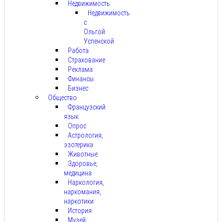
Недвижимость
Недвижимость
с
Ольгой
Успенской
Работа
Страхование
Реклама
Финансы
Бизнес
Общество
Французский
язык
Опрос
Астрология,
эзотерика
Животные
Здоровье,
медицина
Наркология,
наркомания,
наркотики
История
Музей