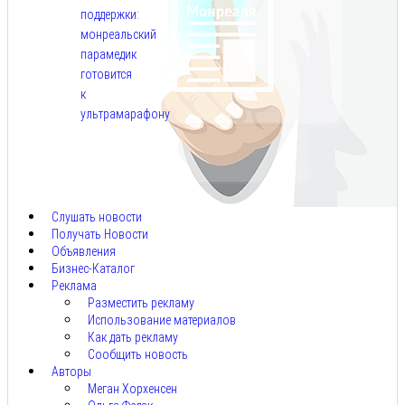
поддержки:
монреальский
парамедик
готовится
к
ультрамарафону
Авг
6,
2026
Слушать новости
Получать Новости
Объявления
Бизнес-Каталог
Реклама
Разместить рекламу
Использование материалов
Как дать рекламу
Сообщить новость
Авторы
Меган Хорхенсен