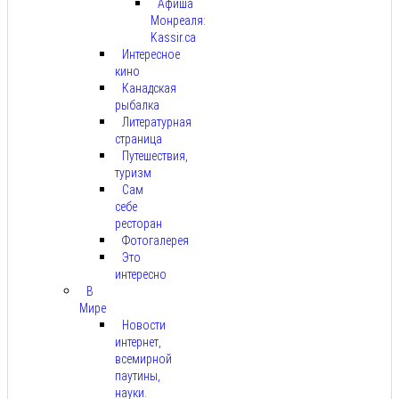
Афиша
Монреаля:
Kassir.ca
Интересное
кино
Канадская
рыбалка
Литературная
страница
Путешествия,
туризм
Сам
себе
ресторан
Фотогалерея
Это
интересно
В
Мире
Новости
интернет,
всемирной
паутины,
науки.