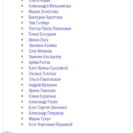
Ольга Федак
Александра Мельникова
Мария Золотова
Виктория Христова
Лев Голберг
Пастор Приск Лалиссини
Елена Богуцкая
Ирина Davy
Эвелина Азаева
Олег Матвеев
Эмилия Альтшулер
Артем Ротов
Блог Ирины Сысоевой
Оксана Толстых
Ольга Павловская
Андрей Иришкин
Ирина Павлова
Елена Курагина
Александр Ресин
Блог Сергея Зинченко
Александр Петраков
Марин Гузун
Болг Вероники Якушевой