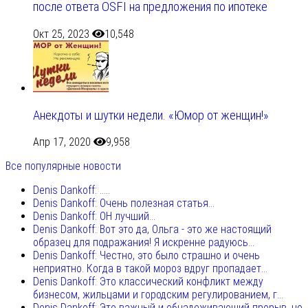
после ответа OSFI на предложения по ипотеке
Окт 25, 2023
10,548
Анекдоты и шутки недели. «Юмор от женщин!»
Апр 17, 2020
9,958
Все популярные новости
Denis Dankoff: .....
Denis Dankoff: Очень полезная статья...
Denis Dankoff: ОН лучший...
Denis Dankoff: Вот это да, Ольга - это же настоящий
образец для подражания! Я искренне радуюсь...
Denis Dankoff: Честно, это было страшно и очень
неприятно. Когда в такой мороз вдруг пропадает...
Denis Dankoff: Это классический конфликт между
бизнесом, жильцами и городским регулированием, г...
Denis Dankoff: Это важный и обнадеживающий прорыв, но