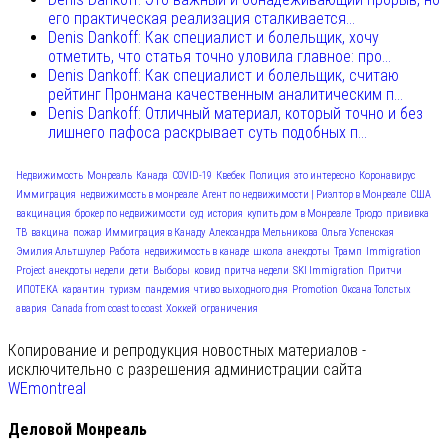
его практическая реализация сталкивается...
Denis Dankoff: Как специалист и болельщик, хочу
отметить, что статья точно уловила главное: про...
Denis Dankoff: Как специалист и болельщик, считаю
рейтинг Пронмана качественным аналитическим п...
Denis Dankoff: Отличный материал, который точно и без
лишнего пафоса раскрывает суть подобных п...
Недвижимость
Монреаль
Канада
COVID-19
Квебек
Полиция
это интересно
Коронавирус
Иммиграция
недвижимость в монреале
Агент по недвижимости | Риэлтор в Монреале
США
вакцинация
брокер по недвижимости
суд
история
купить дом в Монреале
Трюдо
прививка
ТВ
вакцина
пожар
Иммиграция в Канаду
Александра Мельникова
Ольга Успенская
Эмилия Альтшулер
Работа
недвижимость в канаде
школа
анекдоты
Трамп
Immigration
Project
анекдоты недели
дети
Выборы
ковид
притча недели
SKI Immigration
Притчи
ИПОТЕКА
карантин
туризм
пандемия
чтиво выходного дня
Promotion
Оксана Толстых
авария
Canada from coast to coast
Хоккей
ограничения
Копирование и репродукция новостных материалов -
исключительно с разрешения администрации сайта
WEmontreal
Деловой Монреаль