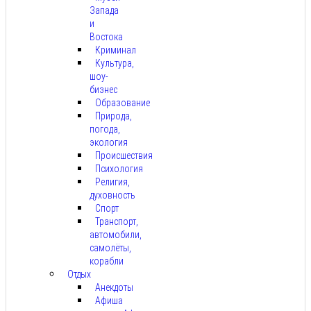
Запада
и
Востока
Криминал
Культура,
шоу-
бизнес
Образование
Природа,
погода,
экология
Происшествия
Психология
Религия,
духовность
Спорт
Транспорт,
автомобили,
самолёты,
корабли
Отдых
Анекдоты
Афиша