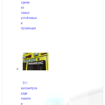
одним
из
самых
устойчивых
в
провинции
Авг
6,
2026
911
километров
ради
памяти
и