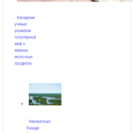
Канадские
ученые
развеяли
популярный
миф о
жирных
молочных
продуктах
Авг 6,
2026
Неизвестная
Канада: