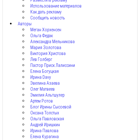
Разместить рекламу
Использование материалов
Как дать рекламу
Сообщить новость
Авторы
Меган Хорхенсен
Ольга Федак
Александра Мельникова
Мария Золотова
Виктория Христова
Лев Голберг
Пастор Приск Лалиссини
Елена Богуцкая
Ирина Davy
Эвелина Азаева
Олег Матвеев
Эмилия Альтшулер
Артем Ротов
Блог Ирины Сысоевой
Оксана Толстых
Ольга Павловская
Андрей Иришкин
Ирина Павлова
Елена Курагина