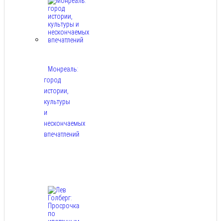
Монреаль:
город
истории,
культуры
и
нескончаемых
впечатлений
Авг
8,
2026