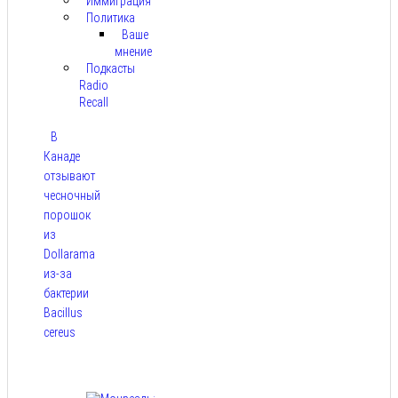
Иммиграция
Политика
Ваше
мнение
Подкасты
Radio
Recall
В
Канаде
отзывают
чесночный
порошок
из
Dollarama
из-за
бактерии
Bacillus
cereus
Авг 8,
2026