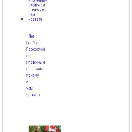
Лев
Голберг:
Просрочка
по
ипотечным
платежам-
почему
и
чем
чревата
Авг
8,
2026