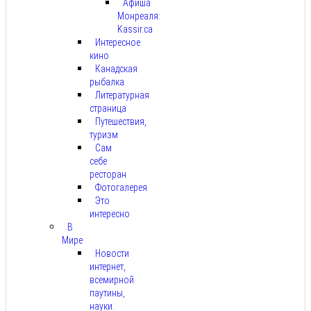
Афиша
Монреаля:
Kassir.ca
Интересное
кино
Канадская
рыбалка
Литературная
страница
Путешествия,
туризм
Сам
себе
ресторан
Фотогалерея
Это
интересно
В
Мире
Новости
интернет,
всемирной
паутины,
науки.