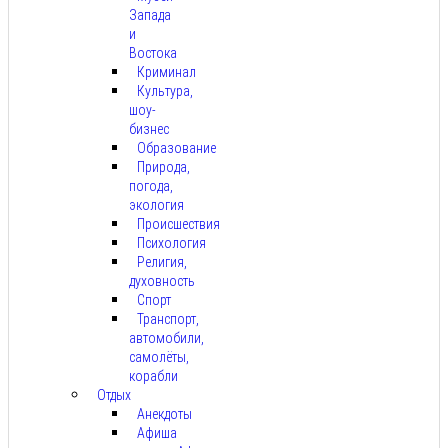
Запада
и
Востока
Криминал
Культура,
шоу-
бизнес
Образование
Природа,
погода,
экология
Происшествия
Психология
Религия,
духовность
Спорт
Транспорт,
автомобили,
самолёты,
корабли
Отдых
Анекдоты
Афиша