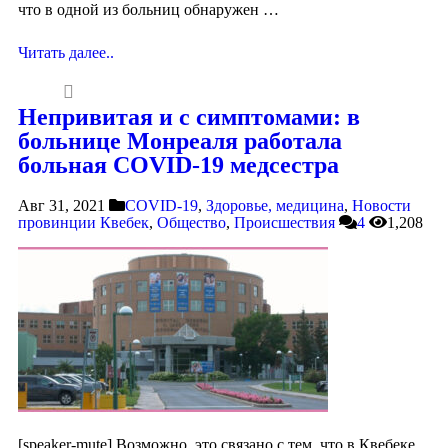
что в одной из больниц обнаружен …
Читать далее..
Непривитая и с симптомами: в
больнице Монреаля работала
больная COVID-19 медсестра
Авг 31, 2021
COVID-19
,
Здоровье, медицина
,
Новости
провинции Квебек
,
Общество
,
Происшествия
4
1,208
[speaker-mute] Возможно, это связано с тем, что в Квебеке