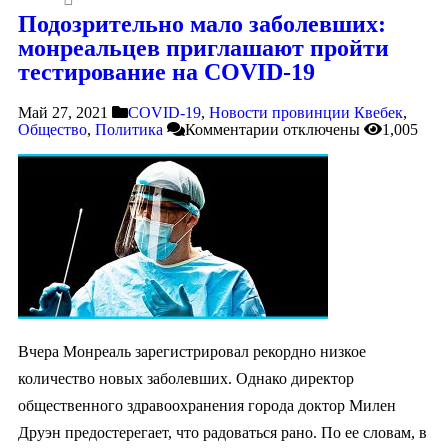
Подозрительно мало заболевших:
монреальцев приглашают пройти
тестирование на COVID-19
Май 27, 2021
COVID-19
,
Новости провинции Квебек
,
Общество
,
Политика
Комментарии
отключены
1,005
Вчера Монреаль зарегистрировал рекордно низкое
количество новых заболевших. Однако директор
общественного здравоохранения города доктор Милен
Друэн предостерегает, что радоваться рано. По ее словам, в