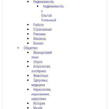
Недвижимость
Недвижимость
с
Ольгой
Успенской
Работа
Страхование
Реклама
Финансы
Бизнес
Общество
Французский
язык
Опрос
Астрология,
эзотерика
Животные
Здоровье,
медицина
Наркология,
наркомания,
наркотики
История
Музей