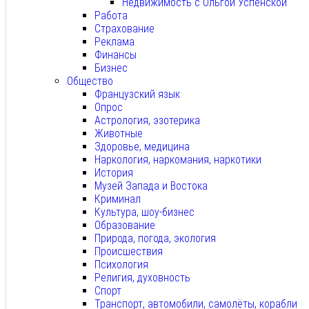
Недвижимость с Ольгой Успенской
Работа
Страхование
Реклама
Финансы
Бизнес
Общество
Французский язык
Опрос
Астрология, эзотерика
Животные
Здоровье, медицина
Наркология, наркомания, наркотики
История
Музей Запада и Востока
Криминал
Культура, шоу-бизнес
Образование
Природа, погода, экология
Происшествия
Психология
Религия, духовность
Спорт
Транспорт, автомобили, самолёты, корабли