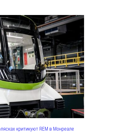
олясках критикуют REM в Монреале