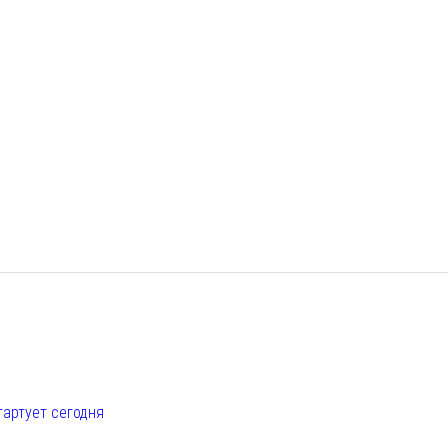
е
тартует сегодня