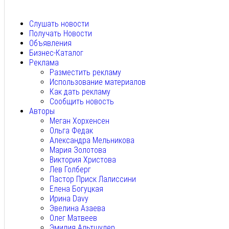
Авг 5, 2026
Слушать новости
Получать Новости
Объявления
Бизнес-Каталог
Реклама
Разместить рекламу
Использование материалов
Как дать рекламу
Сообщить новость
Авторы
Меган Хорхенсен
Ольга Федак
Александра Мельникова
Мария Золотова
Виктория Христова
Лев Голберг
Пастор Приск Лалиссини
Елена Богуцкая
Ирина Davy
Эвелина Азаева
Олег Матвеев
Эмилия Альтшулер