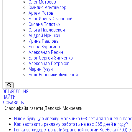
Олег Матвеев
Эмилия Альтшулер
Артем Ротов
Блог Ирины Сысоевой
Оксана Толстых
Ольга Павловская
Андрей Иришкин
Ирина Павлова
Елена Курагина
Александр Ресин
Блог Сергея Зинченко
Александр Петраков
Марин Гузун
Болг Вероники Якушевой
ОБЪЯВЛЕНИЯ
НАЙТИ
ДОБАВИТЬ
Классифайд газеты Деловой Монреаль
Ищем будущую звезду! Мальчика 6-8 лет для танцев в пар
Как заставить рекламу работать на вас 365 дней в году?
Гонка за лидерство в Либеральной партии Квебека (PLQ) с