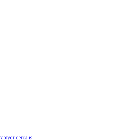
е
тартует сегодня