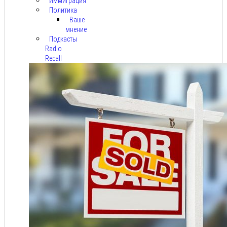
Иммиграция
Политика
Ваше
мнение
Подкасты
Radio
Recall