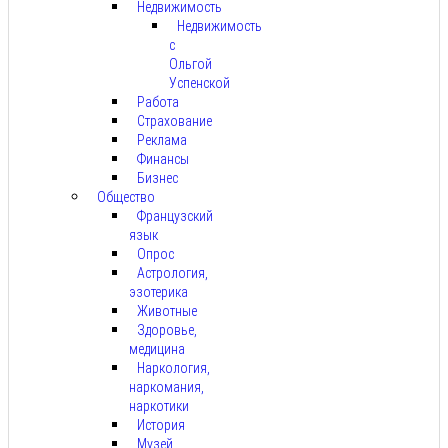
Недвижимость
Недвижимость
с
Ольгой
Успенской
Работа
Страхование
Реклама
Финансы
Бизнес
Общество
Французский
язык
Опрос
Астрология,
эзотерика
Животные
Здоровье,
медицина
Наркология,
наркомания,
наркотики
История
Музей