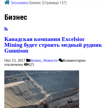
Экономика
Бизнес
(Страница 137)
Бизнес
Канадская компания Excelsior
Mining будет строить медный рудник
Gunnison
Окт 15, 2017
Бизнес
,
Новости
Комментарии
отключены
625