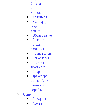
Запада
и
Востока
Криминал
Культура,
шоу-
бизнес
Образование
Природа,
погода,
экология
Происшествия
Психология
Религия,
духовность
Спорт
Транспорт,
автомобили,
самолёты,
корабли
Отдых
Анекдоты
Афиша