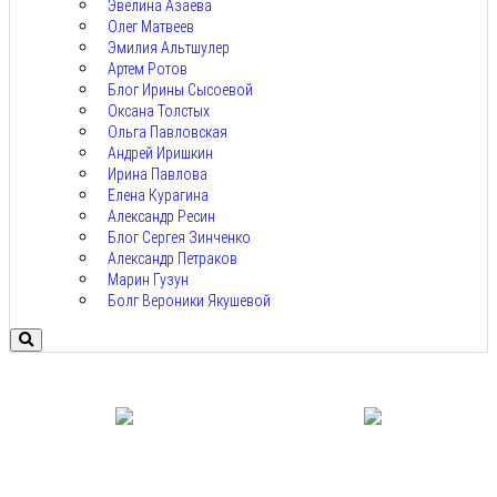
Эвелина Азаева
Олег Матвеев
Эмилия Альтшулер
Артем Ротов
Блог Ирины Сысоевой
Оксана Толстых
Ольга Павловская
Андрей Иришкин
Ирина Павлова
Елена Курагина
Александр Ресин
Блог Сергея Зинченко
Александр Петраков
Марин Гузун
Болг Вероники Якушевой