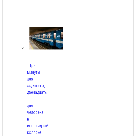
Авг
9,
2026
Три
минуты
для
ходящего,
двенадцать
—
для
человека
в
инвалидной
коляске