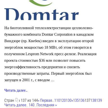
На биотопливной теплоэлектростанции целлюлозно-
бумажного комбината Domtar Corporation в канадском
Виндзоре (пр. Квебек) введен в эксплуатацию второй
энергоблок мощностью 18 МВт, об этом говорится в
полученном Lesprom Network пресс-релизе. Реализация
проекта стоимостью $36 млн позволит повысить
энергоэффективность предприятия и снизить
производственные затраты. Первый энергоблок был
запущен в 2001 г., с вводом …
Читать далее..
Страница 137 из 144
« Первая
...
110
120
130
«
135
136
137
138
139
Читать далее..
140
...
Последняя »