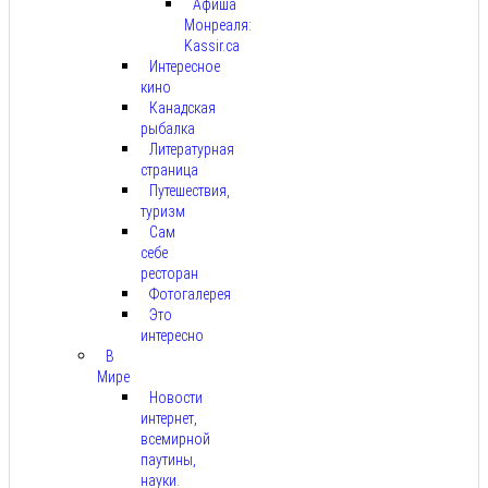
Афиша
Монреаля:
Kassir.ca
Интересное
кино
Канадская
рыбалка
Литературная
страница
Путешествия,
туризм
Сам
себе
ресторан
Фотогалерея
Это
интересно
В
Мире
Новости
интернет,
всемирной
паутины,
науки.