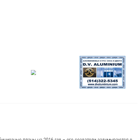
мбициозные планы на 2016 год – его создатели задумываются о