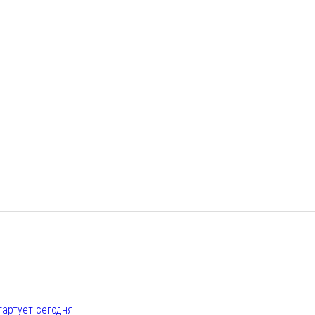
е
тартует сегодня