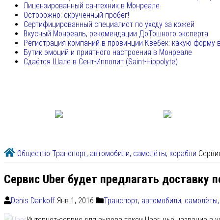
Лицензированный сантехник в Монреале
Осторожно: скрученный пробег!
Сертифицированный специалист по уходу за кожей
Вкусный Монреаль, рекомендации ДоТошного эксперта
Регистрация компаний в провинции Квебек: какую форму 
Бутик эмоций и приятного настроения в Монреале
Сдаётся Шале в Сент-Ипполит (Saint-Hippolyte)
Общество
Транспорт, автомобили, самолёты, корабли
Сервис
Сервис Uber будет предлагать доставку п
Denis Dankoff
Янв 1, 2016
Транспорт, автомобили, самолёты,
Интернет-сервис для вызова такси Uber, чье название в 