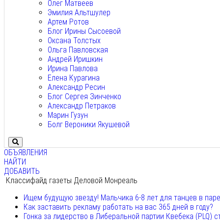
Олег Матвеев
Эмилия Альтшулер
Артем Ротов
Блог Ирины Сысоевой
Оксана Толстых
Ольга Павловская
Андрей Иришкин
Ирина Павлова
Елена Курагина
Александр Ресин
Блог Сергея Зинченко
Александр Петраков
Марин Гузун
Болг Вероники Якушевой
ОБЪЯВЛЕНИЯ
НАЙТИ
ДОБАВИТЬ
Классифайд газеты Деловой Монреаль
Ищем будущую звезду! Мальчика 6-8 лет для танцев в пар
Как заставить рекламу работать на вас 365 дней в году?
Гонка за лидерство в Либеральной партии Квебека (PLQ) с