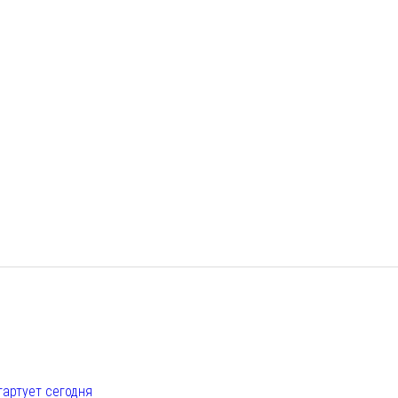
е
тартует сегодня