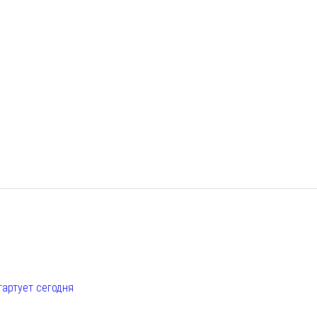
е
тартует сегодня