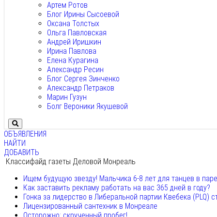
Артем Ротов
Блог Ирины Сысоевой
Оксана Толстых
Ольга Павловская
Андрей Иришкин
Ирина Павлова
Елена Курагина
Александр Ресин
Блог Сергея Зинченко
Александр Петраков
Марин Гузун
Болг Вероники Якушевой
ОБЪЯВЛЕНИЯ
НАЙТИ
ДОБАВИТЬ
Классифайд газеты Деловой Монреаль
Ищем будущую звезду! Мальчика 6-8 лет для танцев в пар
Как заставить рекламу работать на вас 365 дней в году?
Гонка за лидерство в Либеральной партии Квебека (PLQ) с
Лицензированный сантехник в Монреале
Осторожно: скрученный пробег!