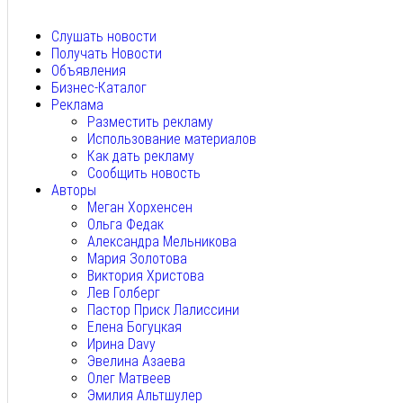
Авг 7, 2026
Слушать новости
Получать Новости
Объявления
Бизнес-Каталог
Реклама
Разместить рекламу
Использование материалов
Как дать рекламу
Сообщить новость
Авторы
Меган Хорхенсен
Ольга Федак
Александра Мельникова
Мария Золотова
Виктория Христова
Лев Голберг
Пастор Приск Лалиссини
Елена Богуцкая
Ирина Davy
Эвелина Азаева
Олег Матвеев
Эмилия Альтшулер