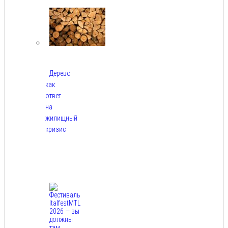
2026
Дерево
как
ответ
на
жилищный
кризис
Авг
7,
2026