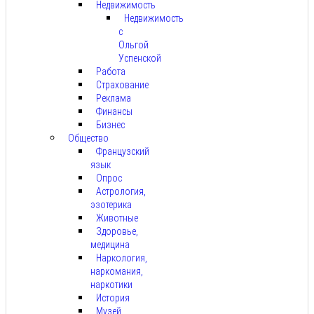
Недвижимость
Недвижимость
с
Ольгой
Успенской
Работа
Страхование
Реклама
Финансы
Бизнес
Общество
Французский
язык
Опрос
Астрология,
эзотерика
Животные
Здоровье,
медицина
Наркология,
наркомания,
наркотики
История
Музей