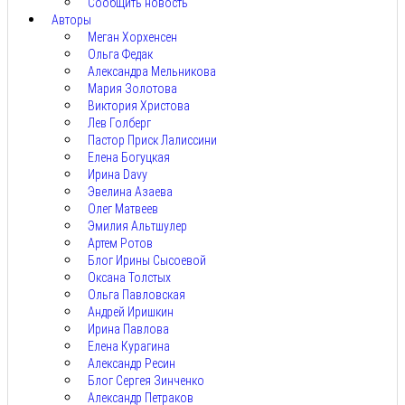
Сообщить новость
Авторы
Меган Хорхенсен
Ольга Федак
Александра Мельникова
Мария Золотова
Виктория Христова
Лев Голберг
Пастор Приск Лалиссини
Елена Богуцкая
Ирина Davy
Эвелина Азаева
Олег Матвеев
Эмилия Альтшулер
Артем Ротов
Блог Ирины Сысоевой
Оксана Толстых
Ольга Павловская
Андрей Иришкин
Ирина Павлова
Елена Курагина
Александр Ресин
Блог Сергея Зинченко
Александр Петраков