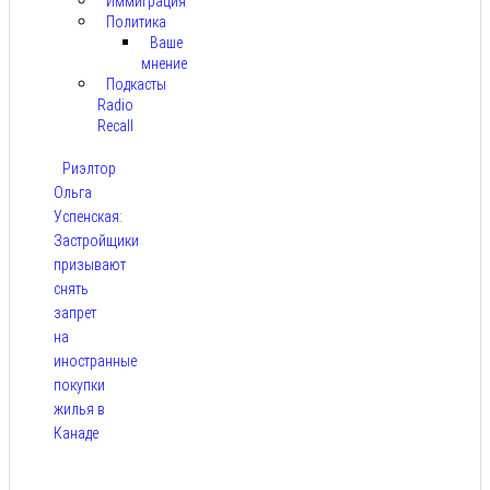
Иммиграция
Политика
Ваше
мнение
Подкасты
Radio
Recall
Риэлтор
Ольга
Успенская:
Застройщики
призывают
снять
запрет
на
иностранные
покупки
жилья в
Канаде
Авг 7,