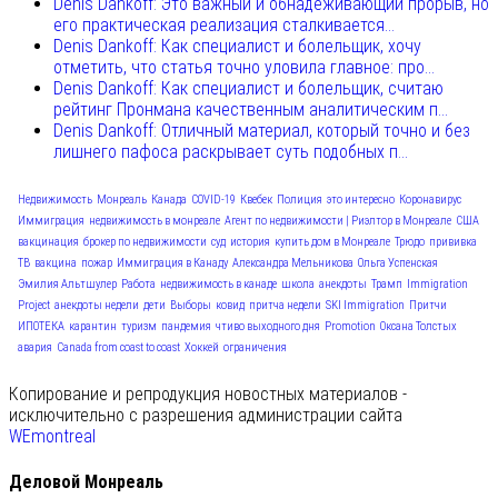
Denis Dankoff: Это важный и обнадеживающий прорыв, но
его практическая реализация сталкивается...
Denis Dankoff: Как специалист и болельщик, хочу
отметить, что статья точно уловила главное: про...
Denis Dankoff: Как специалист и болельщик, считаю
рейтинг Пронмана качественным аналитическим п...
Denis Dankoff: Отличный материал, который точно и без
лишнего пафоса раскрывает суть подобных п...
Недвижимость
Монреаль
Канада
COVID-19
Квебек
Полиция
это интересно
Коронавирус
Иммиграция
недвижимость в монреале
Агент по недвижимости | Риэлтор в Монреале
США
вакцинация
брокер по недвижимости
суд
история
купить дом в Монреале
Трюдо
прививка
ТВ
вакцина
пожар
Иммиграция в Канаду
Александра Мельникова
Ольга Успенская
Эмилия Альтшулер
Работа
недвижимость в канаде
школа
анекдоты
Трамп
Immigration
Project
анекдоты недели
дети
Выборы
ковид
притча недели
SKI Immigration
Притчи
ИПОТЕКА
карантин
туризм
пандемия
чтиво выходного дня
Promotion
Оксана Толстых
авария
Canada from coast to coast
Хоккей
ограничения
Копирование и репродукция новостных материалов -
исключительно с разрешения администрации сайта
WEmontreal
Деловой Монреаль