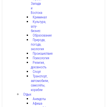
Запада
и
Востока
Криминал
Культура,
шоу-
бизнес
Образование
Природа,
погода,
экология
Происшествия
Психология
Религия,
духовность
Спорт
Транспорт,
автомобили,
самолёты,
корабли
Отдых
Анекдоты
Афиша