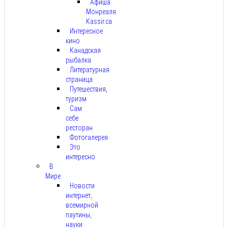
Афиша
Монреаля:
Kassir.ca
Интересное
кино
Канадская
рыбалка
Литературная
страница
Путешествия,
туризм
Сам
себе
ресторан
Фотогалерея
Это
интересно
В
Мире
Новости
интернет,
всемирной
паутины,
науки.