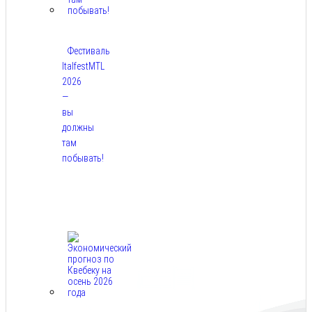
Фестиваль
ItalfestMTL
2026
—
вы
должны
там
побывать!
Авг
7,
2026