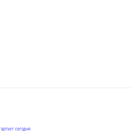
е
тартует сегодня