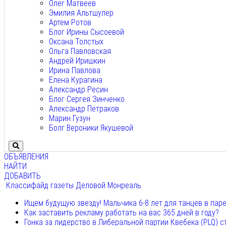
Олег Матвеев
Эмилия Альтшулер
Артем Ротов
Блог Ирины Сысоевой
Оксана Толстых
Ольга Павловская
Андрей Иришкин
Ирина Павлова
Елена Курагина
Александр Ресин
Блог Сергея Зинченко
Александр Петраков
Марин Гузун
Болг Вероники Якушевой
ОБЪЯВЛЕНИЯ
НАЙТИ
ДОБАВИТЬ
Классифайд газеты Деловой Монреаль
Ищем будущую звезду! Мальчика 6-8 лет для танцев в пар
Как заставить рекламу работать на вас 365 дней в году?
Гонка за лидерство в Либеральной партии Квебека (PLQ) с