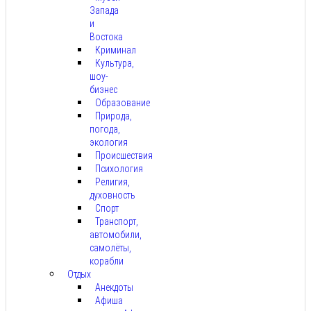
Запада
и
Востока
Криминал
Культура,
шоу-
бизнес
Образование
Природа,
погода,
экология
Происшествия
Психология
Религия,
духовность
Спорт
Транспорт,
автомобили,
самолёты,
корабли
Отдых
Анекдоты
Афиша