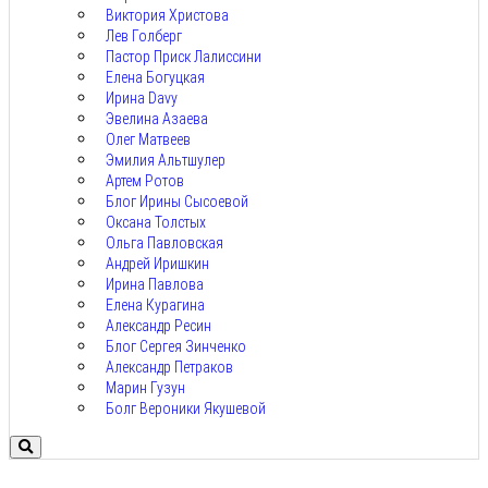
Виктория Христова
Лев Голберг
Пастор Приск Лалиссини
Елена Богуцкая
Ирина Davy
Эвелина Азаева
Олег Матвеев
Эмилия Альтшулер
Артем Ротов
Блог Ирины Сысоевой
Оксана Толстых
Ольга Павловская
Андрей Иришкин
Ирина Павлова
Елена Курагина
Александр Ресин
Блог Сергея Зинченко
Александр Петраков
Марин Гузун
Болг Вероники Якушевой