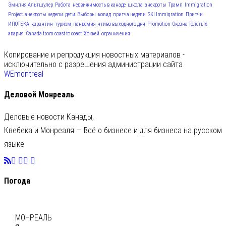
Эмилия Альтшулер
Работа
недвижимость в канаде
школа
анекдоты
Трамп
Immigration
Project
анекдоты недели
дети
Выборы
ковид
притча недели
SKI Immigration
Притчи
ИПОТЕКА
карантин
туризм
пандемия
чтиво выходного дня
Promotion
Оксана Толстых
авария
Canada from coast to coast
Хоккей
ограничения
Копирование и репродукция новостных материалов -
исключительно с разрешения администрации сайта
WEmontreal
Деловой Монреаль
Деловые новости Канады,
Квебека и Монреаля — Всё о бизнесе и для бизнеса на русском
языке
Погода
C
23
МОНРЕАЛЬ