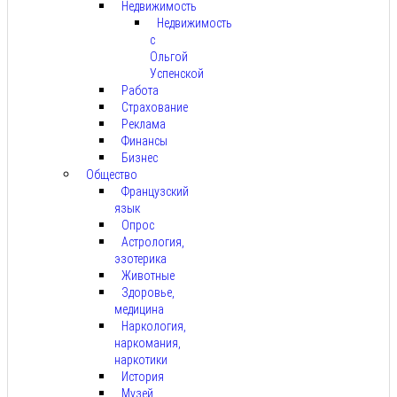
Недвижимость
Недвижимость
с
Ольгой
Успенской
Работа
Страхование
Реклама
Финансы
Бизнес
Общество
Французский
язык
Опрос
Астрология,
эзотерика
Животные
Здоровье,
медицина
Наркология,
наркомания,
наркотики
История
Музей