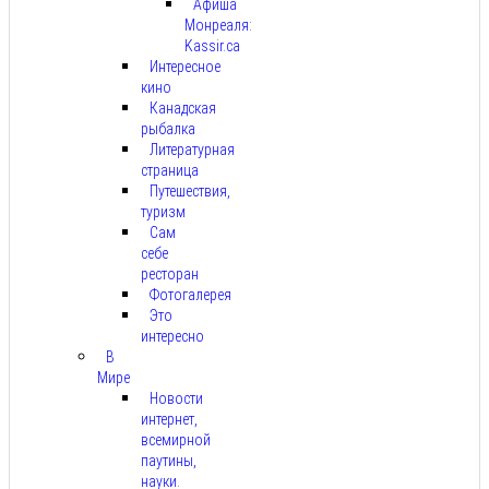
Афиша
Монреаля:
Kassir.ca
Интересное
кино
Канадская
рыбалка
Литературная
страница
Путешествия,
туризм
Сам
себе
ресторан
Фотогалерея
Это
интересно
В
Мире
Новости
интернет,
всемирной
паутины,
науки.