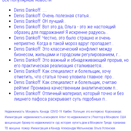
Denis Dankoff: .....
Denis Dankoff: Очень полезная статья...
Denis Dankoff: ОН лучший...
Denis Dankoff: Вот это да, Ольга - это же настоящий
образец для подражания! Я искренне радуюсь...
Denis Dankoff: Честно, это было страшно и очень
неприятно. Когда в такой мороз вдруг пропадает...
Denis Dankoff: Это классический конфликт между
бизнесом, жильцами и городским регулированием, г...
Denis Dankoff: Это важный и обнадеживающий прорыв, но
его практическая реализация сталкивается...
Denis Dankoff: Как специалист и болельщик, хочу
отметить, что статья точно уловила главное: про...
Denis Dankoff: Как специалист и болельщик, считаю
рейтинг Пронмана качественным аналитическим п...
Denis Dankoff: Отличный материал, который точно и без
лишнего пафоса раскрывает суть подобных п...
Недвижимость
Монреаль
Канада
COVID-19
Квебек
Полиция
это интересно
Коронавирус
Иммиграция
недвижимость в монреале
Агент по недвижимости | Риэлтор в Монреале
США
вакцинация
брокер по недвижимости
суд
история
купить дом в Монреале
Трюдо
прививка
ТВ
вакцина
пожар
Иммиграция в Канаду
Александра Мельникова
Ольга Успенская