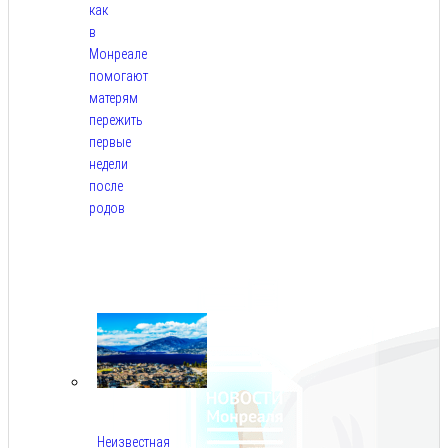
как
в
Монреале
помогают
матерям
пережить
первые
недели
после
родов
Авг
5,
2026
Неизвестная