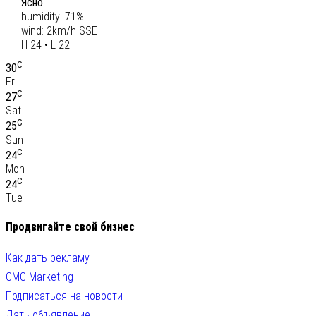
Ясно
humidity: 71%
wind: 2km/h SSE
H 24 • L 22
C
30
Fri
C
27
Sat
C
25
Sun
C
24
Mon
C
24
Tue
Продвигайте свой бизнес
Как дать рекламу
CMG Marketing
Подписаться на новости
Дать объявление