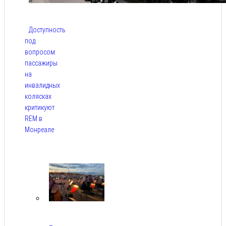
Доступность
под
вопросом:
пассажиры
на
инвалидных
колясках
критикуют
REM в
Монреале
Авг 5,
2026