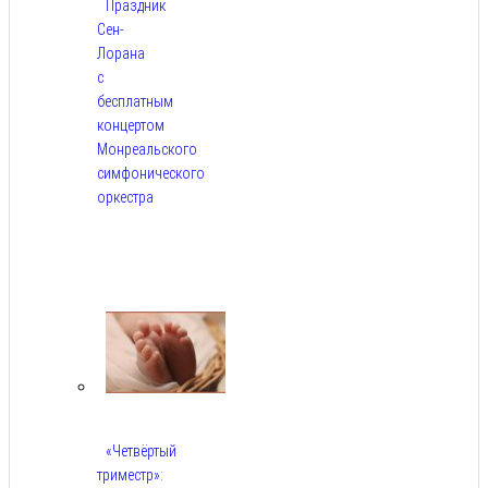
Праздник
Сен-
Лорана
с
бесплатным
концертом
Монреальского
симфонического
оркестра
Авг
5,
2026
«Четвёртый
триместр»: